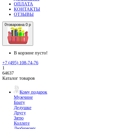
ОПЛАТА
КОНТАКТЫ
ОТЗЫВЫ
0
товаров
на
0 р
В корзине пусто!
+7 (495) 108-74-76
1
64637
Каталог товаров
Кому подарок
Мужчине
Брату
Дедушке
Другу
Зятю
Коллеге
Любимому