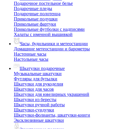
Подарочное постельное белье
Подарочные пледы
Подарочные полотенца
Прикольные подушки
Прикольные фартуки
Прикольные футболки с надписями
Халаты с именной вышивкой
Часы, будильники и метеостанции
Домашние метеостанции и барометры
Настенные часы
Настольные часы
Шкатулки подарочные
Музыкальные шкатулки
Футляры для бутылки
Шкатулки для рукоделия
Шкатулки для часов
Шкатулки для ювелирных украшений
Шкатулки из бересты
Шкатулки ручной работы
Шкатулки-сундучки
Шкатулки-фолианты, шкатулки-книги
Эксклюзивные шкатулки