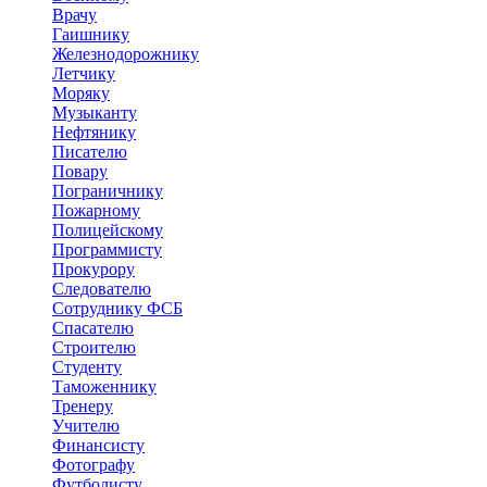
Врачу
Гаишнику
Железнодорожнику
Летчику
Моряку
Музыканту
Нефтянику
Писателю
Повару
Пограничнику
Пожарному
Полицейскому
Программисту
Прокурору
Следователю
Сотруднику ФСБ
Спасателю
Строителю
Студенту
Таможеннику
Тренеру
Учителю
Финансисту
Фотографу
Футболисту