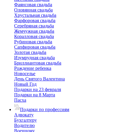
Фаянсовая свадьба
Оловянная свадьба
Хрустальная свадьба
Фарфоровая свадьба
Серебряная свадьба
Жемчужная свадьба
Коралловая свадьба
Рубиновая свадьба
Сапфировая свадьба
Золотая свадьба
Изумрудная свадьба
Бриллиантовая свадьба
Рождение ребенка
Новоселье
День Святого Валентина
Новый Год
Подарки на 23 февраля
Подарки на 8 Марта
Пасха
Подарки по профессиям
Адвокату
Бухгалтеру
Водителю
Военному