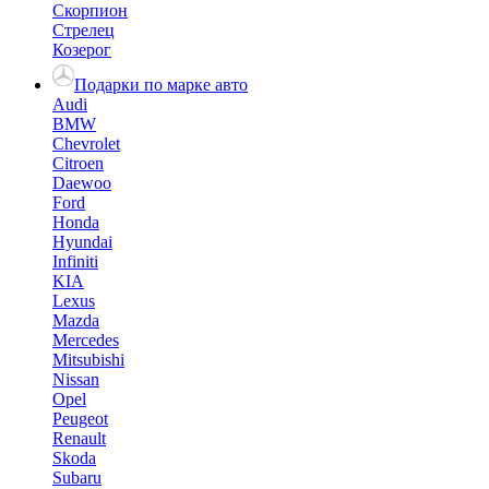
Скорпион
Стрелец
Козерог
Подарки по марке авто
Audi
BMW
Chevrolet
Citroen
Daewoo
Ford
Honda
Hyundai
Infiniti
KIA
Lexus
Mazda
Mercedes
Mitsubishi
Nissan
Opel
Peugeot
Renault
Skoda
Subaru