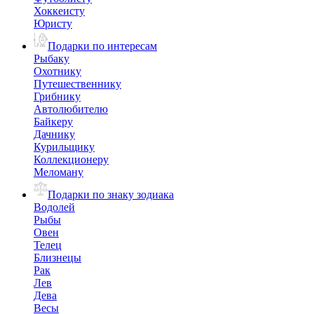
Хоккеисту
Юристу
Подарки по интересам
Рыбаку
Охотнику
Путешественнику
Грибнику
Автолюбителю
Байкеру
Дачнику
Курильщику
Коллекционеру
Меломану
Подарки по знаку зодиака
Водолей
Рыбы
Овен
Телец
Близнецы
Рак
Лев
Дева
Весы