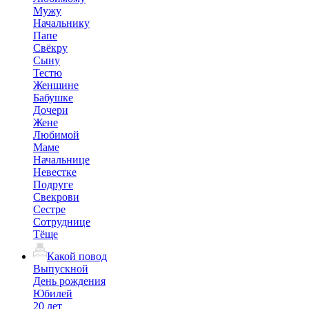
Мужу
Начальнику
Папе
Свёкру
Сыну
Тестю
Женщине
Бабушке
Дочери
Жене
Любимой
Маме
Начальнице
Невестке
Подруге
Свекрови
Сестре
Сотруднице
Тёще
Какой повод
Выпускной
День рождения
Юбилей
20 лет