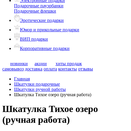
Электронные подарки
Подарочные пауэрбанки
Подарочные флешки
Эротические подарки
Юмор и прикольные подарки
ВИП подарки
Корпоративные подарки
новинки
акции
хиты продаж
самовывоз
доставка
оплата
контакты
отзывы
Главная
Шкатулки подарочные
Шкатулки ручной работы
Шкатулка Тихое озеро (ручная работа)
Шкатулка Тихое озеро
(ручная работа)