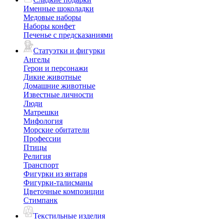
Именные шоколадки
Медовые наборы
Наборы конфет
Печенье с предсказаниями
Статуэтки и фигурки
Ангелы
Герои и персонажи
Дикие животные
Домашние животные
Известные личности
Люди
Матрешки
Мифология
Морские обитатели
Профессии
Птицы
Религия
Транспорт
Фигурки из янтаря
Фигурки-талисманы
Цветочные композиции
Стимпанк
Текстильные изделия