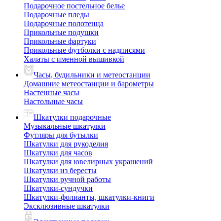
Подарочное постельное белье
Подарочные пледы
Подарочные полотенца
Прикольные подушки
Прикольные фартуки
Прикольные футболки с надписями
Халаты с именной вышивкой
Часы, будильники и метеостанции
Домашние метеостанции и барометры
Настенные часы
Настольные часы
Шкатулки подарочные
Музыкальные шкатулки
Футляры для бутылки
Шкатулки для рукоделия
Шкатулки для часов
Шкатулки для ювелирных украшений
Шкатулки из бересты
Шкатулки ручной работы
Шкатулки-сундучки
Шкатулки-фолианты, шкатулки-книги
Эксклюзивные шкатулки