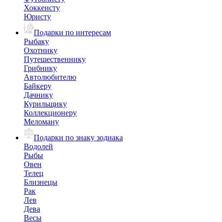
Хоккеисту
Юристу
Подарки по интересам
Рыбаку
Охотнику
Путешественнику
Грибнику
Автолюбителю
Байкеру
Дачнику
Курильщику
Коллекционеру
Меломану
Подарки по знаку зодиака
Водолей
Рыбы
Овен
Телец
Близнецы
Рак
Лев
Дева
Весы