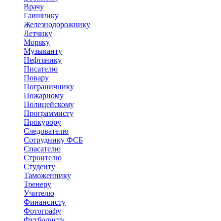
Врачу
Гаишнику
Железнодорожнику
Летчику
Моряку
Музыканту
Нефтянику
Писателю
Повару
Пограничнику
Пожарному
Полицейскому
Программисту
Прокурору
Следователю
Сотруднику ФСБ
Спасателю
Строителю
Студенту
Таможеннику
Тренеру
Учителю
Финансисту
Фотографу
Футболисту