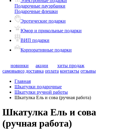
Электронные подарки
Подарочные пауэрбанки
Подарочные флешки
Эротические подарки
Юмор и прикольные подарки
ВИП подарки
Корпоративные подарки
новинки
акции
хиты продаж
самовывоз
доставка
оплата
контакты
отзывы
Главная
Шкатулки подарочные
Шкатулки ручной работы
Шкатулка Ель и сова (ручная работа)
Шкатулка Ель и сова
(ручная работа)