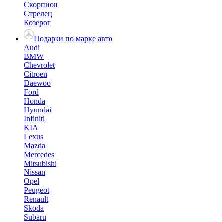
Скорпион
Стрелец
Козерог
Подарки по марке авто
Audi
BMW
Chevrolet
Citroen
Daewoo
Ford
Honda
Hyundai
Infiniti
KIA
Lexus
Mazda
Mercedes
Mitsubishi
Nissan
Opel
Peugeot
Renault
Skoda
Subaru