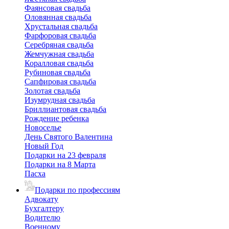
Фаянсовая свадьба
Оловянная свадьба
Хрустальная свадьба
Фарфоровая свадьба
Серебряная свадьба
Жемчужная свадьба
Коралловая свадьба
Рубиновая свадьба
Сапфировая свадьба
Золотая свадьба
Изумрудная свадьба
Бриллиантовая свадьба
Рождение ребенка
Новоселье
День Святого Валентина
Новый Год
Подарки на 23 февраля
Подарки на 8 Марта
Пасха
Подарки по профессиям
Адвокату
Бухгалтеру
Водителю
Военному