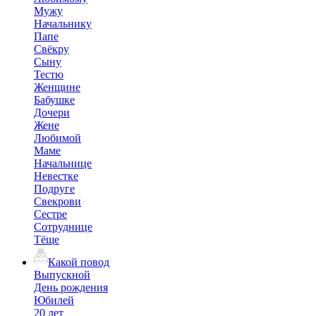
Мужу
Начальнику
Папе
Свёкру
Сыну
Тестю
Женщине
Бабушке
Дочери
Жене
Любимой
Маме
Начальнице
Невестке
Подруге
Свекрови
Сестре
Сотруднице
Тёще
Какой повод
Выпускной
День рождения
Юбилей
20 лет