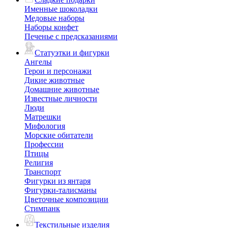
Именные шоколадки
Медовые наборы
Наборы конфет
Печенье с предсказаниями
Статуэтки и фигурки
Ангелы
Герои и персонажи
Дикие животные
Домашние животные
Известные личности
Люди
Матрешки
Мифология
Морские обитатели
Профессии
Птицы
Религия
Транспорт
Фигурки из янтаря
Фигурки-талисманы
Цветочные композиции
Стимпанк
Текстильные изделия