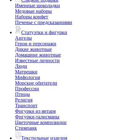
Именные шоколадки
Медовые наборы
Наборы конфет
Печенье с предсказаниями
Статуэтки и фигурки
Ангелы
Герои и персонажи
Дикие животные
Домашние животные
Известные личности
Люди
Матрешки
Мифология
Морские обитатели
Профессии
Птицы
Религия
Транспорт
Фигурки из янтаря
Фигурки-талисманы
Цветочные композиции
Стимпанк
Текстильные изделия