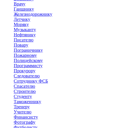
Врачу
Гаишнику
Железнодорожнику
Летчику
Моряку
Музыканту
Нефтянику
Писателю
Повару
Пограничнику
Пожарному
Полицейскому
Программисту
Прокурору
Следователю
Сотруднику ФСБ
Спасателю
Строителю
Студенту
Таможеннику
Тренеру
Учителю
Финансисту
Фотографу
Футболисту