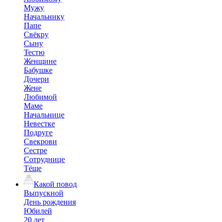
Мужу
Начальнику
Папе
Свёкру
Сыну
Тестю
Женщине
Бабушке
Дочери
Жене
Любимой
Маме
Начальнице
Невестке
Подруге
Свекрови
Сестре
Сотруднице
Тёще
Какой повод
Выпускной
День рождения
Юбилей
20 лет