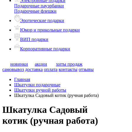
Электронные подарки
Подарочные пауэрбанки
Подарочные флешки
Эротические подарки
Юмор и прикольные подарки
ВИП подарки
Корпоративные подарки
новинки
акции
хиты продаж
самовывоз
доставка
оплата
контакты
отзывы
Главная
Шкатулки подарочные
Шкатулки ручной работы
Шкатулка Садовый котик (ручная работа)
Шкатулка Садовый
котик (ручная работа)