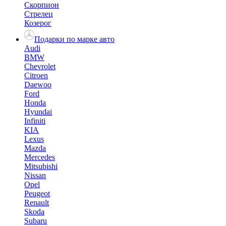
Скорпион
Стрелец
Козерог
Подарки по марке авто
Audi
BMW
Chevrolet
Citroen
Daewoo
Ford
Honda
Hyundai
Infiniti
KIA
Lexus
Mazda
Mercedes
Mitsubishi
Nissan
Opel
Peugeot
Renault
Skoda
Subaru