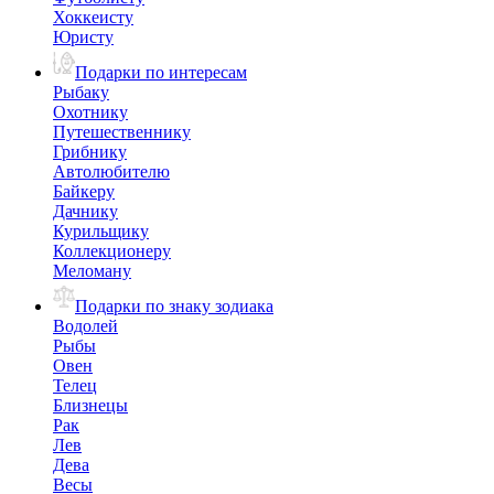
Хоккеисту
Юристу
Подарки по интересам
Рыбаку
Охотнику
Путешественнику
Грибнику
Автолюбителю
Байкеру
Дачнику
Курильщику
Коллекционеру
Меломану
Подарки по знаку зодиака
Водолей
Рыбы
Овен
Телец
Близнецы
Рак
Лев
Дева
Весы