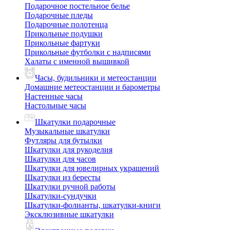
Подарочное постельное белье
Подарочные пледы
Подарочные полотенца
Прикольные подушки
Прикольные фартуки
Прикольные футболки с надписями
Халаты с именной вышивкой
Часы, будильники и метеостанции
Домашние метеостанции и барометры
Настенные часы
Настольные часы
Шкатулки подарочные
Музыкальные шкатулки
Футляры для бутылки
Шкатулки для рукоделия
Шкатулки для часов
Шкатулки для ювелирных украшений
Шкатулки из бересты
Шкатулки ручной работы
Шкатулки-сундучки
Шкатулки-фолианты, шкатулки-книги
Эксклюзивные шкатулки