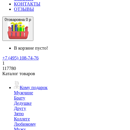
КОНТАКТЫ
ОТЗЫВЫ
0
товаров
на
0 р
В корзине пусто!
+7 (495) 108-74-76
1
117780
Каталог товаров
Кому подарок
Мужчине
Брату
Дедушке
Другу
Зятю
Коллеге
Любимому
Мужу