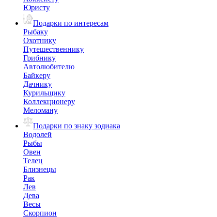
Юристу
Подарки по интересам
Рыбаку
Охотнику
Путешественнику
Грибнику
Автолюбителю
Байкеру
Дачнику
Курильщику
Коллекционеру
Меломану
Подарки по знаку зодиака
Водолей
Рыбы
Овен
Телец
Близнецы
Рак
Лев
Дева
Весы
Скорпион