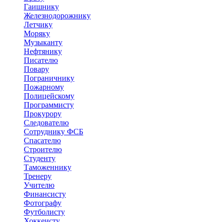
Гаишнику
Железнодорожнику
Летчику
Моряку
Музыканту
Нефтянику
Писателю
Повару
Пограничнику
Пожарному
Полицейскому
Программисту
Прокурору
Следователю
Сотруднику ФСБ
Спасателю
Строителю
Студенту
Таможеннику
Тренеру
Учителю
Финансисту
Фотографу
Футболисту
Хоккеисту