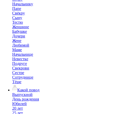
Начальнику
Папе
Свёкру
Сыну
Тестю
Женщине
Бабушке
Дочери
Жене
Любимой
Маме
Начальнице
Невестке
Подруге
Свекрови
Сестре
Сотруднице
Тёще
Какой повод
Выпускной
День рождения
Юбилей
20 лет
25 лет