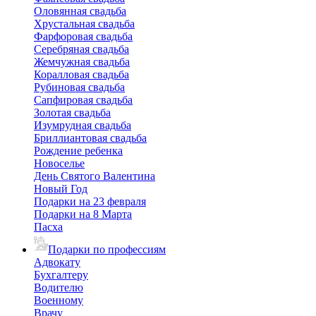
Оловянная свадьба
Хрустальная свадьба
Фарфоровая свадьба
Серебряная свадьба
Жемчужная свадьба
Коралловая свадьба
Рубиновая свадьба
Сапфировая свадьба
Золотая свадьба
Изумрудная свадьба
Бриллиантовая свадьба
Рождение ребенка
Новоселье
День Святого Валентина
Новый Год
Подарки на 23 февраля
Подарки на 8 Марта
Пасха
Подарки по профессиям
Адвокату
Бухгалтеру
Водителю
Военному
Врачу