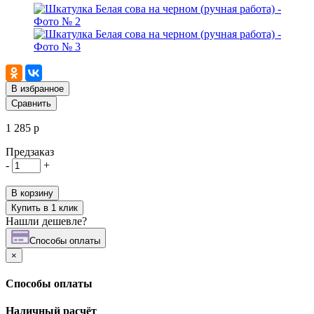
В избранное
Сравнить
1 285 р
Предзаказ
-
+
В корзину
Купить в 1 клик
Нашли дешевле?
Cпособы оплаты
×
Cпособы оплаты
Наличный расчёт