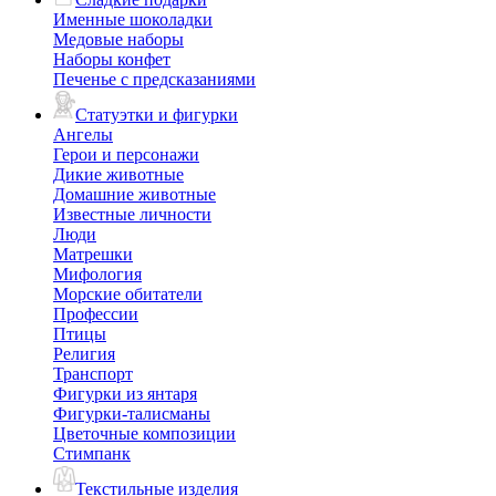
Именные шоколадки
Медовые наборы
Наборы конфет
Печенье с предсказаниями
Статуэтки и фигурки
Ангелы
Герои и персонажи
Дикие животные
Домашние животные
Известные личности
Люди
Матрешки
Мифология
Морские обитатели
Профессии
Птицы
Религия
Транспорт
Фигурки из янтаря
Фигурки-талисманы
Цветочные композиции
Стимпанк
Текстильные изделия