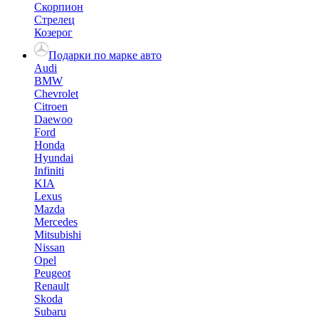
Скорпион
Стрелец
Козерог
Подарки по марке авто
Audi
BMW
Chevrolet
Citroen
Daewoo
Ford
Honda
Hyundai
Infiniti
KIA
Lexus
Mazda
Mercedes
Mitsubishi
Nissan
Opel
Peugeot
Renault
Skoda
Subaru