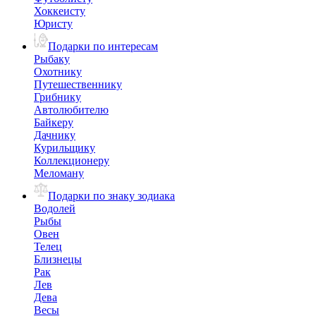
Хоккеисту
Юристу
Подарки по интересам
Рыбаку
Охотнику
Путешественнику
Грибнику
Автолюбителю
Байкеру
Дачнику
Курильщику
Коллекционеру
Меломану
Подарки по знаку зодиака
Водолей
Рыбы
Овен
Телец
Близнецы
Рак
Лев
Дева
Весы