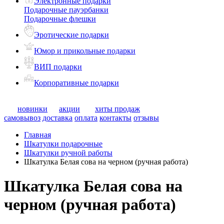
Электронные подарки
Подарочные пауэрбанки
Подарочные флешки
Эротические подарки
Юмор и прикольные подарки
ВИП подарки
Корпоративные подарки
новинки
акции
хиты продаж
самовывоз
доставка
оплата
контакты
отзывы
Главная
Шкатулки подарочные
Шкатулки ручной работы
Шкатулка Белая сова на черном (ручная работа)
Шкатулка Белая сова на
черном (ручная работа)