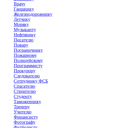
Врачу
Гаишнику
Железнодорожнику
Летчику
Моряку
Музыканту
Нефтянику
Писателю
Повару
Пограничнику
Пожарному
Полицейскому
Программисту
Прокурору
Следователю
Сотруднику ФСБ
Спасателю
Строителю
Студенту
Таможеннику
Тренеру
Учителю
Финансисту
Фотографу
Футболисту