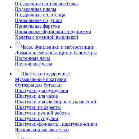
Подарочное постельное белье
Подарочные пледы
Подарочные полотенца
Прикольные подушки
Прикольные фартуки
Прикольные футболки с надписями
Халаты с именной вышивкой
Часы, будильники и метеостанции
Домашние метеостанции и барометры
Настенные часы
Настольные часы
Шкатулки подарочные
Музыкальные шкатулки
Футляры для бутылки
Шкатулки для рукоделия
Шкатулки для часов
Шкатулки для ювелирных украшений
Шкатулки из бересты
Шкатулки ручной работы
Шкатулки-сундучки
Шкатулки-фолианты, шкатулки-книги
Эксклюзивные шкатулки