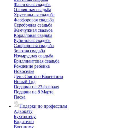
Фаянсовая свадьба
Оловянная свадьба
Хрустальная свадьба
Фарфоровая свадьба
Серебряная свадьба
Жемчужная свадьба
Коралловая свадьба
Рубиновая свадьба
Сапфировая свадьба
Золотая свадьба
Изумрудная свадьба
Бриллиантовая свадьба
Рождение ребенка
Новоселье
День Святого Валентина
Новый Год
Подарки на 23 февраля
Подарки на 8 Марта
Пасха
Подарки по профессиям
Адвокату
Бухгалтеру
Водителю
Военному