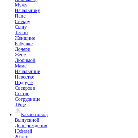
Мужу
Начальнику
Папе
Свёкру
Сыну
Тестю
Женщине
Бабушке
Дочери
Жене
Любимой
Маме
Начальнице
Невестке
Подруге
Свекрови
Сестре
Сотруднице
Тёще
Какой повод
Выпускной
День рождения
Юбилей
20 лет