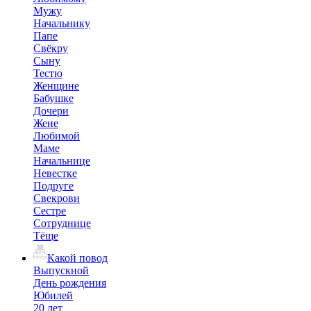
Мужу
Начальнику
Папе
Свёкру
Сыну
Тестю
Женщине
Бабушке
Дочери
Жене
Любимой
Маме
Начальнице
Невестке
Подруге
Свекрови
Сестре
Сотруднице
Тёще
Какой повод
Выпускной
День рождения
Юбилей
20 лет