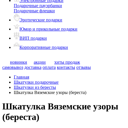
Электронные подарки
Подарочные пауэрбанки
Подарочные флешки
Эротические подарки
Юмор и прикольные подарки
ВИП подарки
Корпоративные подарки
новинки
акции
хиты продаж
самовывоз
доставка
оплата
контакты
отзывы
Главная
Шкатулки подарочные
Шкатулки из бересты
Шкатулка Вяземские узоры (береста)
Шкатулка Вяземские узоры
(береста)