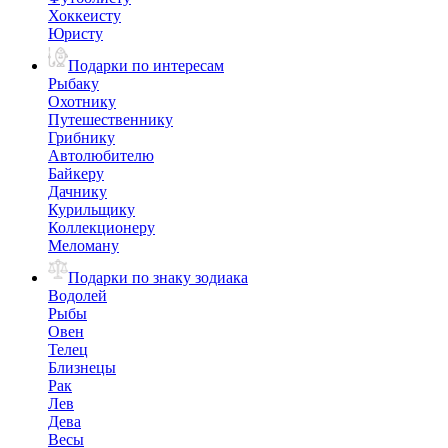
Хоккеисту
Юристу
Подарки по интересам
Рыбаку
Охотнику
Путешественнику
Грибнику
Автолюбителю
Байкеру
Дачнику
Курильщику
Коллекционеру
Меломану
Подарки по знаку зодиака
Водолей
Рыбы
Овен
Телец
Близнецы
Рак
Лев
Дева
Весы