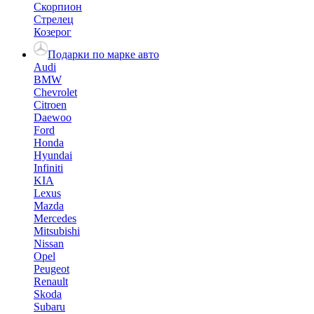
Скорпион
Стрелец
Козерог
Подарки по марке авто
Audi
BMW
Chevrolet
Citroen
Daewoo
Ford
Honda
Hyundai
Infiniti
KIA
Lexus
Mazda
Mercedes
Mitsubishi
Nissan
Opel
Peugeot
Renault
Skoda
Subaru