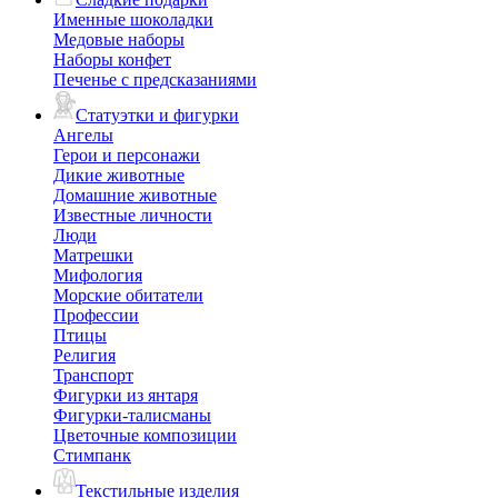
Именные шоколадки
Медовые наборы
Наборы конфет
Печенье с предсказаниями
Статуэтки и фигурки
Ангелы
Герои и персонажи
Дикие животные
Домашние животные
Известные личности
Люди
Матрешки
Мифология
Морские обитатели
Профессии
Птицы
Религия
Транспорт
Фигурки из янтаря
Фигурки-талисманы
Цветочные композиции
Стимпанк
Текстильные изделия