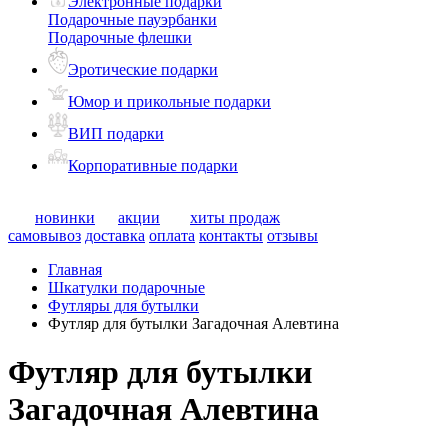
Электронные подарки
Подарочные пауэрбанки
Подарочные флешки
Эротические подарки
Юмор и прикольные подарки
ВИП подарки
Корпоративные подарки
новинки
акции
хиты продаж
самовывоз
доставка
оплата
контакты
отзывы
Главная
Шкатулки подарочные
Футляры для бутылки
Футляр для бутылки Загадочная Алевтина
Футляр для бутылки
Загадочная Алевтина