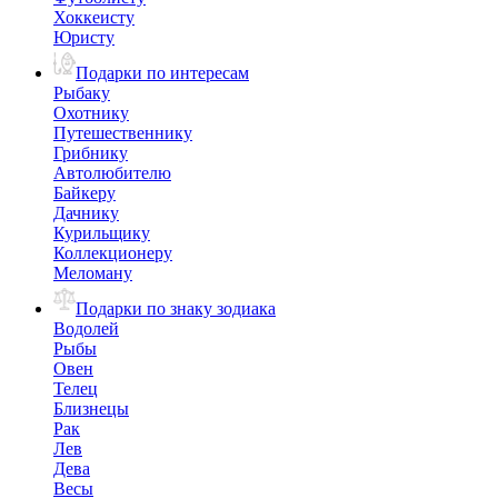
Хоккеисту
Юристу
Подарки по интересам
Рыбаку
Охотнику
Путешественнику
Грибнику
Автолюбителю
Байкеру
Дачнику
Курильщику
Коллекционеру
Меломану
Подарки по знаку зодиака
Водолей
Рыбы
Овен
Телец
Близнецы
Рак
Лев
Дева
Весы