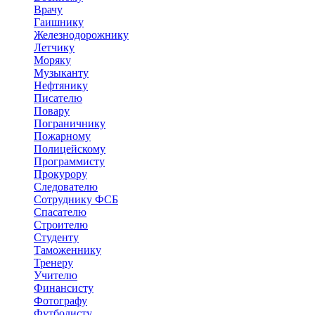
Врачу
Гаишнику
Железнодорожнику
Летчику
Моряку
Музыканту
Нефтянику
Писателю
Повару
Пограничнику
Пожарному
Полицейскому
Программисту
Прокурору
Следователю
Сотруднику ФСБ
Спасателю
Строителю
Студенту
Таможеннику
Тренеру
Учителю
Финансисту
Фотографу
Футболисту