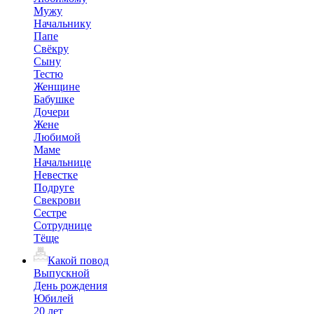
Мужу
Начальнику
Папе
Свёкру
Сыну
Тестю
Женщине
Бабушке
Дочери
Жене
Любимой
Маме
Начальнице
Невестке
Подруге
Свекрови
Сестре
Сотруднице
Тёще
Какой повод
Выпускной
День рождения
Юбилей
20 лет