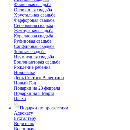
Фаянсовая свадьба
Оловянная свадьба
Хрустальная свадьба
Фарфоровая свадьба
Серебряная свадьба
Жемчужная свадьба
Коралловая свадьба
Рубиновая свадьба
Сапфировая свадьба
Золотая свадьба
Изумрудная свадьба
Бриллиантовая свадьба
Рождение ребенка
Новоселье
День Святого Валентина
Новый Год
Подарки на 23 февраля
Подарки на 8 Марта
Пасха
Подарки по профессиям
Адвокату
Бухгалтеру
Водителю
Военному