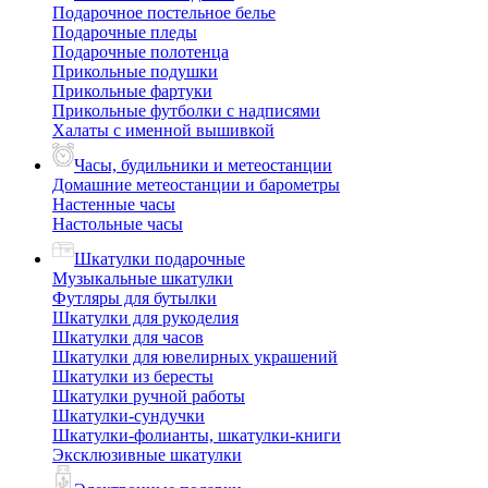
Подарочное постельное белье
Подарочные пледы
Подарочные полотенца
Прикольные подушки
Прикольные фартуки
Прикольные футболки с надписями
Халаты с именной вышивкой
Часы, будильники и метеостанции
Домашние метеостанции и барометры
Настенные часы
Настольные часы
Шкатулки подарочные
Музыкальные шкатулки
Футляры для бутылки
Шкатулки для рукоделия
Шкатулки для часов
Шкатулки для ювелирных украшений
Шкатулки из бересты
Шкатулки ручной работы
Шкатулки-сундучки
Шкатулки-фолианты, шкатулки-книги
Эксклюзивные шкатулки