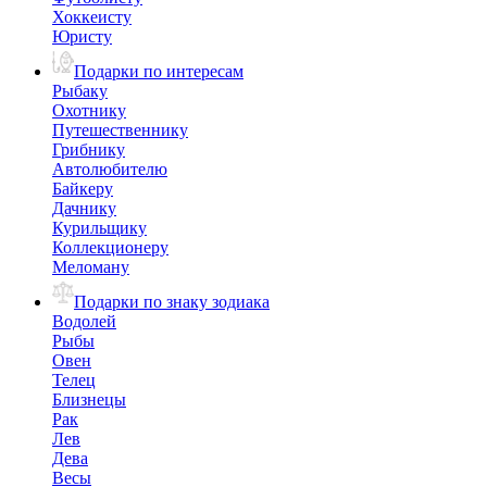
Хоккеисту
Юристу
Подарки по интересам
Рыбаку
Охотнику
Путешественнику
Грибнику
Автолюбителю
Байкеру
Дачнику
Курильщику
Коллекционеру
Меломану
Подарки по знаку зодиака
Водолей
Рыбы
Овен
Телец
Близнецы
Рак
Лев
Дева
Весы