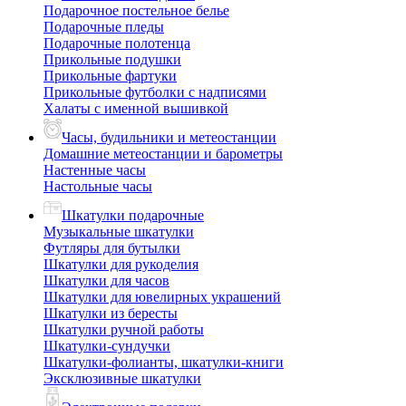
Подарочное постельное белье
Подарочные пледы
Подарочные полотенца
Прикольные подушки
Прикольные фартуки
Прикольные футболки с надписями
Халаты с именной вышивкой
Часы, будильники и метеостанции
Домашние метеостанции и барометры
Настенные часы
Настольные часы
Шкатулки подарочные
Музыкальные шкатулки
Футляры для бутылки
Шкатулки для рукоделия
Шкатулки для часов
Шкатулки для ювелирных украшений
Шкатулки из бересты
Шкатулки ручной работы
Шкатулки-сундучки
Шкатулки-фолианты, шкатулки-книги
Эксклюзивные шкатулки