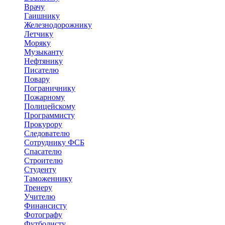
Врачу
Гаишнику
Железнодорожнику
Летчику
Моряку
Музыканту
Нефтянику
Писателю
Повару
Пограничнику
Пожарному
Полицейскому
Программисту
Прокурору
Следователю
Сотруднику ФСБ
Спасателю
Строителю
Студенту
Таможеннику
Тренеру
Учителю
Финансисту
Фотографу
Футболисту