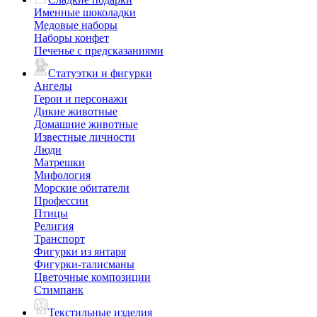
Именные шоколадки
Медовые наборы
Наборы конфет
Печенье с предсказаниями
Статуэтки и фигурки
Ангелы
Герои и персонажи
Дикие животные
Домашние животные
Известные личности
Люди
Матрешки
Мифология
Морские обитатели
Профессии
Птицы
Религия
Транспорт
Фигурки из янтаря
Фигурки-талисманы
Цветочные композиции
Стимпанк
Текстильные изделия