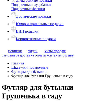
Электронные подарки
Подарочные пауэрбанки
Подарочные флешки
Эротические подарки
Юмор и прикольные подарки
ВИП подарки
Корпоративные подарки
новинки
акции
хиты продаж
самовывоз
доставка
оплата
контакты
отзывы
Главная
Шкатулки подарочные
Футляры для бутылки
Футляр для бутылки Грушенька в саду
Футляр для бутылки
Грушенька в саду