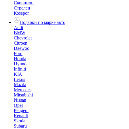
Скорпион
Стрелец
Козерог
Подарки по марке авто
Audi
BMW
Chevrolet
Citroen
Daewoo
Ford
Honda
Hyundai
Infiniti
KIA
Lexus
Mazda
Mercedes
Mitsubishi
Nissan
Opel
Peugeot
Renault
Skoda
Subaru