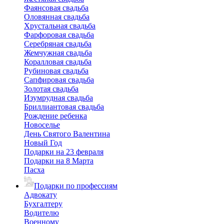
Фаянсовая свадьба
Оловянная свадьба
Хрустальная свадьба
Фарфоровая свадьба
Серебряная свадьба
Жемчужная свадьба
Коралловая свадьба
Рубиновая свадьба
Сапфировая свадьба
Золотая свадьба
Изумрудная свадьба
Бриллиантовая свадьба
Рождение ребенка
Новоселье
День Святого Валентина
Новый Год
Подарки на 23 февраля
Подарки на 8 Марта
Пасха
Подарки по профессиям
Адвокату
Бухгалтеру
Водителю
Военному