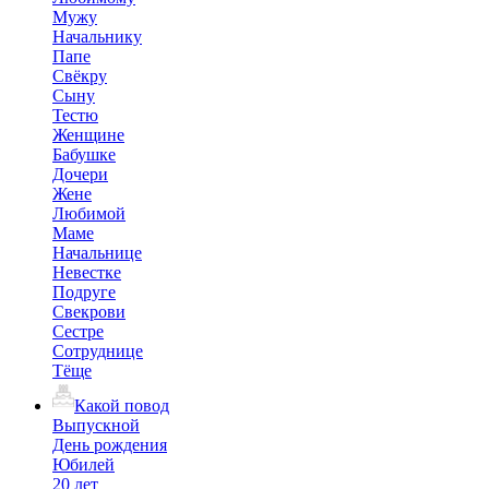
Мужу
Начальнику
Папе
Свёкру
Сыну
Тестю
Женщине
Бабушке
Дочери
Жене
Любимой
Маме
Начальнице
Невестке
Подруге
Свекрови
Сестре
Сотруднице
Тёще
Какой повод
Выпускной
День рождения
Юбилей
20 лет