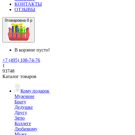
КОНТАКТЫ
ОТЗЫВЫ
0
товаров
на
0 р
В корзине пусто!
+7 (495) 108-74-76
1
93748
Каталог товаров
Кому подарок
Мужчине
Брату
Дедушке
Другу
Зятю
Коллеге
Любимому
Мужу