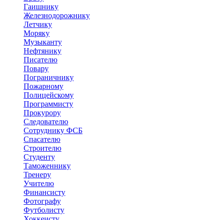
Гаишнику
Железнодорожнику
Летчику
Моряку
Музыканту
Нефтянику
Писателю
Повару
Пограничнику
Пожарному
Полицейскому
Программисту
Прокурору
Следователю
Сотруднику ФСБ
Спасателю
Строителю
Студенту
Таможеннику
Тренеру
Учителю
Финансисту
Фотографу
Футболисту
Хоккеисту