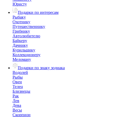
Юристу
Подарки по интересам
Рыбаку
Охотнику
Путешественнику
Грибнику
Автолюбителю
Байкеру
Дачнику
Курильщику
Коллекционеру
Меломану
Подарки по знаку зодиака
Водолей
Рыбы
Овен
Телец
Близнецы
Рак
Лев
Дева
Весы
Скорпион