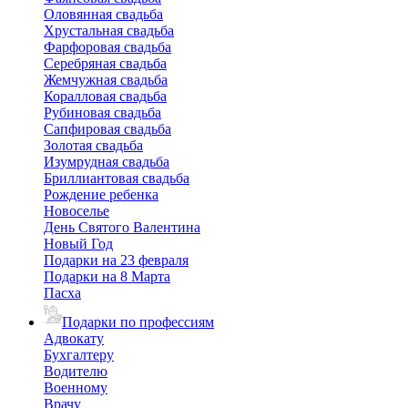
Оловянная свадьба
Хрустальная свадьба
Фарфоровая свадьба
Серебряная свадьба
Жемчужная свадьба
Коралловая свадьба
Рубиновая свадьба
Сапфировая свадьба
Золотая свадьба
Изумрудная свадьба
Бриллиантовая свадьба
Рождение ребенка
Новоселье
День Святого Валентина
Новый Год
Подарки на 23 февраля
Подарки на 8 Марта
Пасха
Подарки по профессиям
Адвокату
Бухгалтеру
Водителю
Военному
Врачу