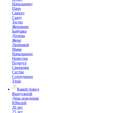
Начальнику
Папе
Свёкру
Сыну
Тестю
Женщине
Бабушке
Дочери
Жене
Любимой
Маме
Начальнице
Невестке
Подруге
Свекрови
Сестре
Сотруднице
Тёще
Какой повод
Выпускной
День рождения
Юбилей
20 лет
25 лет