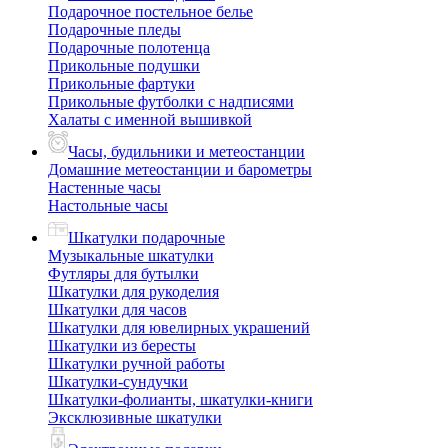
Подарочное постельное белье
Подарочные пледы
Подарочные полотенца
Прикольные подушки
Прикольные фартуки
Прикольные футболки с надписями
Халаты с именной вышивкой
Часы, будильники и метеостанции
Домашние метеостанции и барометры
Настенные часы
Настольные часы
Шкатулки подарочные
Музыкальные шкатулки
Футляры для бутылки
Шкатулки для рукоделия
Шкатулки для часов
Шкатулки для ювелирных украшений
Шкатулки из бересты
Шкатулки ручной работы
Шкатулки-сундучки
Шкатулки-фолианты, шкатулки-книги
Эксклюзивные шкатулки