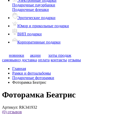
Электронные подарки
Подарочные пауэрбанки
Подарочные флешки
Эротические подарки
Юмор и прикольные подарки
ВИП подарки
Корпоративные подарки
новинки
акции
хиты продаж
самовывоз
доставка
оплата
контакты
отзывы
Главная
Рамки и фотоальбомы
Подарочные фоторамки
Фоторамка Беатрис
Фоторамка Беатрис
Артикул:
RK341932
(0)
отзывов