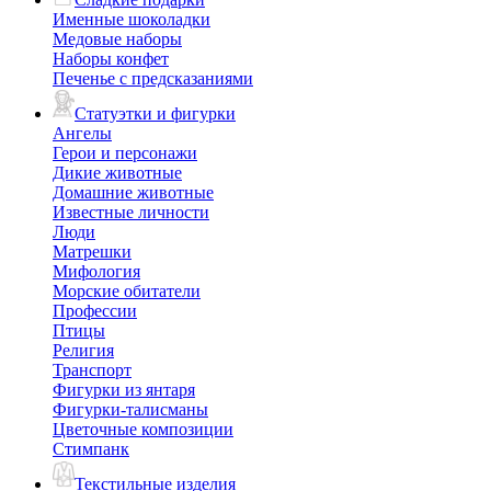
Именные шоколадки
Медовые наборы
Наборы конфет
Печенье с предсказаниями
Статуэтки и фигурки
Ангелы
Герои и персонажи
Дикие животные
Домашние животные
Известные личности
Люди
Матрешки
Мифология
Морские обитатели
Профессии
Птицы
Религия
Транспорт
Фигурки из янтаря
Фигурки-талисманы
Цветочные композиции
Стимпанк
Текстильные изделия