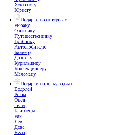
Хоккеисту
Юристу
Подарки по интересам
Рыбаку
Охотнику
Путешественнику
Грибнику
Автолюбителю
Байкеру
Дачнику
Курильщику
Коллекционеру
Меломану
Подарки по знаку зодиака
Водолей
Рыбы
Овен
Телец
Близнецы
Рак
Лев
Дева
Весы