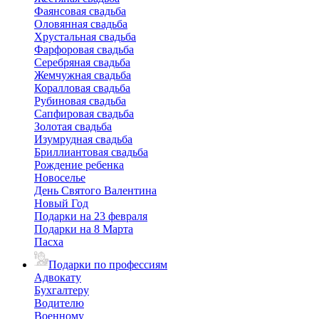
Фаянсовая свадьба
Оловянная свадьба
Хрустальная свадьба
Фарфоровая свадьба
Серебряная свадьба
Жемчужная свадьба
Коралловая свадьба
Рубиновая свадьба
Сапфировая свадьба
Золотая свадьба
Изумрудная свадьба
Бриллиантовая свадьба
Рождение ребенка
Новоселье
День Святого Валентина
Новый Год
Подарки на 23 февраля
Подарки на 8 Марта
Пасха
Подарки по профессиям
Адвокату
Бухгалтеру
Водителю
Военному