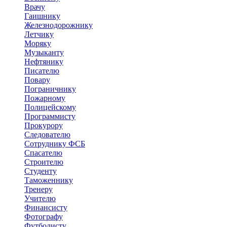
Врачу
Гаишнику
Железнодорожнику
Летчику
Моряку
Музыканту
Нефтянику
Писателю
Повару
Пограничнику
Пожарному
Полицейскому
Программисту
Прокурору
Следователю
Сотруднику ФСБ
Спасателю
Строителю
Студенту
Таможеннику
Тренеру
Учителю
Финансисту
Фотографу
Футболисту