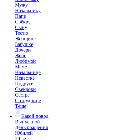
Мужу
Начальнику
Папе
Свёкру
Сыну
Тестю
Женщине
Бабушке
Дочери
Жене
Любимой
Маме
Начальнице
Невестке
Подруге
Свекрови
Сестре
Сотруднице
Тёще
Какой повод
Выпускной
День рождения
Юбилей
20 лет