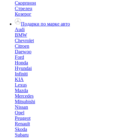
Скорпион
Стрелец
Козерог
Подарки по марке авто
Audi
BMW
Chevrolet
Citroen
Daewoo
Ford
Honda
Hyundai
Infiniti
KIA
Lexus
Mazda
Mercedes
Mitsubishi
Nissan
Opel
Peugeot
Renault
Skoda
Subaru