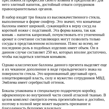
престижность профессии своего хозяина и предполагает для
него элитный напиток, достойный отваги сотрудников
правоохранительных органов.
В набор входят три бокала из высококачественного стекла,
выполненные в форме снифтер. Это значит, что коньячные
баллоны имеют широкий, сужающийся к верху сосуд на
короткой ножке с подставкой. Эта форма важна, так как
коньяк – напиток капризный, почувствовать его утонченный
аромат и сочетание составляющих могут позволить только
сосуды в представленном исполнении. Плюс ко всему, не
последнюю роль в подобных изделиях имеет объем. Он в
данном случае составляет 250 мл, которых вполне достаточно,
чтобы насладиться элитным коньяком.
Однако классические баллоны данного презента выделяет еще
и их чеканное дополнение в виде геральдического знака на
поверхности стекла. Это коронованный двуглавый орел,
олицетворяющий власть, силу и мужество сотрудников МВД.
Эмблема имеет серебристый оттенок.
Бокалы упакованы в специальную подарочную коробку,
оформленную во внутренней части синей атласной тканью. В
целом комплект смотрится очень презентабельно и достойно,
поэтому в полной мере может выразить признание и
благодарность будущему владельцу.