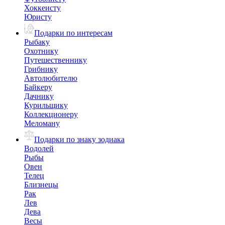
Хоккеисту
Юристу
Подарки по интересам
Рыбаку
Охотнику
Путешественнику
Грибнику
Автолюбителю
Байкеру
Дачнику
Курильщику
Коллекционеру
Меломану
Подарки по знаку зодиака
Водолей
Рыбы
Овен
Телец
Близнецы
Рак
Лев
Дева
Весы