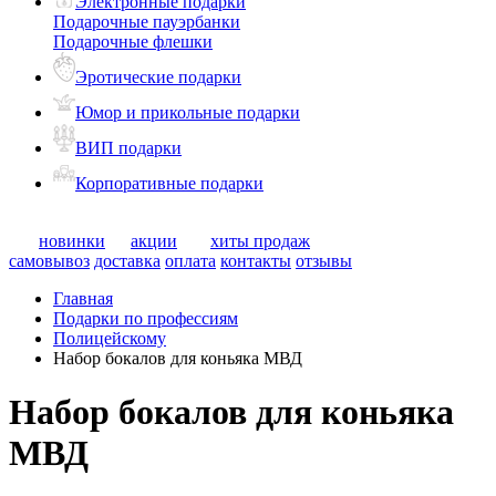
Электронные подарки
Подарочные пауэрбанки
Подарочные флешки
Эротические подарки
Юмор и прикольные подарки
ВИП подарки
Корпоративные подарки
новинки
акции
хиты продаж
самовывоз
доставка
оплата
контакты
отзывы
Главная
Подарки по профессиям
Полицейскому
Набор бокалов для коньяка МВД
Набор бокалов для коньяка
МВД