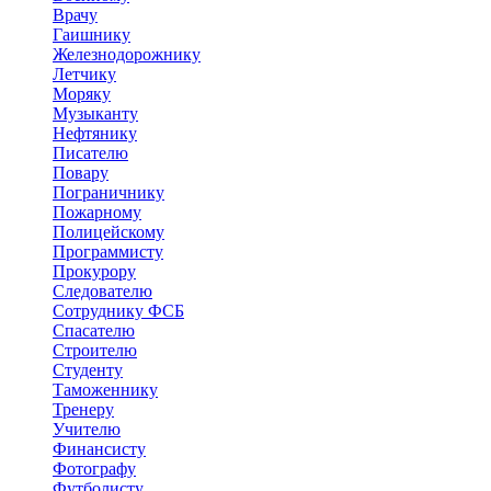
Врачу
Гаишнику
Железнодорожнику
Летчику
Моряку
Музыканту
Нефтянику
Писателю
Повару
Пограничнику
Пожарному
Полицейскому
Программисту
Прокурору
Следователю
Сотруднику ФСБ
Спасателю
Строителю
Студенту
Таможеннику
Тренеру
Учителю
Финансисту
Фотографу
Футболисту