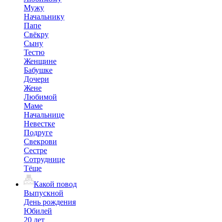
Мужу
Начальнику
Папе
Свёкру
Сыну
Тестю
Женщине
Бабушке
Дочери
Жене
Любимой
Маме
Начальнице
Невестке
Подруге
Свекрови
Сестре
Сотруднице
Тёще
Какой повод
Выпускной
День рождения
Юбилей
20 лет