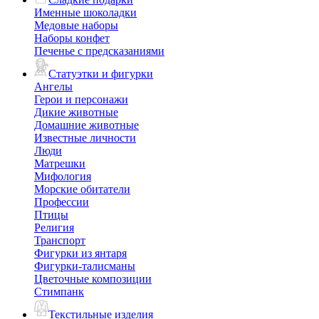
Именные шоколадки
Медовые наборы
Наборы конфет
Печенье с предсказаниями
Статуэтки и фигурки
Ангелы
Герои и персонажи
Дикие животные
Домашние животные
Известные личности
Люди
Матрешки
Мифология
Морские обитатели
Профессии
Птицы
Религия
Транспорт
Фигурки из янтаря
Фигурки-талисманы
Цветочные композиции
Стимпанк
Текстильные изделия