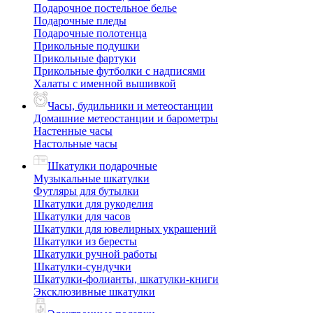
Подарочное постельное белье
Подарочные пледы
Подарочные полотенца
Прикольные подушки
Прикольные фартуки
Прикольные футболки с надписями
Халаты с именной вышивкой
Часы, будильники и метеостанции
Домашние метеостанции и барометры
Настенные часы
Настольные часы
Шкатулки подарочные
Музыкальные шкатулки
Футляры для бутылки
Шкатулки для рукоделия
Шкатулки для часов
Шкатулки для ювелирных украшений
Шкатулки из бересты
Шкатулки ручной работы
Шкатулки-сундучки
Шкатулки-фолианты, шкатулки-книги
Эксклюзивные шкатулки