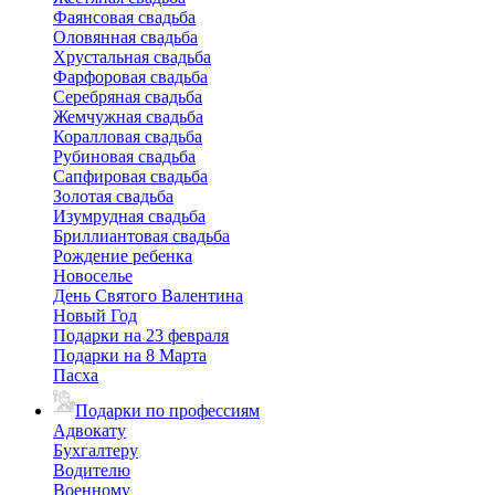
Фаянсовая свадьба
Оловянная свадьба
Хрустальная свадьба
Фарфоровая свадьба
Серебряная свадьба
Жемчужная свадьба
Коралловая свадьба
Рубиновая свадьба
Сапфировая свадьба
Золотая свадьба
Изумрудная свадьба
Бриллиантовая свадьба
Рождение ребенка
Новоселье
День Святого Валентина
Новый Год
Подарки на 23 февраля
Подарки на 8 Марта
Пасха
Подарки по профессиям
Адвокату
Бухгалтеру
Водителю
Военному