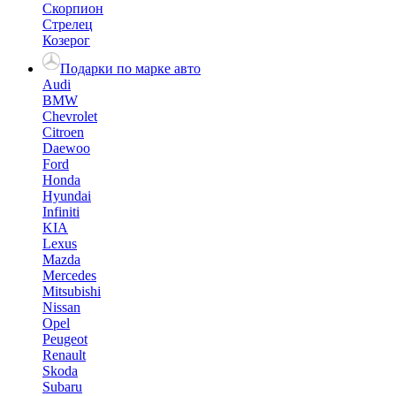
Скорпион
Стрелец
Козерог
Подарки по марке авто
Audi
BMW
Chevrolet
Citroen
Daewoo
Ford
Honda
Hyundai
Infiniti
KIA
Lexus
Mazda
Mercedes
Mitsubishi
Nissan
Opel
Peugeot
Renault
Skoda
Subaru