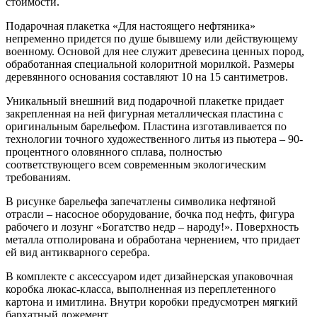
стоимости.
Подарочная плакетка «Для настоящего нефтяника»
непременно придется по душе бывшему или действующему
военному. Основой для нее служит древесина ценных пород,
обработанная специальной колоритной морилкой. Размеры
деревянного основания составляют 10 на 15 сантиметров.
Уникальный внешний вид подарочной плакетке придает
закрепленная на ней фигурная металлическая пластина с
оригинальным барельефом. Пластина изготавливается по
технологии точного художественного литья из пьютера – 90-
процентного оловянного сплава, полностью
соответствующего всем современным экологическим
требованиям.
В рисунке барельефа запечатлены символика нефтяной
отрасли – насосное оборудование, бочка под нефть, фигура
рабочего и лозунг «Богатство недр – народу!». Поверхность
металла отполирована и обработана чернением, что придает
ей вид антикварного серебра.
В комплекте с аксессуаром идет дизайнерская упаковочная
коробка люкас-класса, выполненная из переплетенного
картона и имитлина. Внутри коробки предусмотрен мягкий
бархатный ложемент.