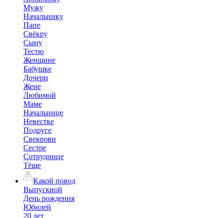
Мужу
Начальнику
Папе
Свёкру
Сыну
Тестю
Женщине
Бабушке
Дочери
Жене
Любимой
Маме
Начальнице
Невестке
Подруге
Свекрови
Сестре
Сотруднице
Тёще
Какой повод
Выпускной
День рождения
Юбилей
20 лет