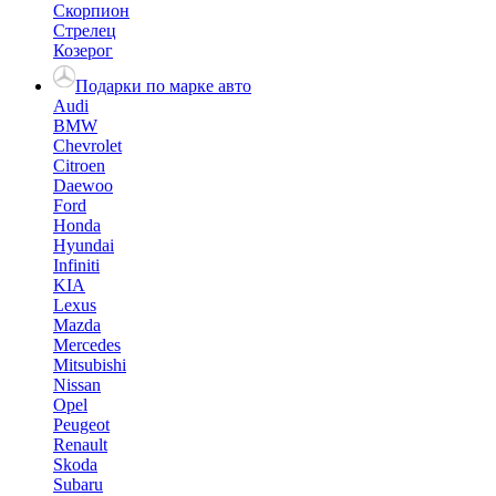
Скорпион
Стрелец
Козерог
Подарки по марке авто
Audi
BMW
Chevrolet
Citroen
Daewoo
Ford
Honda
Hyundai
Infiniti
KIA
Lexus
Mazda
Mercedes
Mitsubishi
Nissan
Opel
Peugeot
Renault
Skoda
Subaru