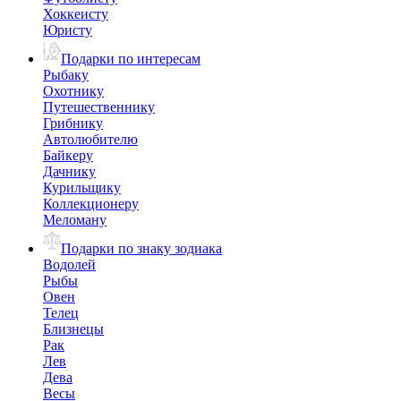
Хоккеисту
Юристу
Подарки по интересам
Рыбаку
Охотнику
Путешественнику
Грибнику
Автолюбителю
Байкеру
Дачнику
Курильщику
Коллекционеру
Меломану
Подарки по знаку зодиака
Водолей
Рыбы
Овен
Телец
Близнецы
Рак
Лев
Дева
Весы