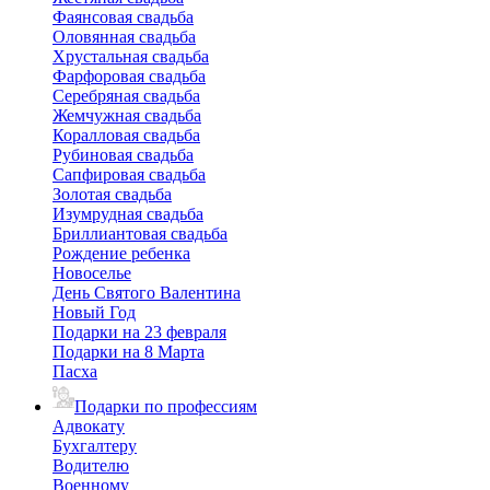
Фаянсовая свадьба
Оловянная свадьба
Хрустальная свадьба
Фарфоровая свадьба
Серебряная свадьба
Жемчужная свадьба
Коралловая свадьба
Рубиновая свадьба
Сапфировая свадьба
Золотая свадьба
Изумрудная свадьба
Бриллиантовая свадьба
Рождение ребенка
Новоселье
День Святого Валентина
Новый Год
Подарки на 23 февраля
Подарки на 8 Марта
Пасха
Подарки по профессиям
Адвокату
Бухгалтеру
Водителю
Военному