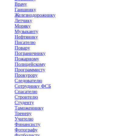
Врачу
Гаишнику
Железнодорожнику
Летчику
Моряку
Музыканту
Нефтянику
Писателю
Повару
Пограничнику
Пожарному
Полицейскому
Программисту
Прокурору
Следователю
Сотруднику ФСБ
Спасателю
Строителю
Студенту
Таможеннику
Тренеру
Учителю
Финансисту
Фотографу
Футболисту