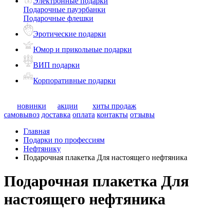
Электронные подарки
Подарочные пауэрбанки
Подарочные флешки
Эротические подарки
Юмор и прикольные подарки
ВИП подарки
Корпоративные подарки
новинки
акции
хиты продаж
самовывоз
доставка
оплата
контакты
отзывы
Главная
Подарки по профессиям
Нефтянику
Подарочная плакетка Для настоящего нефтяника
Подарочная плакетка Для
настоящего нефтяника