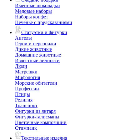
Именные шоколадки
Медовые наборы
Наборы конфет
Печенье с предсказаниями
Статуэтки и фигурки
Ангелы
Герои и персонажи
Дикие животные
Домашние животные
Известные личности
Люди
Матрешки
Мифология
Морские обитатели
Профессии
Птицы
Религия
Транспорт
Фигурки из янтаря
Фигурки-талисманы
Цветочные композиции
Стимпанк
Текстильные изделия