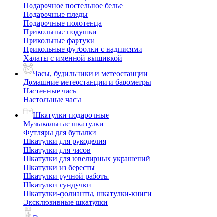
Подарочное постельное белье
Подарочные пледы
Подарочные полотенца
Прикольные подушки
Прикольные фартуки
Прикольные футболки с надписями
Халаты с именной вышивкой
Часы, будильники и метеостанции
Домашние метеостанции и барометры
Настенные часы
Настольные часы
Шкатулки подарочные
Музыкальные шкатулки
Футляры для бутылки
Шкатулки для рукоделия
Шкатулки для часов
Шкатулки для ювелирных украшений
Шкатулки из бересты
Шкатулки ручной работы
Шкатулки-сундучки
Шкатулки-фолианты, шкатулки-книги
Эксклюзивные шкатулки