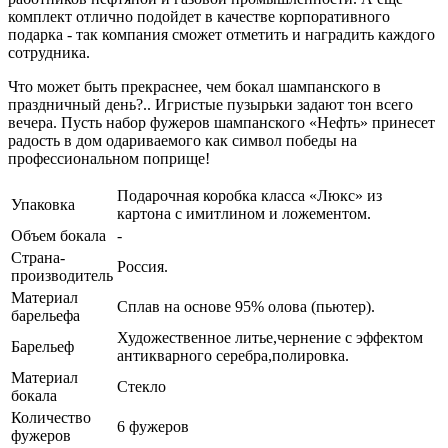
комплект отлично подойдет в качестве корпоративного
подарка - так компания сможет отметить и наградить каждого
сотрудника.
Что может быть прекраснее, чем бокал шампанского в
праздничный день?.. Игристые пузырьки задают тон всего
вечера. Пусть набор фужеров шампанского «Нефть» принесет
радость в дом одариваемого как символ победы на
профессиональном поприще!
Подарочная коробка класса «Люкс» из
Упаковка
картона с имитлином и ложементом.
Объем бокала
-
Страна-
Россия.
производитель
Материал
Сплав на основе 95% олова (пьютер).
барельефа
Художественное литье,чернение с эффектом
Барельеф
антикварного серебра,полировка.
Материал
Стекло
бокала
Количество
6 фужеров
фужеров