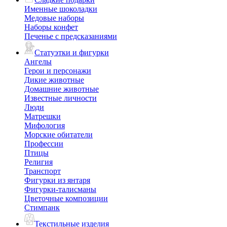
Именные шоколадки
Медовые наборы
Наборы конфет
Печенье с предсказаниями
Статуэтки и фигурки
Ангелы
Герои и персонажи
Дикие животные
Домашние животные
Известные личности
Люди
Матрешки
Мифология
Морские обитатели
Профессии
Птицы
Религия
Транспорт
Фигурки из янтаря
Фигурки-талисманы
Цветочные композиции
Стимпанк
Текстильные изделия