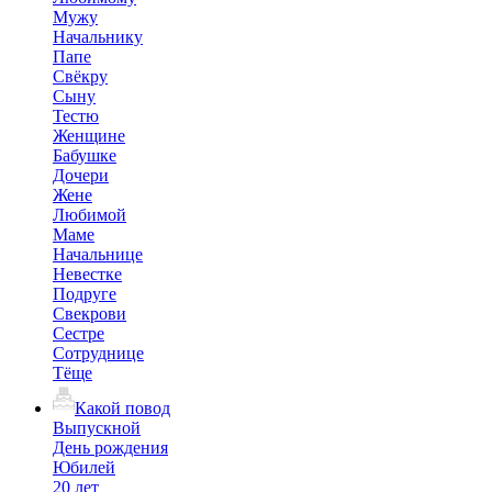
Мужу
Начальнику
Папе
Свёкру
Сыну
Тестю
Женщине
Бабушке
Дочери
Жене
Любимой
Маме
Начальнице
Невестке
Подруге
Свекрови
Сестре
Сотруднице
Тёще
Какой повод
Выпускной
День рождения
Юбилей
20 лет