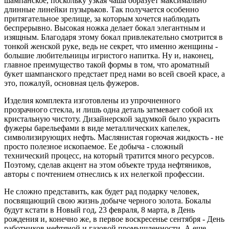
шампанское, поскольку узкая чаша образует максимально
длинные линейки пузырьков. Так получается особенно
притягательное зрелище, за которым хочется наблюдать
беспрерывно. Высокая ножка делает бокал элегантным и
изящным. Благодаря этому бокал привлекательно смотрится в
тонкой женской руке, ведь не секрет, что именно женщины -
большие любительницы игристого напитка. Ну и, наконец,
главное преимущество такой формы в том, что ароматный
букет шампанского предстает пред нами во всей своей красе, а
это, пожалуй, основная цель фужеров.
Изделия комплекта изготовлены из упрочненного
прозрачного стекла, и лишь одна деталь затмевает собой их
кристальную чистоту. Дизайнерской задумкой было украсить
фужеры барельефами в виде металлических капелек,
символизирующих нефть. Маслянистая горючая жидкость - не
просто полезное ископаемое. Ее добыча - сложный
технический процесс, на который тратится много ресурсов.
Поэтому, сделав акцент на этом объекте труда нефтяников,
авторы с почтением отнеслись к их нелегкой профессии.
Не сложно представить, как будет рад подарку человек,
посвящающий свою жизнь добыче черного золота. Бокалы
будут кстати в Новый год, 23 февраля, 8 марта, в День
рождения и, конечно же, в первое воскресенье сентября - День
работников нефтяной и газовой промышленности. А еще