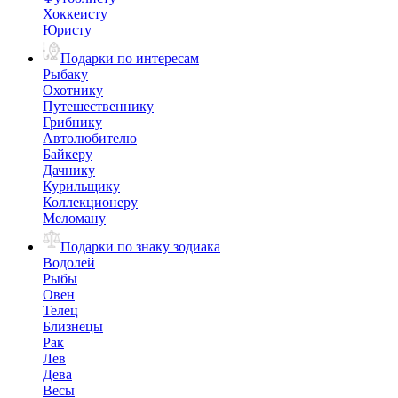
Хоккеисту
Юристу
Подарки по интересам
Рыбаку
Охотнику
Путешественнику
Грибнику
Автолюбителю
Байкеру
Дачнику
Курильщику
Коллекционеру
Меломану
Подарки по знаку зодиака
Водолей
Рыбы
Овен
Телец
Близнецы
Рак
Лев
Дева
Весы