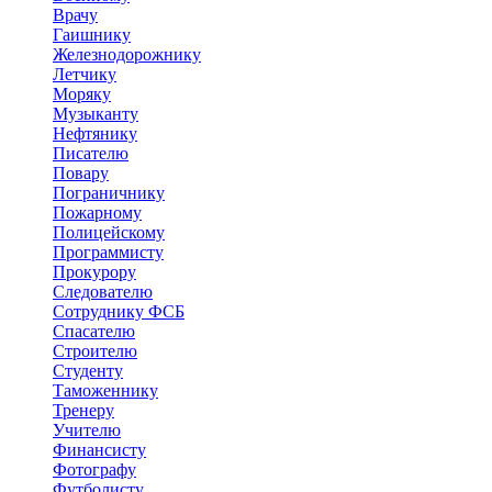
Врачу
Гаишнику
Железнодорожнику
Летчику
Моряку
Музыканту
Нефтянику
Писателю
Повару
Пограничнику
Пожарному
Полицейскому
Программисту
Прокурору
Следователю
Сотруднику ФСБ
Спасателю
Строителю
Студенту
Таможеннику
Тренеру
Учителю
Финансисту
Фотографу
Футболисту