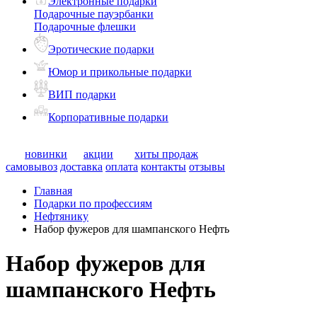
Электронные подарки
Подарочные пауэрбанки
Подарочные флешки
Эротические подарки
Юмор и прикольные подарки
ВИП подарки
Корпоративные подарки
новинки
акции
хиты продаж
самовывоз
доставка
оплата
контакты
отзывы
Главная
Подарки по профессиям
Нефтянику
Набор фужеров для шампанского Нефть
Набор фужеров для
шампанского Нефть