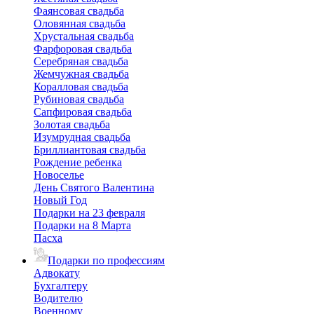
Фаянсовая свадьба
Оловянная свадьба
Хрустальная свадьба
Фарфоровая свадьба
Серебряная свадьба
Жемчужная свадьба
Коралловая свадьба
Рубиновая свадьба
Сапфировая свадьба
Золотая свадьба
Изумрудная свадьба
Бриллиантовая свадьба
Рождение ребенка
Новоселье
День Святого Валентина
Новый Год
Подарки на 23 февраля
Подарки на 8 Марта
Пасха
Подарки по профессиям
Адвокату
Бухгалтеру
Водителю
Военному