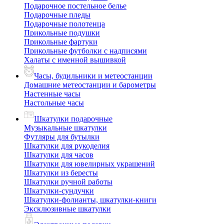
Подарочное постельное белье
Подарочные пледы
Подарочные полотенца
Прикольные подушки
Прикольные фартуки
Прикольные футболки с надписями
Халаты с именной вышивкой
Часы, будильники и метеостанции
Домашние метеостанции и барометры
Настенные часы
Настольные часы
Шкатулки подарочные
Музыкальные шкатулки
Футляры для бутылки
Шкатулки для рукоделия
Шкатулки для часов
Шкатулки для ювелирных украшений
Шкатулки из бересты
Шкатулки ручной работы
Шкатулки-сундучки
Шкатулки-фолианты, шкатулки-книги
Эксклюзивные шкатулки