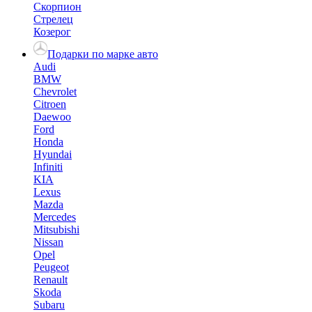
Скорпион
Стрелец
Козерог
Подарки по марке авто
Audi
BMW
Chevrolet
Citroen
Daewoo
Ford
Honda
Hyundai
Infiniti
KIA
Lexus
Mazda
Mercedes
Mitsubishi
Nissan
Opel
Peugeot
Renault
Skoda
Subaru