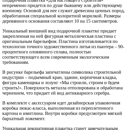
Подарочная плакетка «Для настоящего строителя»
непременно придется по душе бывшему или действующему
военному. Основой для нее служит древесина ценных пород,
обработанная специальной колоритной морилкой. Размеры
деревянного основания составляют 10 на 15 сантиметров.
Уникальный внешний вид подарочной плакетке придает
закрепленная на ней фигурная металлическая пластина с
оригинальным барельефом. Пластина изготавливается по
технологии точного художественного литья из пьютера – 90-
процентного оловянного сплава, полностью
соответствующего всем современным экологическим
требованиям.
В рисунке барельефа запечатлены символика строительной
индустрии – подъемный кран, здание, кирпичная кладка,
фигура каменщика и лозунг «Мы строили, строим и будем
строить!». Поверхность металла отполирована и обработана
чернением, что придает ей вид антикварного серебра.
В комплекте с аксессуаром идет дизайнерская упаковочная
коробка люкас-класса, выполненная из переплетенного
картона и имитлина. Внутри коробки предусмотрен мягкий
бархатный ложемент.
Уникальная декоративная плакетка станет замечательным