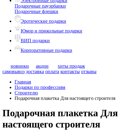
Электронные подарки
Подарочные пауэрбанки
Подарочные флешки
Эротические подарки
Юмор и прикольные подарки
ВИП подарки
Корпоративные подарки
новинки
акции
хиты продаж
самовывоз
доставка
оплата
контакты
отзывы
Главная
Подарки по профессиям
Строителю
Подарочная плакетка Для настоящего строителя
Подарочная плакетка Для
настоящего строителя