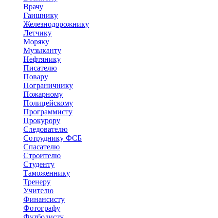
Врачу
Гаишнику
Железнодорожнику
Летчику
Моряку
Музыканту
Нефтянику
Писателю
Повару
Пограничнику
Пожарному
Полицейскому
Программисту
Прокурору
Следователю
Сотруднику ФСБ
Спасателю
Строителю
Студенту
Таможеннику
Тренеру
Учителю
Финансисту
Фотографу
Футболисту