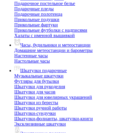
Подарочное постельное белье
Подарочные пледы
Подарочные полотенца
Прикольные подушки
Прикольные фартуки
Прикольные футболки с надписями
Халаты с именной вышивкой
Часы, будильники и метеостанции
Домашние метеостанции и барометры
Настенные часы
Настольные часы
Шкатулки подарочные
Музыкальные шкатулки
Футляры для бутылки
Шкатулки для рукоделия
Шкатулки для часов
Шкатулки для ювелирных украшений
Шкатулки из бересты
Шкатулки ручной работы
Шкатулки-сундучки
Шкатулки-фолианты, шкатулки-книги
Эксклюзивные шкатулки