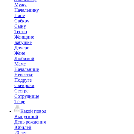
Мужу
Начальнику
Папе
Свёкру
Сыну
Тестю
Женщине
Бабушке
Дочери
Жене
Любимой
Маме
Начальнице
Невестке
Подруге
Свекрови
Сестре
Сотруднице
Тёще
Какой повод
Выпускной
День рождения
Юбилей
20 лет