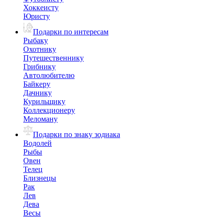
Хоккеисту
Юристу
Подарки по интересам
Рыбаку
Охотнику
Путешественнику
Грибнику
Автолюбителю
Байкеру
Дачнику
Курильщику
Коллекционеру
Меломану
Подарки по знаку зодиака
Водолей
Рыбы
Овен
Телец
Близнецы
Рак
Лев
Дева
Весы