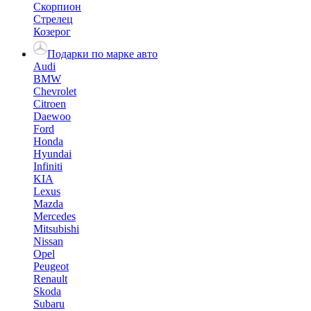
Скорпион
Стрелец
Козерог
Подарки по марке авто
Audi
BMW
Chevrolet
Citroen
Daewoo
Ford
Honda
Hyundai
Infiniti
KIA
Lexus
Mazda
Mercedes
Mitsubishi
Nissan
Opel
Peugeot
Renault
Skoda
Subaru