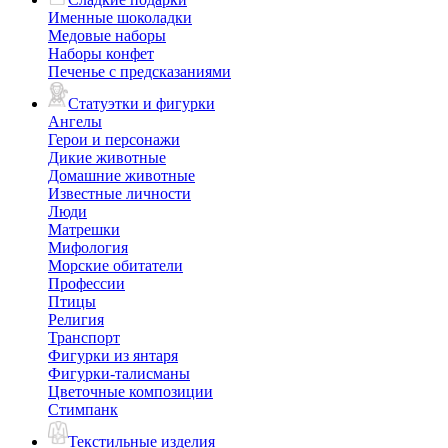
Именные шоколадки
Медовые наборы
Наборы конфет
Печенье с предсказаниями
Статуэтки и фигурки
Ангелы
Герои и персонажи
Дикие животные
Домашние животные
Известные личности
Люди
Матрешки
Мифология
Морские обитатели
Профессии
Птицы
Религия
Транспорт
Фигурки из янтаря
Фигурки-талисманы
Цветочные композиции
Стимпанк
Текстильные изделия