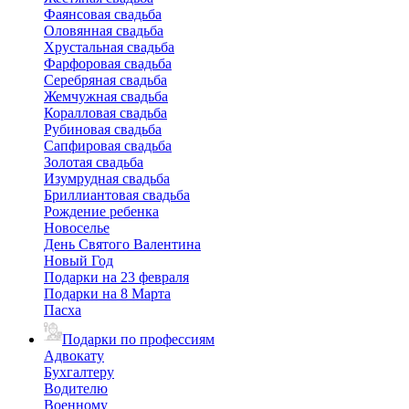
Фаянсовая свадьба
Оловянная свадьба
Хрустальная свадьба
Фарфоровая свадьба
Серебряная свадьба
Жемчужная свадьба
Коралловая свадьба
Рубиновая свадьба
Сапфировая свадьба
Золотая свадьба
Изумрудная свадьба
Бриллиантовая свадьба
Рождение ребенка
Новоселье
День Святого Валентина
Новый Год
Подарки на 23 февраля
Подарки на 8 Марта
Пасха
Подарки по профессиям
Адвокату
Бухгалтеру
Водителю
Военному