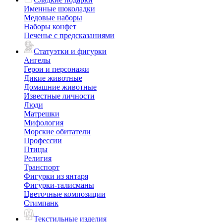
Именные шоколадки
Медовые наборы
Наборы конфет
Печенье с предсказаниями
Статуэтки и фигурки
Ангелы
Герои и персонажи
Дикие животные
Домашние животные
Известные личности
Люди
Матрешки
Мифология
Морские обитатели
Профессии
Птицы
Религия
Транспорт
Фигурки из янтаря
Фигурки-талисманы
Цветочные композиции
Стимпанк
Текстильные изделия