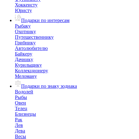
Хоккеисту
Юристу
Подарки по интересам
Рыбаку
Охотнику
Путешественнику
Грибнику
Автолюбителю
Байкеру
Дачнику
Курильщику
Коллекционеру
Меломану
Подарки по знаку зодиака
Водолей
Рыбы
Овен
Телец
Близнецы
Рак
Лев
Дева
Весы