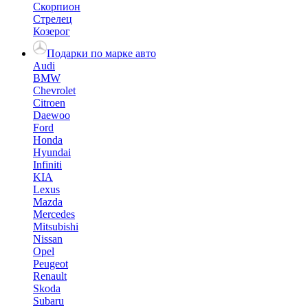
Скорпион
Стрелец
Козерог
Подарки по марке авто
Audi
BMW
Chevrolet
Citroen
Daewoo
Ford
Honda
Hyundai
Infiniti
KIA
Lexus
Mazda
Mercedes
Mitsubishi
Nissan
Opel
Peugeot
Renault
Skoda
Subaru