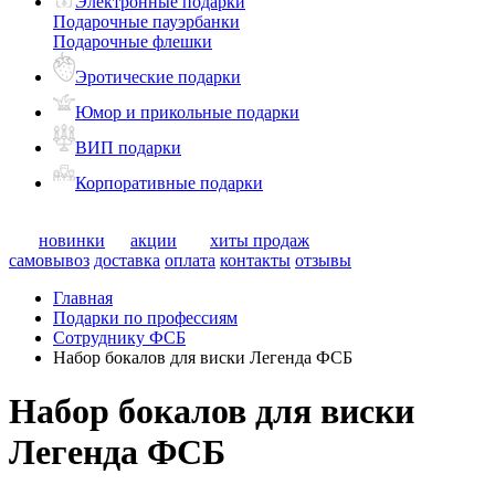
Электронные подарки
Подарочные пауэрбанки
Подарочные флешки
Эротические подарки
Юмор и прикольные подарки
ВИП подарки
Корпоративные подарки
новинки
акции
хиты продаж
самовывоз
доставка
оплата
контакты
отзывы
Главная
Подарки по профессиям
Сотруднику ФСБ
Набор бокалов для виски Легенда ФСБ
Набор бокалов для виски
Легенда ФСБ