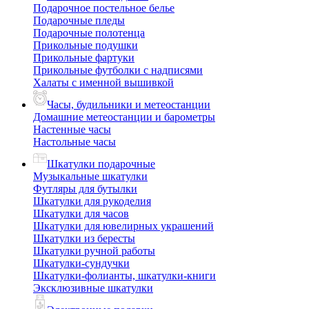
Подарочное постельное белье
Подарочные пледы
Подарочные полотенца
Прикольные подушки
Прикольные фартуки
Прикольные футболки с надписями
Халаты с именной вышивкой
Часы, будильники и метеостанции
Домашние метеостанции и барометры
Настенные часы
Настольные часы
Шкатулки подарочные
Музыкальные шкатулки
Футляры для бутылки
Шкатулки для рукоделия
Шкатулки для часов
Шкатулки для ювелирных украшений
Шкатулки из бересты
Шкатулки ручной работы
Шкатулки-сундучки
Шкатулки-фолианты, шкатулки-книги
Эксклюзивные шкатулки