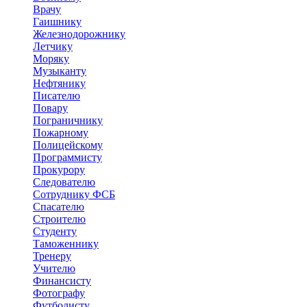
Врачу
Гаишнику
Железнодорожнику
Летчику
Моряку
Музыканту
Нефтянику
Писателю
Повару
Пограничнику
Пожарному
Полицейскому
Программисту
Прокурору
Следователю
Сотруднику ФСБ
Спасателю
Строителю
Студенту
Таможеннику
Тренеру
Учителю
Финансисту
Фотографу
Футболисту