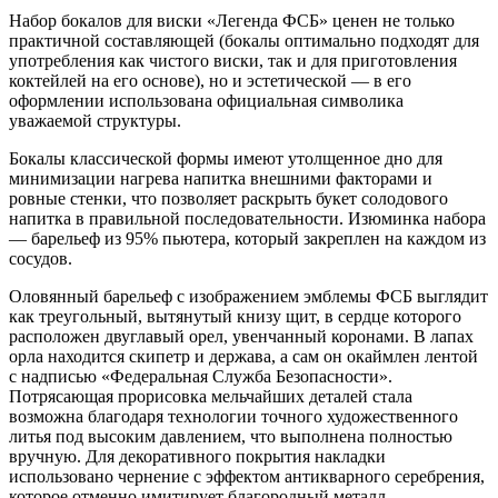
Набор бокалов для виски «Легенда ФСБ» ценен не только
практичной составляющей (бокалы оптимально подходят для
употребления как чистого виски, так и для приготовления
коктейлей на его основе), но и эстетической — в его
оформлении использована официальная символика
уважаемой структуры.
Бокалы классической формы имеют утолщенное дно для
минимизации нагрева напитка внешними факторами и
ровные стенки, что позволяет раскрыть букет солодового
напитка в правильной последовательности. Изюминка набора
— барельеф из 95% пьютера, который закреплен на каждом из
сосудов.
Оловянный барельеф с изображением эмблемы ФСБ выглядит
как треугольный, вытянутый книзу щит, в сердце которого
расположен двуглавый орел, увенчанный коронами. В лапах
орла находится скипетр и держава, а сам он окаймлен лентой
с надписью «Федеральная Служба Безопасности».
Потрясающая прорисовка мельчайших деталей стала
возможна благодаря технологии точного художественного
литья под высоким давлением, что выполнена полностью
вручную. Для декоративного покрытия накладки
использовано чернение с эффектом антикварного серебрения,
которое отменно имитирует благородный металл.