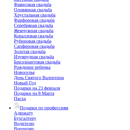
Фаянсовая свадьба
Оловянная свадьба
Хрустальная свадьба
Фарфоровая свадьба
Серебряная свадьба
Жемчужная свадьба
Коралловая свадьба
Рубиновая свадьба
Сапфировая свадьба
Золотая свадьба
Изумрудная свадьба
Бриллиантовая свадьба
Рождение ребенка
Новоселье
День Святого Валентина
Новый Год
Подарки на 23 февраля
Подарки на 8 Марта
Пасха
Подарки по профессиям
Адвокату
Бухгалтеру
Водителю
Военному