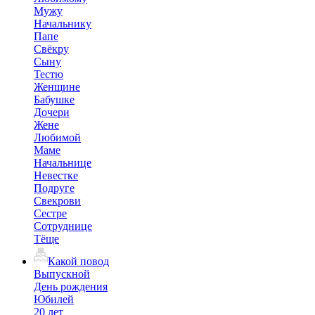
Мужу
Начальнику
Папе
Свёкру
Сыну
Тестю
Женщине
Бабушке
Дочери
Жене
Любимой
Маме
Начальнице
Невестке
Подруге
Свекрови
Сестре
Сотруднице
Тёще
Какой повод
Выпускной
День рождения
Юбилей
20 лет