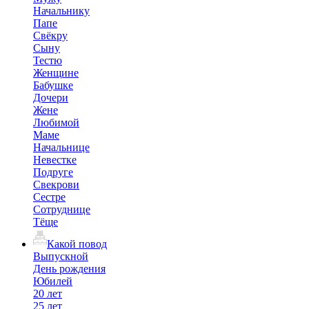
Начальнику
Папе
Свёкру
Сыну
Тестю
Женщине
Бабушке
Дочери
Жене
Любимой
Маме
Начальнице
Невестке
Подруге
Свекрови
Сестре
Сотруднице
Тёще
Какой повод
Выпускной
День рождения
Юбилей
20 лет
25 лет