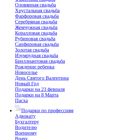
Оловянная свадьба
Хрустальная свадьба
Фарфоровая свадьба
Серебряная свадьба
Жемчужная свадьба
Коралловая свадьба
Рубиновая свадьба
Сапфировая свадьба
Золотая свадьба
Изумрудная свадьба
Бриллиантовая свадьба
Рождение ребенка
Новоселье
День Святого Валентина
Новый Год
Подарки на 23 февраля
Подарки на 8 Марта
Пасха
Подарки по профессиям
Адвокату
Бухгалтеру
Водителю
Военному
Врачу