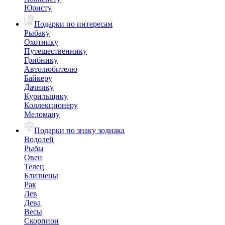
Юристу
Подарки по интересам
Рыбаку
Охотнику
Путешественнику
Грибнику
Автолюбителю
Байкеру
Дачнику
Курильщику
Коллекционеру
Меломану
Подарки по знаку зодиака
Водолей
Рыбы
Овен
Телец
Близнецы
Рак
Лев
Дева
Весы
Скорпион