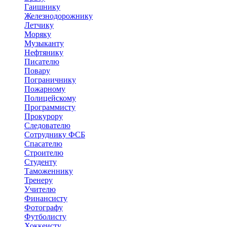
Гаишнику
Железнодорожнику
Летчику
Моряку
Музыканту
Нефтянику
Писателю
Повару
Пограничнику
Пожарному
Полицейскому
Программисту
Прокурору
Следователю
Сотруднику ФСБ
Спасателю
Строителю
Студенту
Таможеннику
Тренеру
Учителю
Финансисту
Фотографу
Футболисту
Хоккеисту