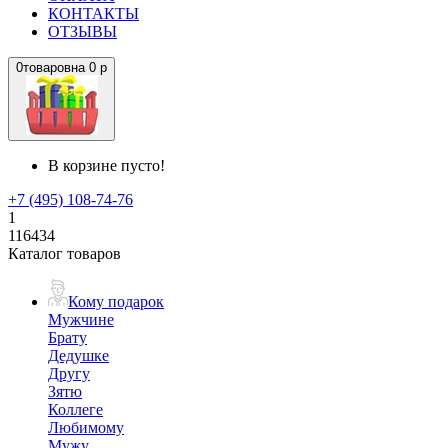
КОНТАКТЫ
ОТЗЫВЫ
0
товаров
на
0 р
В корзине пусто!
+7 (495) 108-74-76
1
116434
Каталог товаров
Кому подарок
Мужчине
Брату
Дедушке
Другу
Зятю
Коллеге
Любимому
Мужу