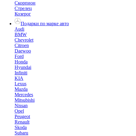
Скорпион
Стрелец
Козерог
Подарки по марке авто
Audi
BMW
Chevrolet
Citroen
Daewoo
Ford
Honda
Hyundai
Infiniti
KIA
Lexus
Mazda
Mercedes
Mitsubishi
Nissan
Opel
Peugeot
Renault
Skoda
Subaru