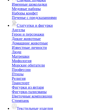
Именные шоколадки
Медовые наборы
Наборы конфет
Печенье с предсказаниями
Статуэтки и фигурки
Ангелы
Герои и персонажи
Дикие животные
Домашние животные
Известные личности
Люди
Матрешки
Мифология
Морские обитатели
Профессии
Птицы
Религия
Транспорт
Фигурки из янтаря
Фигурки-талисманы
Цветочные композиции
Стимпанк
Текстильные изделия