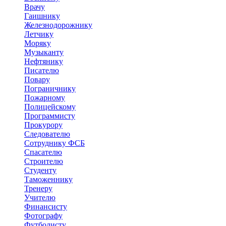
Врачу
Гаишнику
Железнодорожнику
Летчику
Моряку
Музыканту
Нефтянику
Писателю
Повару
Пограничнику
Пожарному
Полицейскому
Программисту
Прокурору
Следователю
Сотруднику ФСБ
Спасателю
Строителю
Студенту
Таможеннику
Тренеру
Учителю
Финансисту
Фотографу
Футболисту