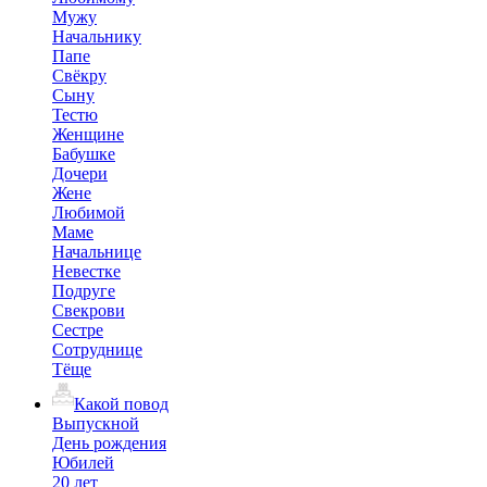
Мужу
Начальнику
Папе
Свёкру
Сыну
Тестю
Женщине
Бабушке
Дочери
Жене
Любимой
Маме
Начальнице
Невестке
Подруге
Свекрови
Сестре
Сотруднице
Тёще
Какой повод
Выпускной
День рождения
Юбилей
20 лет