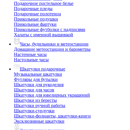
Подарочное постельное белье
Подарочные пледы
Подарочные полотенца
Прикольные подушки
Прикольные фартуки
Прикольные футболки с надписями
Халаты с именной вышивкой
Часы, будильники и метеостанции
Домашние метеостанции и барометры
Настенные часы
Настольные часы
Шкатулки подарочные
Музыкальные шкатулки
Футляры для бутылки
Шкатулки для рукоделия
Шкатулки для часов
Шкатулки для ювелирных украшений
Шкатулки из бересты
Шкатулки ручной работы
Шкатулки-сундучки
Шкатулки-фолианты, шкатулки-книги
Эксклюзивные шкатулки