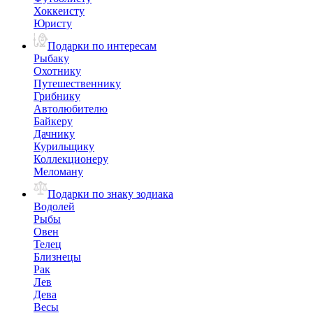
Хоккеисту
Юристу
Подарки по интересам
Рыбаку
Охотнику
Путешественнику
Грибнику
Автолюбителю
Байкеру
Дачнику
Курильщику
Коллекционеру
Меломану
Подарки по знаку зодиака
Водолей
Рыбы
Овен
Телец
Близнецы
Рак
Лев
Дева
Весы