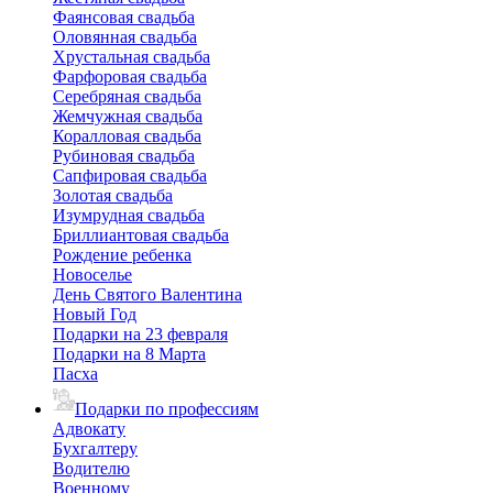
Фаянсовая свадьба
Оловянная свадьба
Хрустальная свадьба
Фарфоровая свадьба
Серебряная свадьба
Жемчужная свадьба
Коралловая свадьба
Рубиновая свадьба
Сапфировая свадьба
Золотая свадьба
Изумрудная свадьба
Бриллиантовая свадьба
Рождение ребенка
Новоселье
День Святого Валентина
Новый Год
Подарки на 23 февраля
Подарки на 8 Марта
Пасха
Подарки по профессиям
Адвокату
Бухгалтеру
Водителю
Военному