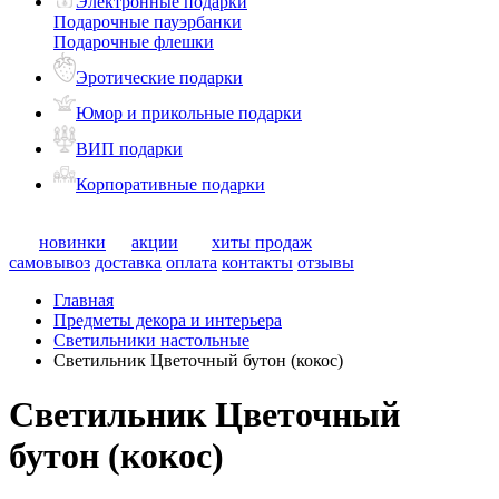
Электронные подарки
Подарочные пауэрбанки
Подарочные флешки
Эротические подарки
Юмор и прикольные подарки
ВИП подарки
Корпоративные подарки
новинки
акции
хиты продаж
самовывоз
доставка
оплата
контакты
отзывы
Главная
Предметы декора и интерьера
Светильники настольные
Светильник Цветочный бутон (кокос)
Светильник Цветочный
бутон (кокос)