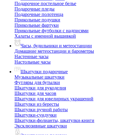
Подарочное постельное белье
Подарочные пледы
Подарочные полотенца
Прикольные подушки
Прикольные фартуки
Прикольные футболки с надписями
Халаты с именной вышивкой
Часы, будильники и метеостанции
Домашние метеостанции и барометры
Настенные часы
Настольные часы
Шкатулки подарочные
Музыкальные шкатулки
Футляры для бутылки
Шкатулки для рукоделия
Шкатулки для часов
Шкатулки для ювелирных украшений
Шкатулки из бересты
Шкатулки ручной работы
Шкатулки-сундучки
Шкатулки-фолианты, шкатулки-книги
Эксклюзивные шкатулки