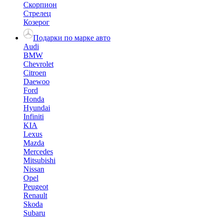
Скорпион
Стрелец
Козерог
Подарки по марке авто
Audi
BMW
Chevrolet
Citroen
Daewoo
Ford
Honda
Hyundai
Infiniti
KIA
Lexus
Mazda
Mercedes
Mitsubishi
Nissan
Opel
Peugeot
Renault
Skoda
Subaru