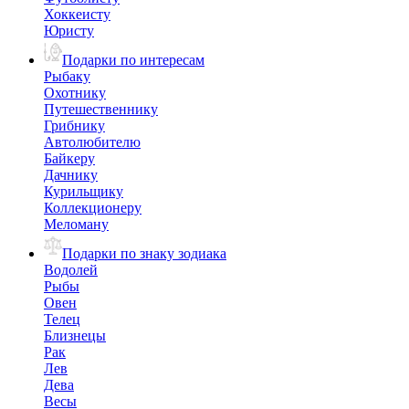
Хоккеисту
Юристу
Подарки по интересам
Рыбаку
Охотнику
Путешественнику
Грибнику
Автолюбителю
Байкеру
Дачнику
Курильщику
Коллекционеру
Меломану
Подарки по знаку зодиака
Водолей
Рыбы
Овен
Телец
Близнецы
Рак
Лев
Дева
Весы