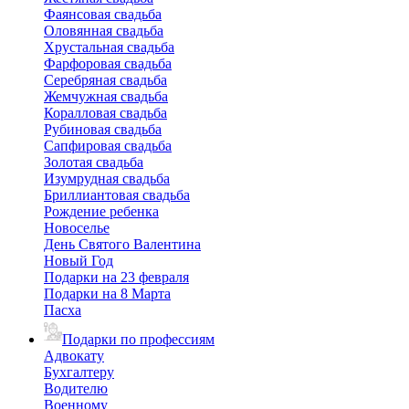
Фаянсовая свадьба
Оловянная свадьба
Хрустальная свадьба
Фарфоровая свадьба
Серебряная свадьба
Жемчужная свадьба
Коралловая свадьба
Рубиновая свадьба
Сапфировая свадьба
Золотая свадьба
Изумрудная свадьба
Бриллиантовая свадьба
Рождение ребенка
Новоселье
День Святого Валентина
Новый Год
Подарки на 23 февраля
Подарки на 8 Марта
Пасха
Подарки по профессиям
Адвокату
Бухгалтеру
Водителю
Военному