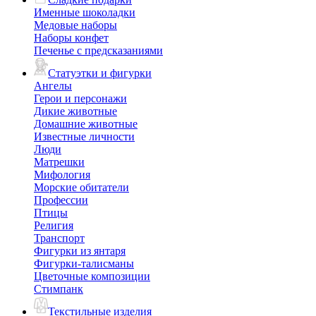
Именные шоколадки
Медовые наборы
Наборы конфет
Печенье с предсказаниями
Статуэтки и фигурки
Ангелы
Герои и персонажи
Дикие животные
Домашние животные
Известные личности
Люди
Матрешки
Мифология
Морские обитатели
Профессии
Птицы
Религия
Транспорт
Фигурки из янтаря
Фигурки-талисманы
Цветочные композиции
Стимпанк
Текстильные изделия