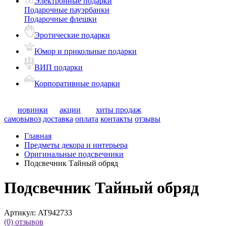
Электронные подарки
Подарочные пауэрбанки
Подарочные флешки
Эротические подарки
Юмор и прикольные подарки
ВИП подарки
Корпоративные подарки
новинки
акции
хиты продаж
самовывоз
доставка
оплата
контакты
отзывы
Главная
Предметы декора и интерьера
Оригинальные подсвечники
Подсвечник Тайный обряд
Подсвечник Тайный обряд
Артикул:
AT942733
(0)
отзывов