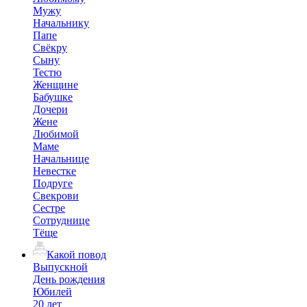
Мужу
Начальнику
Папе
Свёкру
Сыну
Тестю
Женщине
Бабушке
Дочери
Жене
Любимой
Маме
Начальнице
Невестке
Подруге
Свекрови
Сестре
Сотруднице
Тёще
Какой повод
Выпускной
День рождения
Юбилей
20 лет