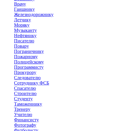
Врачу
Гаишнику
Железнодорожнику
Летчику
Моряку
Музыканту
Нефтянику
Писателю
Повару
Пограничнику
Пожарному
Полицейскому
Программисту
Прокурору
Следователю
Сотруднику ФСБ
Спасателю
Строителю
Студенту
Таможеннику
Тренеру
Учителю
Финансисту
Фотографу
Футболисту