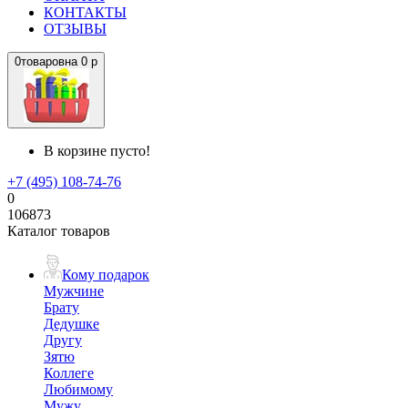
КОНТАКТЫ
ОТЗЫВЫ
0
товаров
на
0 р
В корзине пусто!
+7 (495) 108-74-76
0
106873
Каталог товаров
Кому подарок
Мужчине
Брату
Дедушке
Другу
Зятю
Коллеге
Любимому
Мужу