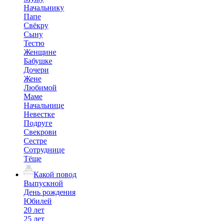
Начальнику
Папе
Свёкру
Сыну
Тестю
Женщине
Бабушке
Дочери
Жене
Любимой
Маме
Начальнице
Невестке
Подруге
Свекрови
Сестре
Сотруднице
Тёще
Какой повод
Выпускной
День рождения
Юбилей
20 лет
25 лет