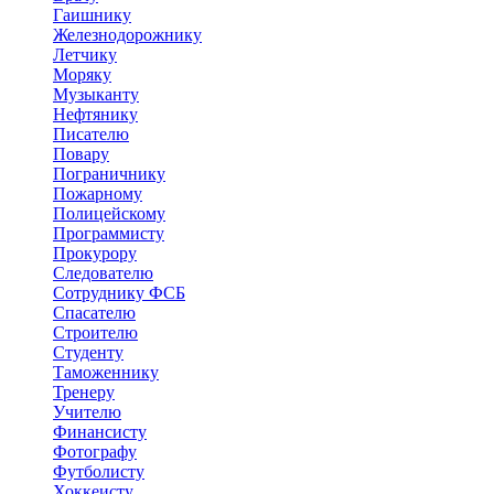
Гаишнику
Железнодорожнику
Летчику
Моряку
Музыканту
Нефтянику
Писателю
Повару
Пограничнику
Пожарному
Полицейскому
Программисту
Прокурору
Следователю
Сотруднику ФСБ
Спасателю
Строителю
Студенту
Таможеннику
Тренеру
Учителю
Финансисту
Фотографу
Футболисту
Хоккеисту