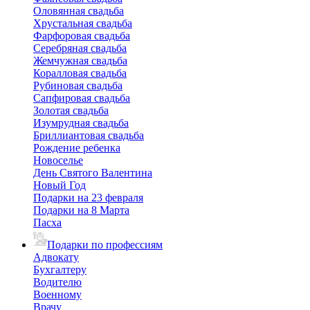
Оловянная свадьба
Хрустальная свадьба
Фарфоровая свадьба
Серебряная свадьба
Жемчужная свадьба
Коралловая свадьба
Рубиновая свадьба
Сапфировая свадьба
Золотая свадьба
Изумрудная свадьба
Бриллиантовая свадьба
Рождение ребенка
Новоселье
День Святого Валентина
Новый Год
Подарки на 23 февраля
Подарки на 8 Марта
Пасха
Подарки по профессиям
Адвокату
Бухгалтеру
Водителю
Военному
Врачу