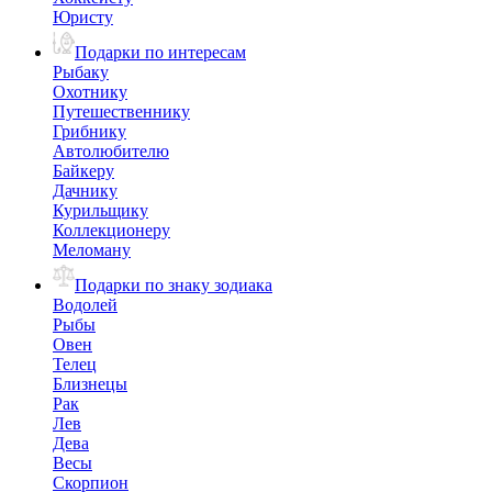
Юристу
Подарки по интересам
Рыбаку
Охотнику
Путешественнику
Грибнику
Автолюбителю
Байкеру
Дачнику
Курильщику
Коллекционеру
Меломану
Подарки по знаку зодиака
Водолей
Рыбы
Овен
Телец
Близнецы
Рак
Лев
Дева
Весы
Скорпион