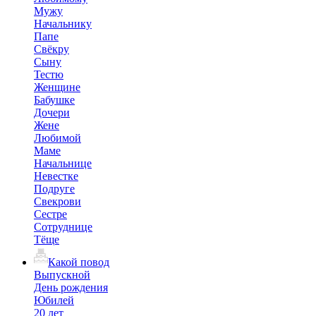
Мужу
Начальнику
Папе
Свёкру
Сыну
Тестю
Женщине
Бабушке
Дочери
Жене
Любимой
Маме
Начальнице
Невестке
Подруге
Свекрови
Сестре
Сотруднице
Тёще
Какой повод
Выпускной
День рождения
Юбилей
20 лет