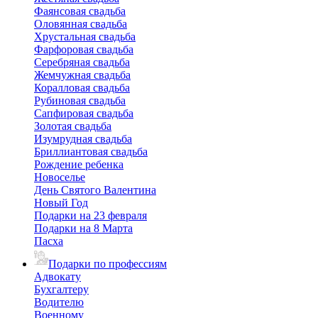
Фаянсовая свадьба
Оловянная свадьба
Хрустальная свадьба
Фарфоровая свадьба
Серебряная свадьба
Жемчужная свадьба
Коралловая свадьба
Рубиновая свадьба
Сапфировая свадьба
Золотая свадьба
Изумрудная свадьба
Бриллиантовая свадьба
Рождение ребенка
Новоселье
День Святого Валентина
Новый Год
Подарки на 23 февраля
Подарки на 8 Марта
Пасха
Подарки по профессиям
Адвокату
Бухгалтеру
Водителю
Военному