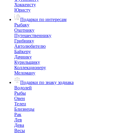
Хоккеисту
Юристу
Подарки по интересам
Рыбаку
Охотнику
Путешественнику
Грибнику
Автолюбителю
Байкеру
Дачнику
Курильщику
Коллекционеру
Меломану
Подарки по знаку зодиака
Водолей
Рыбы
Овен
Телец
Близнецы
Рак
Лев
Дева
Весы