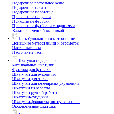
Подарочное постельное белье
Подарочные пледы
Подарочные полотенца
Прикольные подушки
Прикольные фартуки
Прикольные футболки с надписями
Халаты с именной вышивкой
Часы, будильники и метеостанции
Домашние метеостанции и барометры
Настенные часы
Настольные часы
Шкатулки подарочные
Музыкальные шкатулки
Футляры для бутылки
Шкатулки для рукоделия
Шкатулки для часов
Шкатулки для ювелирных украшений
Шкатулки из бересты
Шкатулки ручной работы
Шкатулки-сундучки
Шкатулки-фолианты, шкатулки-книги
Эксклюзивные шкатулки