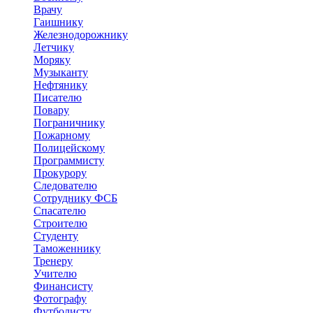
Врачу
Гаишнику
Железнодорожнику
Летчику
Моряку
Музыканту
Нефтянику
Писателю
Повару
Пограничнику
Пожарному
Полицейскому
Программисту
Прокурору
Следователю
Сотруднику ФСБ
Спасателю
Строителю
Студенту
Таможеннику
Тренеру
Учителю
Финансисту
Фотографу
Футболисту