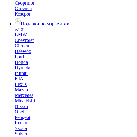
Скорпион
Стрелец
Козерог
Подарки по марке авто
Audi
BMW
Chevrolet
Citroen
Daewoo
Ford
Honda
Hyundai
Infiniti
KIA
Lexus
Mazda
Mercedes
Mitsubishi
Nissan
Opel
Peugeot
Renault
Skoda
Subaru