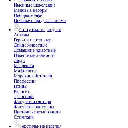
Именные шоколадки
Медовые наборы
Наборы конфет
Печенье с предсказаниями
Статуэтки и фигурки
Ангелы
Герои и персонажи
Дикие животные
Домашние животные
Известные личности
Люди
Матрешки
Мифология
Морские обитатели
Профессии
Птицы
Религия
Транспорт
Фигурки из янтаря
Фигурки-талисманы
Цветочные композиции
Стимпанк
Текстильные изделия