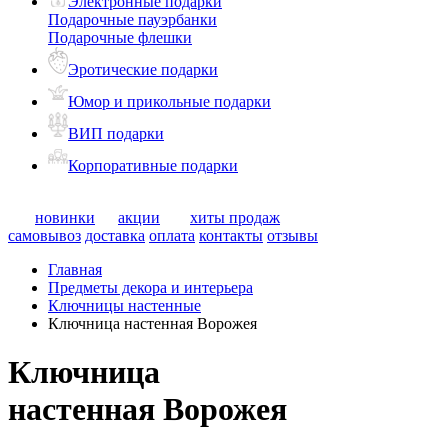
Электронные подарки
Подарочные пауэрбанки
Подарочные флешки
Эротические подарки
Юмор и прикольные подарки
ВИП подарки
Корпоративные подарки
новинки
акции
хиты продаж
самовывоз
доставка
оплата
контакты
отзывы
Главная
Предметы декора и интерьера
Ключницы настенные
Ключница настенная Ворожея
Ключница
настенная Ворожея