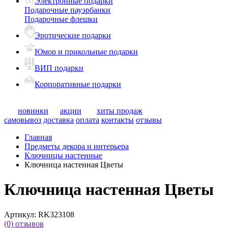
Электронные подарки
Подарочные пауэрбанки
Подарочные флешки
Эротические подарки
Юмор и прикольные подарки
ВИП подарки
Корпоративные подарки
новинки
акции
хиты продаж
самовывоз
доставка
оплата
контакты
отзывы
Главная
Предметы декора и интерьера
Ключницы настенные
Ключница настенная Цветы
Ключница настенная Цветы
Артикул:
RK323108
(0)
отзывов