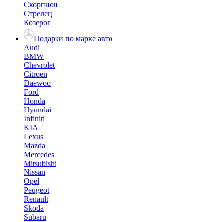
Скорпион
Стрелец
Козерог
Подарки по марке авто
Audi
BMW
Chevrolet
Citroen
Daewoo
Ford
Honda
Hyundai
Infiniti
KIA
Lexus
Mazda
Mercedes
Mitsubishi
Nissan
Opel
Peugeot
Renault
Skoda
Subaru