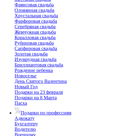
Фаянсовая свадьба
Оловянная свадьба
Хрустальная свадьба
Фарфоровая свадьба
Серебряная свадьба
Жемчужная свадьба
Коралловая свадьба
Рубиновая свадьба
Сапфировая свадьба
Золотая свадьба
Изумрудная свадьба
Бриллиантовая свадьба
Рождение ребенка
Новоселье
День Святого Валентина
Новый Год
Подарки на 23 февраля
Подарки на 8 Марта
Пасха
Подарки по профессиям
Адвокату
Бухгалтеру
Водителю
Военному