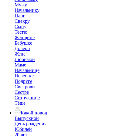
Мужу
Начальнику
Папе
Свёкру
Сыну
Тестю
Женщине
Бабушке
Дочери
Жене
Любимой
Маме
Начальнице
Невестке
Подруге
Свекрови
Сестре
Сотруднице
Тёще
Какой повод
Выпускной
День рождения
Юбилей
20 лет