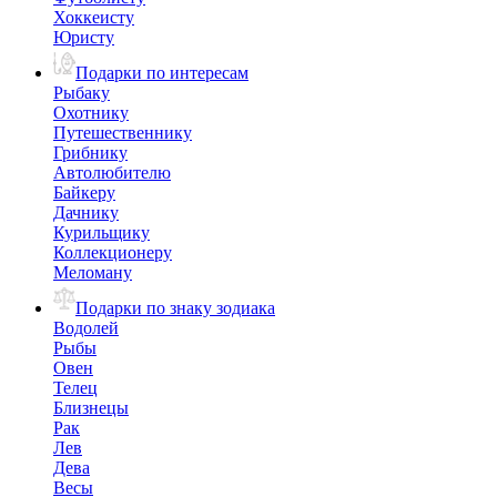
Хоккеисту
Юристу
Подарки по интересам
Рыбаку
Охотнику
Путешественнику
Грибнику
Автолюбителю
Байкеру
Дачнику
Курильщику
Коллекционеру
Меломану
Подарки по знаку зодиака
Водолей
Рыбы
Овен
Телец
Близнецы
Рак
Лев
Дева
Весы