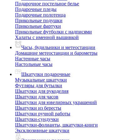
Подарочное постельное белье
Подарочные пледы
Подарочные полотенца
Прикольные подушки
Прикольные фартуки
Прикольные футболки с надписями
Халаты с именной вышивкой
Часы, будильники и метеостанции
Домашние метеостанции и барометры
Настенные часы
Настольные часы
Шкатулки подарочные
Музыкальные шкатулки
Футляры для бутылки
Шкатулки для рукоделия
Шкатулки для часов
Шкатулки для ювелирных украшений
Шкатулки из бересты
Шкатулки ручной работы
Шкатулки-сундучки
Шкатулки-фолианты, шкатулки-книги
Эксклюзивные шкатулки