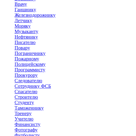
Врачу
Гаишнику
Железнодорожнику
Летчику
Моряку
Музыканту
Нефтянику
Писателю
Повару
Пограничнику
Пожарному
Полицейскому
Программисту
Прокурору
Следователю
Сотруднику ФСБ
Спасателю
Строителю
Студенту
Таможеннику
Тренеру
Учителю
Финансисту
Фотографу
Футболисту