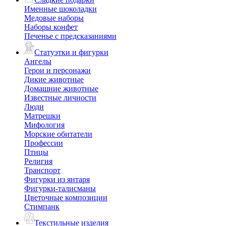
Именные шоколадки
Медовые наборы
Наборы конфет
Печенье с предсказаниями
Статуэтки и фигурки
Ангелы
Герои и персонажи
Дикие животные
Домашние животные
Известные личности
Люди
Матрешки
Мифология
Морские обитатели
Профессии
Птицы
Религия
Транспорт
Фигурки из янтаря
Фигурки-талисманы
Цветочные композиции
Стимпанк
Текстильные изделия