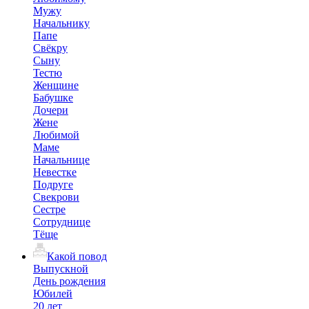
Мужу
Начальнику
Папе
Свёкру
Сыну
Тестю
Женщине
Бабушке
Дочери
Жене
Любимой
Маме
Начальнице
Невестке
Подруге
Свекрови
Сестре
Сотруднице
Тёще
Какой повод
Выпускной
День рождения
Юбилей
20 лет