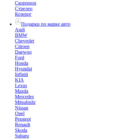
Скорпион
Стрелец
Козерог
Подарки по марке авто
Audi
BMW
Chevrolet
Citroen
Daewoo
Ford
Honda
Hyundai
Infiniti
KIA
Lexus
Mazda
Mercedes
Mitsubishi
Nissan
Opel
Peugeot
Renault
Skoda
Subaru