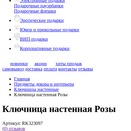
Электронные подарки
Подарочные пауэрбанки
Подарочные флешки
Эротические подарки
Юмор и прикольные подарки
ВИП подарки
Корпоративные подарки
новинки
акции
хиты продаж
самовывоз
доставка
оплата
контакты
отзывы
Главная
Предметы декора и интерьера
Ключницы настенные
Ключница настенная Розы
Ключница настенная Розы
Артикул:
RK323097
(0)
отзывов