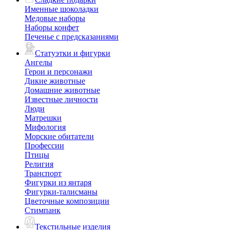
Именные шоколадки
Медовые наборы
Наборы конфет
Печенье с предсказаниями
Статуэтки и фигурки
Ангелы
Герои и персонажи
Дикие животные
Домашние животные
Известные личности
Люди
Матрешки
Мифология
Морские обитатели
Профессии
Птицы
Религия
Транспорт
Фигурки из янтаря
Фигурки-талисманы
Цветочные композиции
Стимпанк
Текстильные изделия