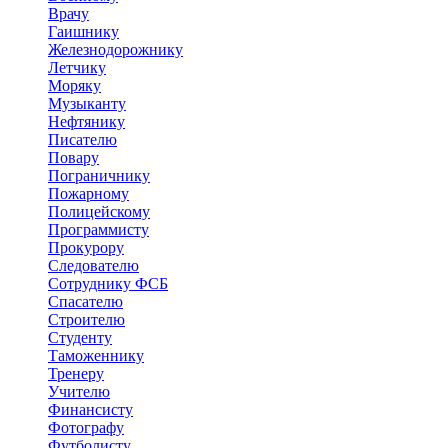
Врачу
Гаишнику
Железнодорожнику
Летчику
Моряку
Музыканту
Нефтянику
Писателю
Повару
Пограничнику
Пожарному
Полицейскому
Программисту
Прокурору
Следователю
Сотруднику ФСБ
Спасателю
Строителю
Студенту
Таможеннику
Тренеру
Учителю
Финансисту
Фотографу
Футболисту