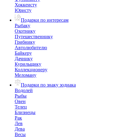
Хоккеисту
Юристу
Подарки по интересам
Рыбаку
Охотнику
Путешественнику
Грибнику
Автолюбителю
Байкеру
Дачнику
Курильщику
Коллекционеру
Меломану
Подарки по знаку зодиака
Водолей
Рыбы
Овен
Телец
Близнецы
Рак
Лев
Дева
Весы