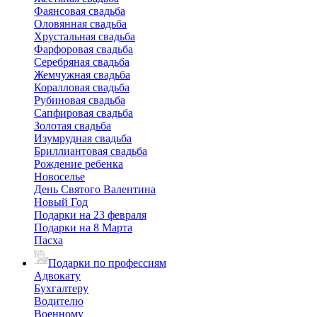
Фаянсовая свадьба
Оловянная свадьба
Хрустальная свадьба
Фарфоровая свадьба
Серебряная свадьба
Жемчужная свадьба
Коралловая свадьба
Рубиновая свадьба
Сапфировая свадьба
Золотая свадьба
Изумрудная свадьба
Бриллиантовая свадьба
Рождение ребенка
Новоселье
День Святого Валентина
Новый Год
Подарки на 23 февраля
Подарки на 8 Марта
Пасха
Подарки по профессиям
Адвокату
Бухгалтеру
Водителю
Военному