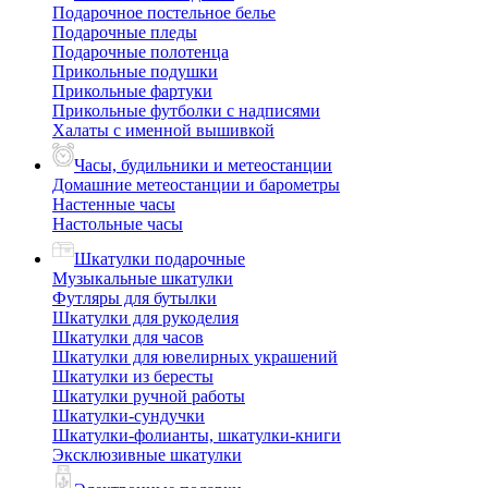
Подарочное постельное белье
Подарочные пледы
Подарочные полотенца
Прикольные подушки
Прикольные фартуки
Прикольные футболки с надписями
Халаты с именной вышивкой
Часы, будильники и метеостанции
Домашние метеостанции и барометры
Настенные часы
Настольные часы
Шкатулки подарочные
Музыкальные шкатулки
Футляры для бутылки
Шкатулки для рукоделия
Шкатулки для часов
Шкатулки для ювелирных украшений
Шкатулки из бересты
Шкатулки ручной работы
Шкатулки-сундучки
Шкатулки-фолианты, шкатулки-книги
Эксклюзивные шкатулки