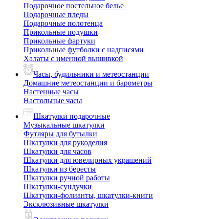
Подарочное постельное белье
Подарочные пледы
Подарочные полотенца
Прикольные подушки
Прикольные фартуки
Прикольные футболки с надписями
Халаты с именной вышивкой
Часы, будильники и метеостанции
Домашние метеостанции и барометры
Настенные часы
Настольные часы
Шкатулки подарочные
Музыкальные шкатулки
Футляры для бутылки
Шкатулки для рукоделия
Шкатулки для часов
Шкатулки для ювелирных украшений
Шкатулки из бересты
Шкатулки ручной работы
Шкатулки-сундучки
Шкатулки-фолианты, шкатулки-книги
Эксклюзивные шкатулки