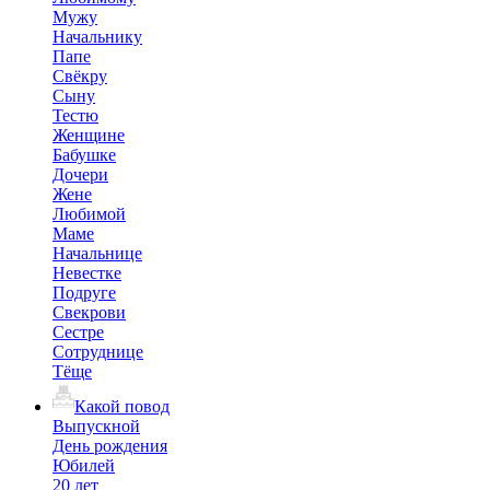
Мужу
Начальнику
Папе
Свёкру
Сыну
Тестю
Женщине
Бабушке
Дочери
Жене
Любимой
Маме
Начальнице
Невестке
Подруге
Свекрови
Сестре
Сотруднице
Тёще
Какой повод
Выпускной
День рождения
Юбилей
20 лет