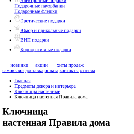
Электронные подарки
Подарочные пауэрбанки
Подарочные флешки
Эротические подарки
Юмор и прикольные подарки
ВИП подарки
Корпоративные подарки
новинки
акции
хиты продаж
самовывоз
доставка
оплата
контакты
отзывы
Главная
Предметы декора и интерьера
Ключницы настенные
Ключница настенная Правила дома
Ключница
настенная Правила дома