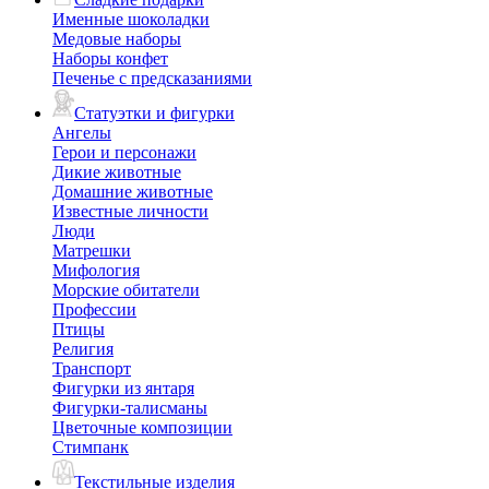
Именные шоколадки
Медовые наборы
Наборы конфет
Печенье с предсказаниями
Статуэтки и фигурки
Ангелы
Герои и персонажи
Дикие животные
Домашние животные
Известные личности
Люди
Матрешки
Мифология
Морские обитатели
Профессии
Птицы
Религия
Транспорт
Фигурки из янтаря
Фигурки-талисманы
Цветочные композиции
Стимпанк
Текстильные изделия