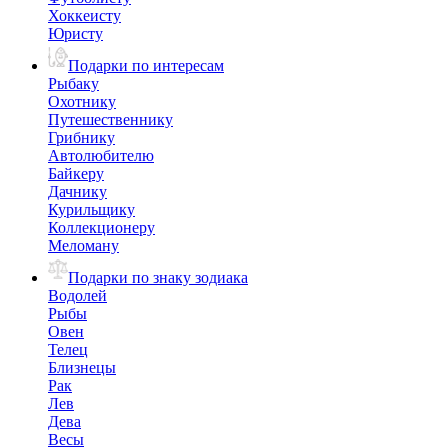
Хоккеисту
Юристу
Подарки по интересам
Рыбаку
Охотнику
Путешественнику
Грибнику
Автолюбителю
Байкеру
Дачнику
Курильщику
Коллекционеру
Меломану
Подарки по знаку зодиака
Водолей
Рыбы
Овен
Телец
Близнецы
Рак
Лев
Дева
Весы