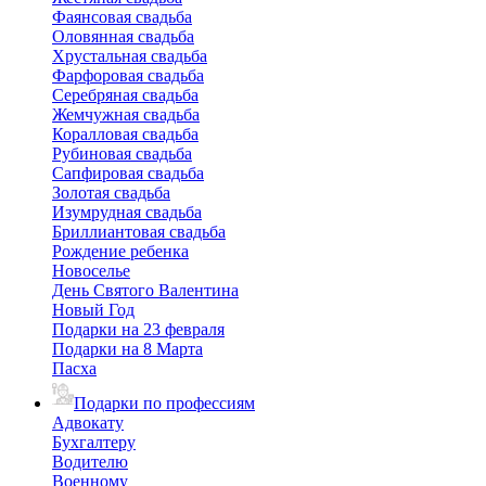
Фаянсовая свадьба
Оловянная свадьба
Хрустальная свадьба
Фарфоровая свадьба
Серебряная свадьба
Жемчужная свадьба
Коралловая свадьба
Рубиновая свадьба
Сапфировая свадьба
Золотая свадьба
Изумрудная свадьба
Бриллиантовая свадьба
Рождение ребенка
Новоселье
День Святого Валентина
Новый Год
Подарки на 23 февраля
Подарки на 8 Марта
Пасха
Подарки по профессиям
Адвокату
Бухгалтеру
Водителю
Военному