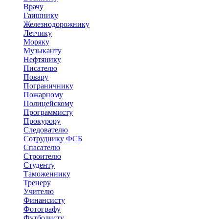
Врачу
Гаишнику
Железнодорожнику
Летчику
Моряку
Музыканту
Нефтянику
Писателю
Повару
Пограничнику
Пожарному
Полицейскому
Программисту
Прокурору
Следователю
Сотруднику ФСБ
Спасателю
Строителю
Студенту
Таможеннику
Тренеру
Учителю
Финансисту
Фотографу
Футболисту