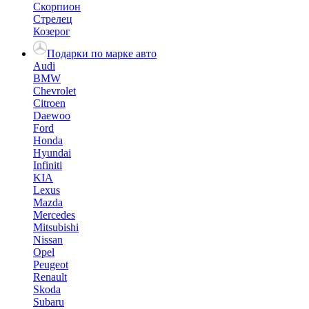
Скорпион
Стрелец
Козерог
Подарки по марке авто
Audi
BMW
Chevrolet
Citroen
Daewoo
Ford
Honda
Hyundai
Infiniti
KIA
Lexus
Mazda
Mercedes
Mitsubishi
Nissan
Opel
Peugeot
Renault
Skoda
Subaru