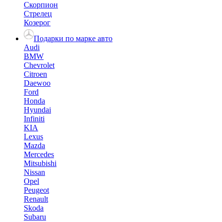
Скорпион
Стрелец
Козерог
Подарки по марке авто
Audi
BMW
Chevrolet
Citroen
Daewoo
Ford
Honda
Hyundai
Infiniti
KIA
Lexus
Mazda
Mercedes
Mitsubishi
Nissan
Opel
Peugeot
Renault
Skoda
Subaru