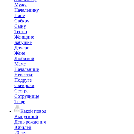
Мужу
Начальнику
Папе
Свёкру
Сыну
Тестю
Женщине
Бабушке
Дочери
Жене
Любимой
Маме
Начальнице
Невестке
Подруге
Свекрови
Сестре
Сотруднице
Тёще
Какой повод
Выпускной
День рождения
Юбилей
20 лет