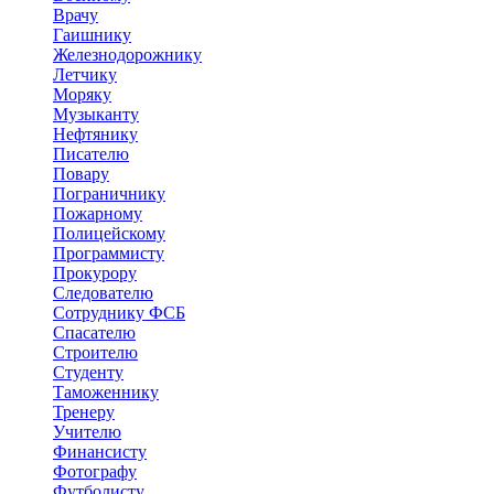
Врачу
Гаишнику
Железнодорожнику
Летчику
Моряку
Музыканту
Нефтянику
Писателю
Повару
Пограничнику
Пожарному
Полицейскому
Программисту
Прокурору
Следователю
Сотруднику ФСБ
Спасателю
Строителю
Студенту
Таможеннику
Тренеру
Учителю
Финансисту
Фотографу
Футболисту