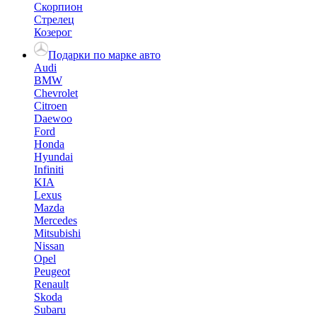
Скорпион
Стрелец
Козерог
Подарки по марке авто
Audi
BMW
Chevrolet
Citroen
Daewoo
Ford
Honda
Hyundai
Infiniti
KIA
Lexus
Mazda
Mercedes
Mitsubishi
Nissan
Opel
Peugeot
Renault
Skoda
Subaru