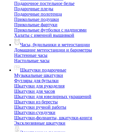
Подарочное постельное белье
Подарочные пледы
Подарочные полотенца
Прикольные подушки
Прикольные фартуки
Прикольные футболки с надписями
Халаты с именной вышивкой
Часы, будильники и метеостанции
Домашние метеостанции и барометры
Настенные часы
Настольные часы
Шкатулки подарочные
Музыкальные шкатулки
Футляры для бутылки
Шкатулки для рукоделия
Шкатулки для часов
Шкатулки для ювелирных украшений
Шкатулки из бересты
Шкатулки ручной работы
Шкатулки-сундучки
Шкатулки-фолианты, шкатулки-книги
Эксклюзивные шкатулки