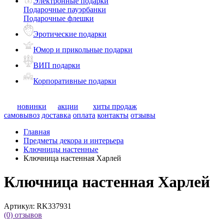
Электронные подарки
Подарочные пауэрбанки
Подарочные флешки
Эротические подарки
Юмор и прикольные подарки
ВИП подарки
Корпоративные подарки
новинки
акции
хиты продаж
самовывоз
доставка
оплата
контакты
отзывы
Главная
Предметы декора и интерьера
Ключницы настенные
Ключница настенная Харлей
Ключница настенная Харлей
Артикул:
RK337931
(0)
отзывов