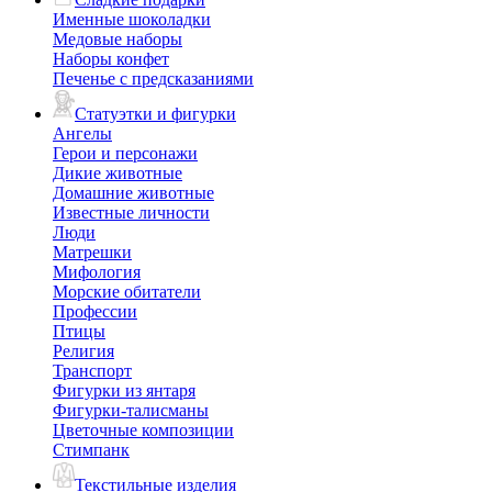
Именные шоколадки
Медовые наборы
Наборы конфет
Печенье с предсказаниями
Статуэтки и фигурки
Ангелы
Герои и персонажи
Дикие животные
Домашние животные
Известные личности
Люди
Матрешки
Мифология
Морские обитатели
Профессии
Птицы
Религия
Транспорт
Фигурки из янтаря
Фигурки-талисманы
Цветочные композиции
Стимпанк
Текстильные изделия