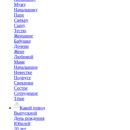
Мужу
Начальнику
Папе
Свёкру
Сыну
Тестю
Женщине
Бабушке
Дочери
Жене
Любимой
Маме
Начальнице
Невестке
Подруге
Свекрови
Сестре
Сотруднице
Тёще
Какой повод
Выпускной
День рождения
Юбилей
20 лет