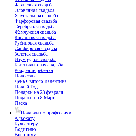
Фаянсовая свадьба
Оловянная свадьба
Хрустальная свадьба
Фарфоровая свадьба
Серебряная свадьба
Жемчужная свадьба
Коралловая свадьба
Рубиновая свадьба
Сапфировая свадьба
Золотая свадьба
Изумрудная свадьба
Бриллиантовая свадьба
Рождение ребенка
Новоселье
День Святого Валентина
Новый Год
Подарки на 23 февраля
Подарки на 8 Марта
Пасха
Подарки по профессиям
Адвокату
Бухгалтеру
Водителю
Военному