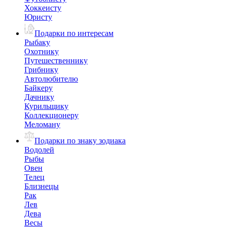
Хоккеисту
Юристу
Подарки по интересам
Рыбаку
Охотнику
Путешественнику
Грибнику
Автолюбителю
Байкеру
Дачнику
Курильщику
Коллекционеру
Меломану
Подарки по знаку зодиака
Водолей
Рыбы
Овен
Телец
Близнецы
Рак
Лев
Дева
Весы