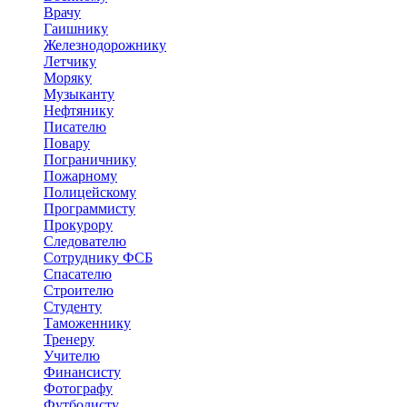
Врачу
Гаишнику
Железнодорожнику
Летчику
Моряку
Музыканту
Нефтянику
Писателю
Повару
Пограничнику
Пожарному
Полицейскому
Программисту
Прокурору
Следователю
Сотруднику ФСБ
Спасателю
Строителю
Студенту
Таможеннику
Тренеру
Учителю
Финансисту
Фотографу
Футболисту