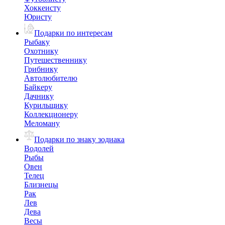
Хоккеисту
Юристу
Подарки по интересам
Рыбаку
Охотнику
Путешественнику
Грибнику
Автолюбителю
Байкеру
Дачнику
Курильщику
Коллекционеру
Меломану
Подарки по знаку зодиака
Водолей
Рыбы
Овен
Телец
Близнецы
Рак
Лев
Дева
Весы