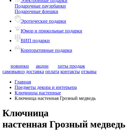
Электронные подарки
Подарочные пауэрбанки
Подарочные флешки
Эротические подарки
Юмор и прикольные подарки
ВИП подарки
Корпоративные подарки
новинки
акции
хиты продаж
самовывоз
доставка
оплата
контакты
отзывы
Главная
Предметы декора и интерьера
Ключницы настенные
Ключница настенная Грозный медведь
Ключница
настенная Грозный медведь