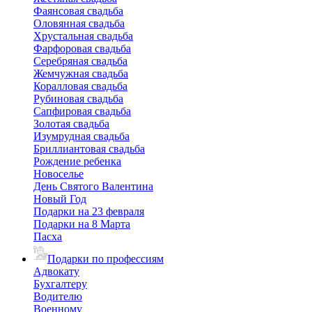
Фаянсовая свадьба
Оловянная свадьба
Хрустальная свадьба
Фарфоровая свадьба
Серебряная свадьба
Жемчужная свадьба
Коралловая свадьба
Рубиновая свадьба
Сапфировая свадьба
Золотая свадьба
Изумрудная свадьба
Бриллиантовая свадьба
Рождение ребенка
Новоселье
День Святого Валентина
Новый Год
Подарки на 23 февраля
Подарки на 8 Марта
Пасха
Подарки по профессиям
Адвокату
Бухгалтеру
Водителю
Военному