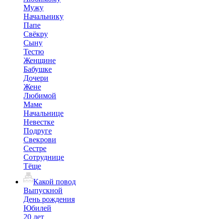
Мужу
Начальнику
Папе
Свёкру
Сыну
Тестю
Женщине
Бабушке
Дочери
Жене
Любимой
Маме
Начальнице
Невестке
Подруге
Свекрови
Сестре
Сотруднице
Тёще
Какой повод
Выпускной
День рождения
Юбилей
20 лет