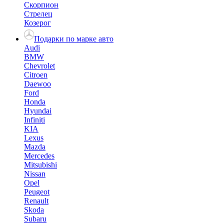
Скорпион
Стрелец
Козерог
Подарки по марке авто
Audi
BMW
Chevrolet
Citroen
Daewoo
Ford
Honda
Hyundai
Infiniti
KIA
Lexus
Mazda
Mercedes
Mitsubishi
Nissan
Opel
Peugeot
Renault
Skoda
Subaru