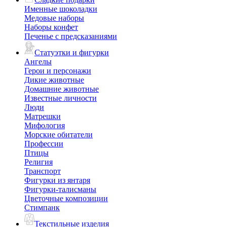
Именные шоколадки
Медовые наборы
Наборы конфет
Печенье с предсказаниями
Статуэтки и фигурки
Ангелы
Герои и персонажи
Дикие животные
Домашние животные
Известные личности
Люди
Матрешки
Мифология
Морские обитатели
Профессии
Птицы
Религия
Транспорт
Фигурки из янтаря
Фигурки-талисманы
Цветочные композиции
Стимпанк
Текстильные изделия