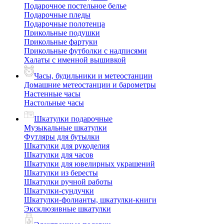
Подарочное постельное белье
Подарочные пледы
Подарочные полотенца
Прикольные подушки
Прикольные фартуки
Прикольные футболки с надписями
Халаты с именной вышивкой
Часы, будильники и метеостанции
Домашние метеостанции и барометры
Настенные часы
Настольные часы
Шкатулки подарочные
Музыкальные шкатулки
Футляры для бутылки
Шкатулки для рукоделия
Шкатулки для часов
Шкатулки для ювелирных украшений
Шкатулки из бересты
Шкатулки ручной работы
Шкатулки-сундучки
Шкатулки-фолианты, шкатулки-книги
Эксклюзивные шкатулки