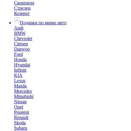
Скорпион
Стрелец
Козерог
Подарки по марке авто
Audi
BMW
Chevrolet
Citroen
Daewoo
Ford
Honda
Hyundai
Infiniti
KIA
Lexus
Mazda
Mercedes
Mitsubishi
Nissan
Opel
Peugeot
Renault
Skoda
Subaru