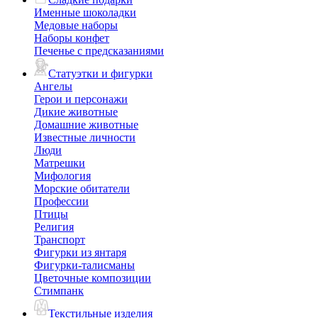
Именные шоколадки
Медовые наборы
Наборы конфет
Печенье с предсказаниями
Статуэтки и фигурки
Ангелы
Герои и персонажи
Дикие животные
Домашние животные
Известные личности
Люди
Матрешки
Мифология
Морские обитатели
Профессии
Птицы
Религия
Транспорт
Фигурки из янтаря
Фигурки-талисманы
Цветочные композиции
Стимпанк
Текстильные изделия