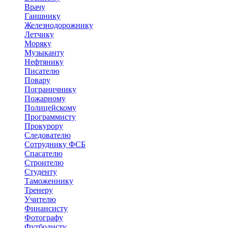
Врачу
Гаишнику
Железнодорожнику
Летчику
Моряку
Музыканту
Нефтянику
Писателю
Повару
Пограничнику
Пожарному
Полицейскому
Программисту
Прокурору
Следователю
Сотруднику ФСБ
Спасателю
Строителю
Студенту
Таможеннику
Тренеру
Учителю
Финансисту
Фотографу
Футболисту