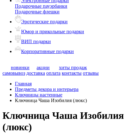
Электронные подарки
Подарочные пауэрбанки
Подарочные флешки
Эротические подарки
Юмор и прикольные подарки
ВИП подарки
Корпоративные подарки
новинки
акции
хиты продаж
самовывоз
доставка
оплата
контакты
отзывы
Главная
Предметы декора и интерьера
Ключницы настенные
Ключница Чаша Изобилия (люкс)
Ключница Чаша Изобилия
(люкс)