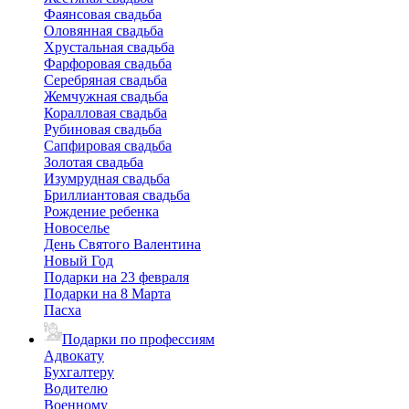
Фаянсовая свадьба
Оловянная свадьба
Хрустальная свадьба
Фарфоровая свадьба
Серебряная свадьба
Жемчужная свадьба
Коралловая свадьба
Рубиновая свадьба
Сапфировая свадьба
Золотая свадьба
Изумрудная свадьба
Бриллиантовая свадьба
Рождение ребенка
Новоселье
День Святого Валентина
Новый Год
Подарки на 23 февраля
Подарки на 8 Марта
Пасха
Подарки по профессиям
Адвокату
Бухгалтеру
Водителю
Военному