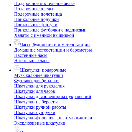
Подарочное постельное белье
Подарочные пледы
Подарочные полотенца
Прикольные подушки
Прикольные фартуки
Прикольные футболки с надписями
Халаты с именной вышивкой
Часы, будильники и метеостанции
Домашние метеостанции и барометры
Настенные часы
Настольные часы
Шкатулки подарочные
Музыкальные шкатулки
Футляры для бутылки
Шкатулки для рукоделия
Шкатулки для часов
Шкатулки для ювелирных украшений
Шкатулки из бересты
Шкатулки ручной работы
Шкатулки-сундучки
Шкатулки-фолианты, шкатулки-книги
Эксклюзивные шкатулки