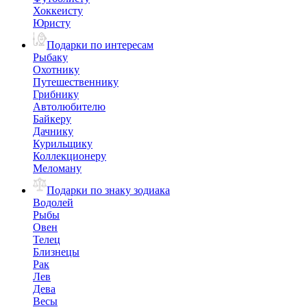
Хоккеисту
Юристу
Подарки по интересам
Рыбаку
Охотнику
Путешественнику
Грибнику
Автолюбителю
Байкеру
Дачнику
Курильщику
Коллекционеру
Меломану
Подарки по знаку зодиака
Водолей
Рыбы
Овен
Телец
Близнецы
Рак
Лев
Дева
Весы