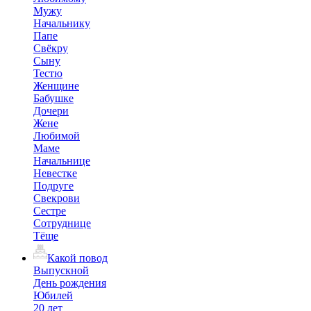
Мужу
Начальнику
Папе
Свёкру
Сыну
Тестю
Женщине
Бабушке
Дочери
Жене
Любимой
Маме
Начальнице
Невестке
Подруге
Свекрови
Сестре
Сотруднице
Тёще
Какой повод
Выпускной
День рождения
Юбилей
20 лет