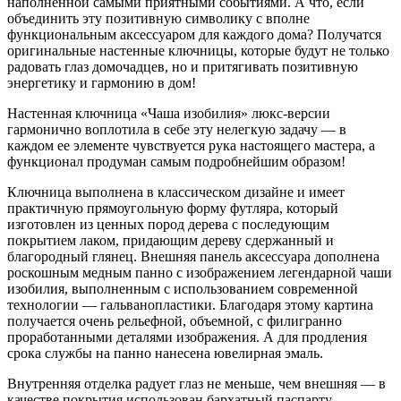
наполненной самыми приятными событиями. А что, если
объединить эту позитивную символику с вполне
функциональным аксессуаром для каждого дома? Получатся
оригинальные настенные ключницы, которые будут не только
радовать глаз домочадцев, но и притягивать позитивную
энергетику и гармонию в дом!
Настенная ключница «Чаша изобилия» люкс-версии
гармонично воплотила в себе эту нелегкую задачу — в
каждом ее элементе чувствуется рука настоящего мастера, а
функционал продуман самым подробнейшим образом!
Ключница выполнена в классическом дизайне и имеет
практичную прямоугольную форму футляра, который
изготовлен из ценных пород дерева с последующим
покрытием лаком, придающим дереву сдержанный и
благородный глянец. Внешняя панель аксессуара дополнена
роскошным медным панно с изображением легендарной чаши
изобилия, выполненным с использованием современной
технологии — гальванопластики. Благодаря этому картина
получается очень рельефной, объемной, с филигранно
проработанными деталями изображения. А для продления
срока службы на панно нанесена ювелирная эмаль.
Внутренняя отделка радует глаз не меньше, чем внешняя — в
качестве покрытия использован бархатный паспарту,