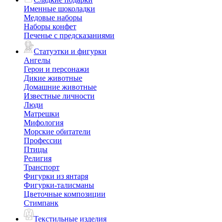
Именные шоколадки
Медовые наборы
Наборы конфет
Печенье с предсказаниями
Статуэтки и фигурки
Ангелы
Герои и персонажи
Дикие животные
Домашние животные
Известные личности
Люди
Матрешки
Мифология
Морские обитатели
Профессии
Птицы
Религия
Транспорт
Фигурки из янтаря
Фигурки-талисманы
Цветочные композиции
Стимпанк
Текстильные изделия