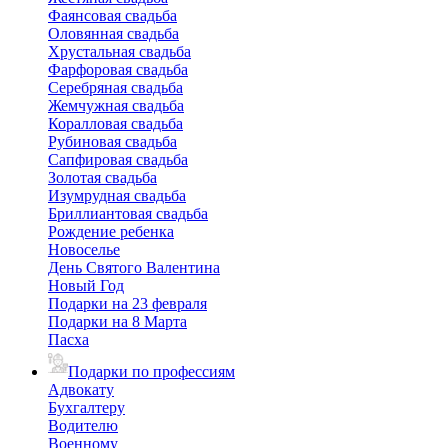
Фаянсовая свадьба
Оловянная свадьба
Хрустальная свадьба
Фарфоровая свадьба
Серебряная свадьба
Жемчужная свадьба
Коралловая свадьба
Рубиновая свадьба
Сапфировая свадьба
Золотая свадьба
Изумрудная свадьба
Бриллиантовая свадьба
Рождение ребенка
Новоселье
День Святого Валентина
Новый Год
Подарки на 23 февраля
Подарки на 8 Марта
Пасха
Подарки по профессиям
Адвокату
Бухгалтеру
Водителю
Военному