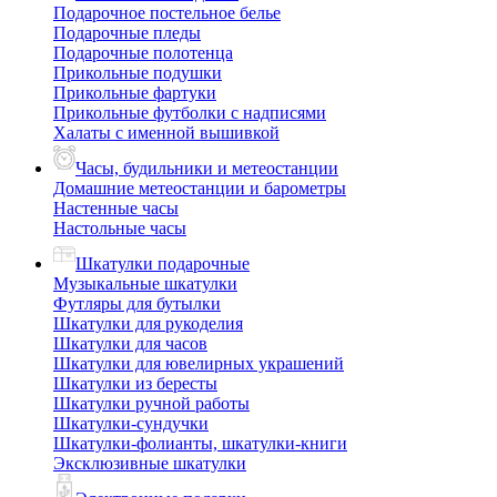
Подарочное постельное белье
Подарочные пледы
Подарочные полотенца
Прикольные подушки
Прикольные фартуки
Прикольные футболки с надписями
Халаты с именной вышивкой
Часы, будильники и метеостанции
Домашние метеостанции и барометры
Настенные часы
Настольные часы
Шкатулки подарочные
Музыкальные шкатулки
Футляры для бутылки
Шкатулки для рукоделия
Шкатулки для часов
Шкатулки для ювелирных украшений
Шкатулки из бересты
Шкатулки ручной работы
Шкатулки-сундучки
Шкатулки-фолианты, шкатулки-книги
Эксклюзивные шкатулки