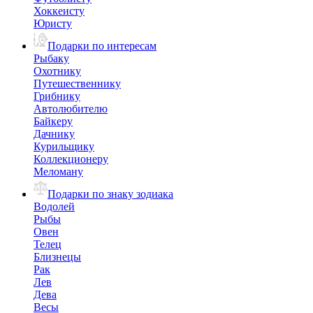
Хоккеисту
Юристу
Подарки по интересам
Рыбаку
Охотнику
Путешественнику
Грибнику
Автолюбителю
Байкеру
Дачнику
Курильщику
Коллекционеру
Меломану
Подарки по знаку зодиака
Водолей
Рыбы
Овен
Телец
Близнецы
Рак
Лев
Дева
Весы