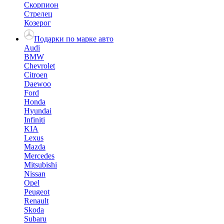
Скорпион
Стрелец
Козерог
Подарки по марке авто
Audi
BMW
Chevrolet
Citroen
Daewoo
Ford
Honda
Hyundai
Infiniti
KIA
Lexus
Mazda
Mercedes
Mitsubishi
Nissan
Opel
Peugeot
Renault
Skoda
Subaru