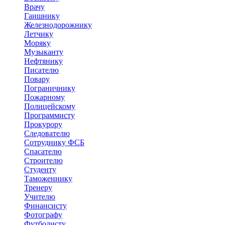
Врачу
Гаишнику
Железнодорожнику
Летчику
Моряку
Музыканту
Нефтянику
Писателю
Повару
Пограничнику
Пожарному
Полицейскому
Программисту
Прокурору
Следователю
Сотруднику ФСБ
Спасателю
Строителю
Студенту
Таможеннику
Тренеру
Учителю
Финансисту
Фотографу
Футболисту