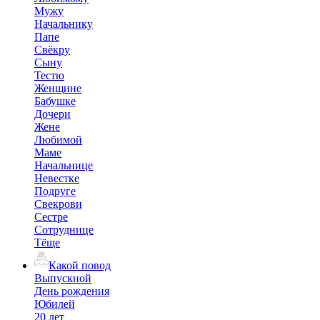
Мужу
Начальнику
Папе
Свёкру
Сыну
Тестю
Женщине
Бабушке
Дочери
Жене
Любимой
Маме
Начальнице
Невестке
Подруге
Свекрови
Сестре
Сотруднице
Тёще
Какой повод
Выпускной
День рождения
Юбилей
20 лет