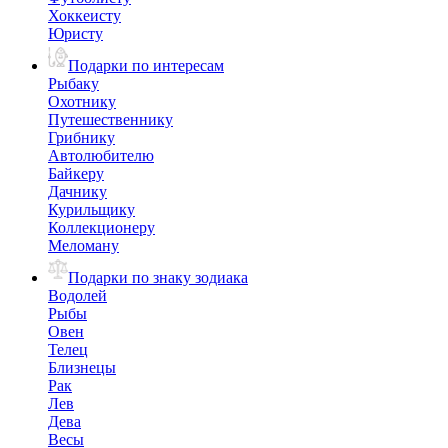
Хоккеисту
Юристу
Подарки по интересам
Рыбаку
Охотнику
Путешественнику
Грибнику
Автолюбителю
Байкеру
Дачнику
Курильщику
Коллекционеру
Меломану
Подарки по знаку зодиака
Водолей
Рыбы
Овен
Телец
Близнецы
Рак
Лев
Дева
Весы