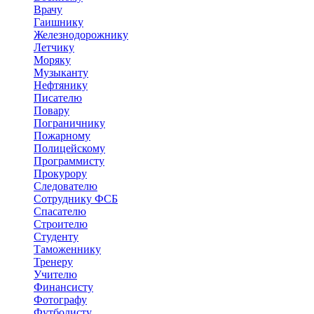
Врачу
Гаишнику
Железнодорожнику
Летчику
Моряку
Музыканту
Нефтянику
Писателю
Повару
Пограничнику
Пожарному
Полицейскому
Программисту
Прокурору
Следователю
Сотруднику ФСБ
Спасателю
Строителю
Студенту
Таможеннику
Тренеру
Учителю
Финансисту
Фотографу
Футболисту