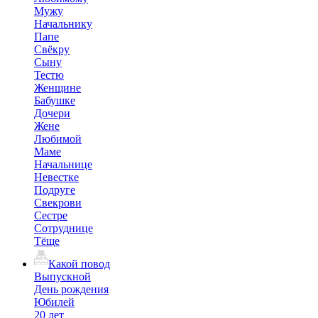
Мужу
Начальнику
Папе
Свёкру
Сыну
Тестю
Женщине
Бабушке
Дочери
Жене
Любимой
Маме
Начальнице
Невестке
Подруге
Свекрови
Сестре
Сотруднице
Тёще
Какой повод
Выпускной
День рождения
Юбилей
20 лет