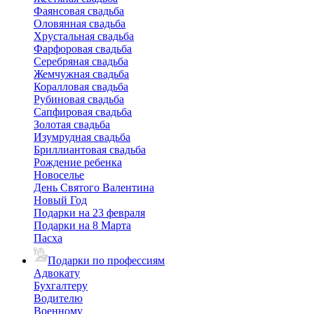
Фаянсовая свадьба
Оловянная свадьба
Хрустальная свадьба
Фарфоровая свадьба
Серебряная свадьба
Жемчужная свадьба
Коралловая свадьба
Рубиновая свадьба
Сапфировая свадьба
Золотая свадьба
Изумрудная свадьба
Бриллиантовая свадьба
Рождение ребенка
Новоселье
День Святого Валентина
Новый Год
Подарки на 23 февраля
Подарки на 8 Марта
Пасха
Подарки по профессиям
Адвокату
Бухгалтеру
Водителю
Военному