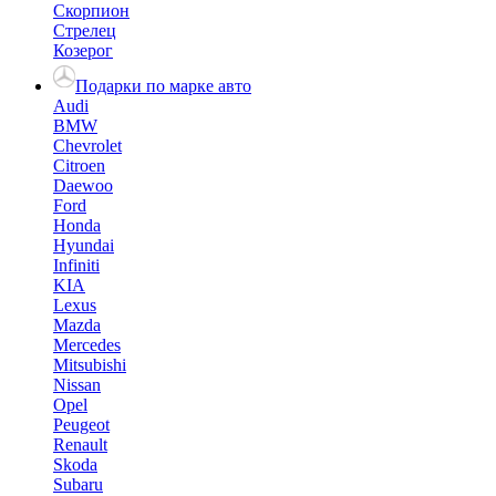
Скорпион
Стрелец
Козерог
Подарки по марке авто
Audi
BMW
Chevrolet
Citroen
Daewoo
Ford
Honda
Hyundai
Infiniti
KIA
Lexus
Mazda
Mercedes
Mitsubishi
Nissan
Opel
Peugeot
Renault
Skoda
Subaru