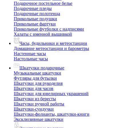
Подарочное постельное белье
Подарочные пледы
Подарочные полотенца
Прикольные подушки
Прикольные фартуки
Прикольные футболки с надписями
Халаты с именной вышивкой
Часы, будильники и метеостанции
Домашние метеостанции и барометры
Настенные часы
Настольные часы
Шкатулки подарочные
Музыкальные шкатулки
Футляры для бутылки
Шкатулки для рукоделия
Шкатулки для часов
Шкатулки для ювелирных украшений
Шкатулки из бересты
Шкатулки ручной работы
Шкатулки-сундучки
Шкатулки-фолианты, шкатулки-книги
Эксклюзивные шкатулки