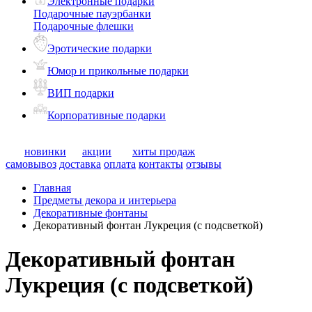
Электронные подарки
Подарочные пауэрбанки
Подарочные флешки
Эротические подарки
Юмор и прикольные подарки
ВИП подарки
Корпоративные подарки
новинки
акции
хиты продаж
самовывоз
доставка
оплата
контакты
отзывы
Главная
Предметы декора и интерьера
Декоративные фонтаны
Декоративный фонтан Лукреция (с подсветкой)
Декоративный фонтан
Лукреция (с подсветкой)