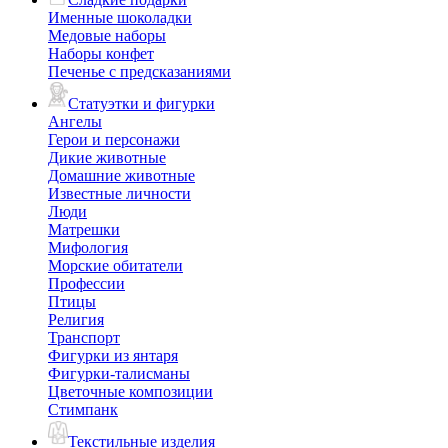
Именные шоколадки
Медовые наборы
Наборы конфет
Печенье с предсказаниями
Статуэтки и фигурки
Ангелы
Герои и персонажи
Дикие животные
Домашние животные
Известные личности
Люди
Матрешки
Мифология
Морские обитатели
Профессии
Птицы
Религия
Транспорт
Фигурки из янтаря
Фигурки-талисманы
Цветочные композиции
Стимпанк
Текстильные изделия