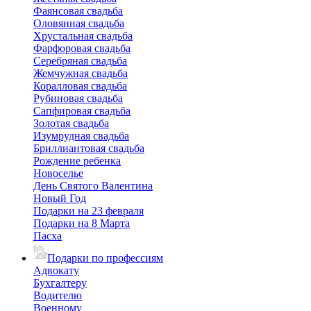
Фаянсовая свадьба
Оловянная свадьба
Хрустальная свадьба
Фарфоровая свадьба
Серебряная свадьба
Жемчужная свадьба
Коралловая свадьба
Рубиновая свадьба
Сапфировая свадьба
Золотая свадьба
Изумрудная свадьба
Бриллиантовая свадьба
Рождение ребенка
Новоселье
День Святого Валентина
Новый Год
Подарки на 23 февраля
Подарки на 8 Марта
Пасха
Подарки по профессиям
Адвокату
Бухгалтеру
Водителю
Военному