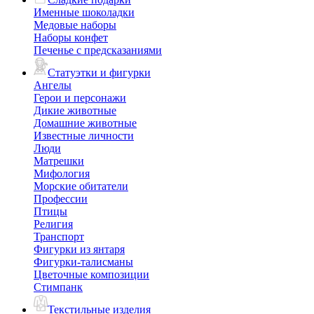
Именные шоколадки
Медовые наборы
Наборы конфет
Печенье с предсказаниями
Статуэтки и фигурки
Ангелы
Герои и персонажи
Дикие животные
Домашние животные
Известные личности
Люди
Матрешки
Мифология
Морские обитатели
Профессии
Птицы
Религия
Транспорт
Фигурки из янтаря
Фигурки-талисманы
Цветочные композиции
Стимпанк
Текстильные изделия