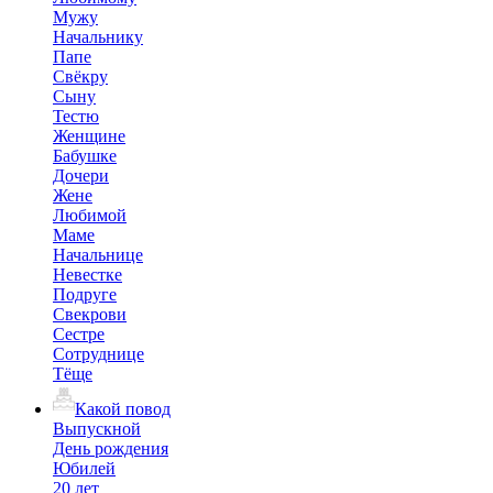
Мужу
Начальнику
Папе
Свёкру
Сыну
Тестю
Женщине
Бабушке
Дочери
Жене
Любимой
Маме
Начальнице
Невестке
Подруге
Свекрови
Сестре
Сотруднице
Тёще
Какой повод
Выпускной
День рождения
Юбилей
20 лет