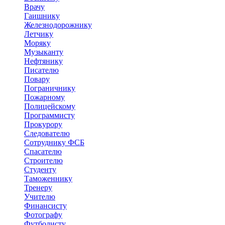
Врачу
Гаишнику
Железнодорожнику
Летчику
Моряку
Музыканту
Нефтянику
Писателю
Повару
Пограничнику
Пожарному
Полицейскому
Программисту
Прокурору
Следователю
Сотруднику ФСБ
Спасателю
Строителю
Студенту
Таможеннику
Тренеру
Учителю
Финансисту
Фотографу
Футболисту