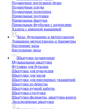
Подарочное постельное белье
Подарочные пледы
Подарочные полотенца
Прикольные подушки
Прикольные фартуки
Прикольные футболки с надписями
Халаты с именной вышивкой
Часы, будильники и метеостанции
Домашние метеостанции и барометры
Настенные часы
Настольные часы
Шкатулки подарочные
Музыкальные шкатулки
Футляры для бутылки
Шкатулки для рукоделия
Шкатулки для часов
Шкатулки для ювелирных украшений
Шкатулки из бересты
Шкатулки ручной работы
Шкатулки-сундучки
Шкатулки-фолианты, шкатулки-книги
Эксклюзивные шкатулки