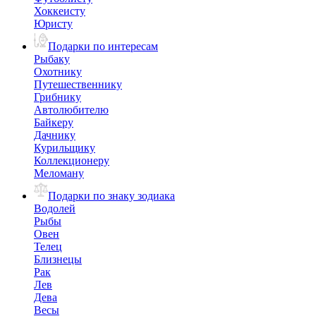
Хоккеисту
Юристу
Подарки по интересам
Рыбаку
Охотнику
Путешественнику
Грибнику
Автолюбителю
Байкеру
Дачнику
Курильщику
Коллекционеру
Меломану
Подарки по знаку зодиака
Водолей
Рыбы
Овен
Телец
Близнецы
Рак
Лев
Дева
Весы