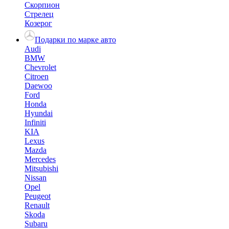
Скорпион
Стрелец
Козерог
Подарки по марке авто
Audi
BMW
Chevrolet
Citroen
Daewoo
Ford
Honda
Hyundai
Infiniti
KIA
Lexus
Mazda
Mercedes
Mitsubishi
Nissan
Opel
Peugeot
Renault
Skoda
Subaru