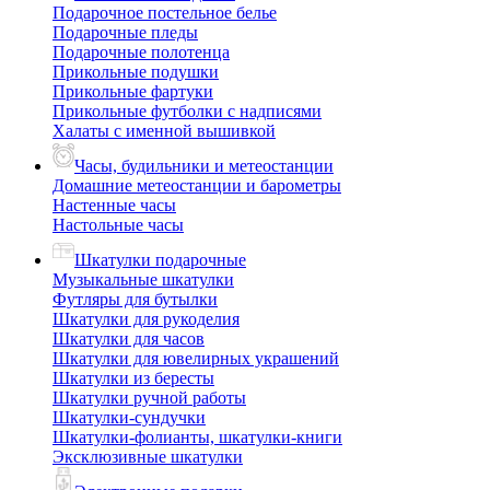
Подарочное постельное белье
Подарочные пледы
Подарочные полотенца
Прикольные подушки
Прикольные фартуки
Прикольные футболки с надписями
Халаты с именной вышивкой
Часы, будильники и метеостанции
Домашние метеостанции и барометры
Настенные часы
Настольные часы
Шкатулки подарочные
Музыкальные шкатулки
Футляры для бутылки
Шкатулки для рукоделия
Шкатулки для часов
Шкатулки для ювелирных украшений
Шкатулки из бересты
Шкатулки ручной работы
Шкатулки-сундучки
Шкатулки-фолианты, шкатулки-книги
Эксклюзивные шкатулки