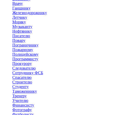
Врачу
Гаишнику
Железнодорожнику
Летчику
Моряку
Музыканту
Нефтянику
Писателю
Повару
Пограничнику
Пожарному
Полицейскому
Программисту
Прокурору
Следователю
Сотруднику ФСБ
Спасателю
Строителю
Студенту
Таможеннику
Тренеру
Учителю
Финансисту
Фотографу
Футболисту