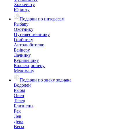
Хоккеисту
Юристу
Подарки по интересам
Рыбаку
Охотнику
Путешественнику
Грибнику
Автолюбителю
Байкеру
Дачнику
Курильщику
Коллекционеру
Меломану
Подарки по знаку зодиака
Водолей
Рыбы
Овен
Телец
Близнецы
Рак
Лев
Дева
Весы