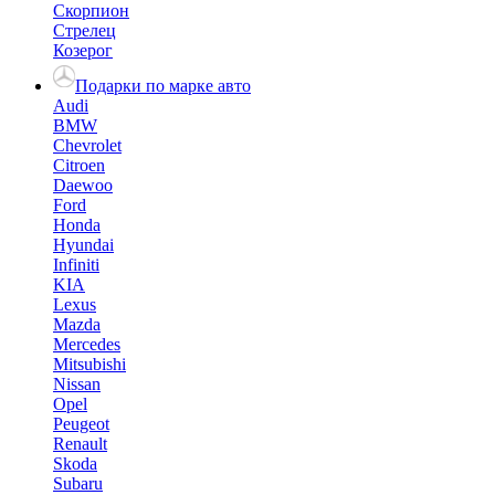
Скорпион
Стрелец
Козерог
Подарки по марке авто
Audi
BMW
Chevrolet
Citroen
Daewoo
Ford
Honda
Hyundai
Infiniti
KIA
Lexus
Mazda
Mercedes
Mitsubishi
Nissan
Opel
Peugeot
Renault
Skoda
Subaru