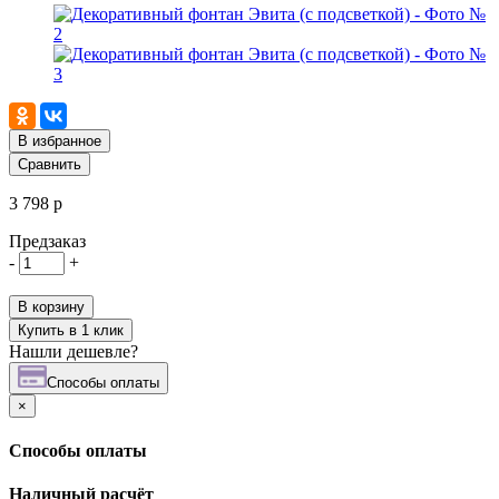
В избранное
Сравнить
3 798 р
Предзаказ
-
+
В корзину
Купить в 1 клик
Нашли дешевле?
Cпособы оплаты
×
Cпособы оплаты
Наличный расчёт