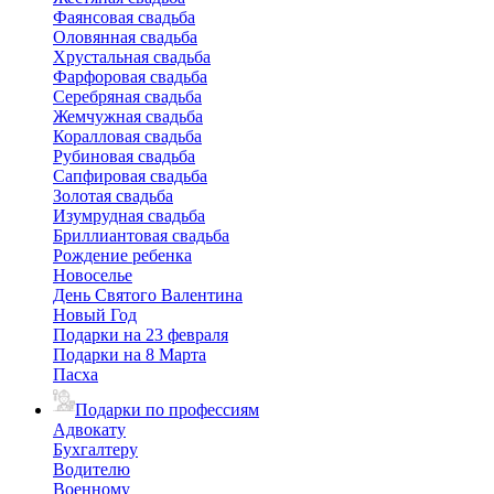
Фаянсовая свадьба
Оловянная свадьба
Хрустальная свадьба
Фарфоровая свадьба
Серебряная свадьба
Жемчужная свадьба
Коралловая свадьба
Рубиновая свадьба
Сапфировая свадьба
Золотая свадьба
Изумрудная свадьба
Бриллиантовая свадьба
Рождение ребенка
Новоселье
День Святого Валентина
Новый Год
Подарки на 23 февраля
Подарки на 8 Марта
Пасха
Подарки по профессиям
Адвокату
Бухгалтеру
Водителю
Военному