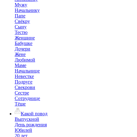
Мужу
Начальнику
Папе
Свёкру
Сыну
Тестю
Женщине
Бабушке
Дочери
Жене
Любимой
Маме
Начальнице
Невестке
Подруге
Свекрови
Сестре
Сотруднице
Тёще
Какой повод
Выпускной
День рождения
Юбилей
20 лет