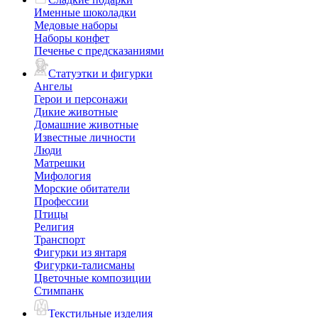
Именные шоколадки
Медовые наборы
Наборы конфет
Печенье с предсказаниями
Статуэтки и фигурки
Ангелы
Герои и персонажи
Дикие животные
Домашние животные
Известные личности
Люди
Матрешки
Мифология
Морские обитатели
Профессии
Птицы
Религия
Транспорт
Фигурки из янтаря
Фигурки-талисманы
Цветочные композиции
Стимпанк
Текстильные изделия