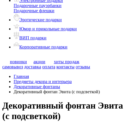
Электронные подарки
Подарочные пауэрбанки
Подарочные флешки
Эротические подарки
Юмор и прикольные подарки
ВИП подарки
Корпоративные подарки
новинки
акции
хиты продаж
самовывоз
доставка
оплата
контакты
отзывы
Главная
Предметы декора и интерьера
Декоративные фонтаны
Декоративный фонтан Эвита (с подсветкой)
Декоративный фонтан Эвита
(с подсветкой)