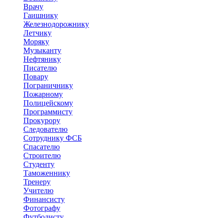
Врачу
Гаишнику
Железнодорожнику
Летчику
Моряку
Музыканту
Нефтянику
Писателю
Повару
Пограничнику
Пожарному
Полицейскому
Программисту
Прокурору
Следователю
Сотруднику ФСБ
Спасателю
Строителю
Студенту
Таможеннику
Тренеру
Учителю
Финансисту
Фотографу
Футболисту