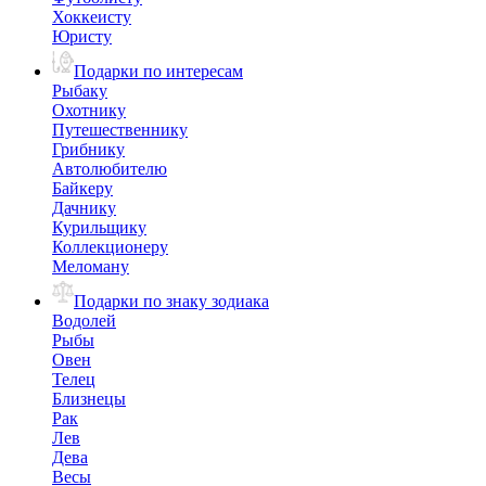
Хоккеисту
Юристу
Подарки по интересам
Рыбаку
Охотнику
Путешественнику
Грибнику
Автолюбителю
Байкеру
Дачнику
Курильщику
Коллекционеру
Меломану
Подарки по знаку зодиака
Водолей
Рыбы
Овен
Телец
Близнецы
Рак
Лев
Дева
Весы