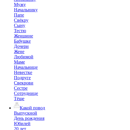
Мужу
Начальнику
Папе
Свёкру
Сыну
Тестю
Женщине
Бабушке
Дочери
Жене
Любимой
Маме
Начальнице
Невестке
Подруге
Свекрови
Сестре
Сотруднице
Тёще
Какой повод
Выпускной
День рождения
Юбилей
20 лет