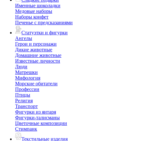
Именные шоколадки
Медовые наборы
Наборы конфет
Печенье с предсказаниями
Статуэтки и фигурки
Ангелы
Герои и персонажи
Дикие животные
Домашние животные
Известные личности
Люди
Матрешки
Мифология
Морские обитатели
Профессии
Птицы
Религия
Транспорт
Фигурки из янтаря
Фигурки-талисманы
Цветочные композиции
Стимпанк
Текстильные изделия