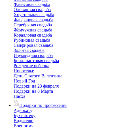
Фаянсовая свадьба
Оловянная свадьба
Хрустальная свадьба
Фарфоровая свадьба
Серебряная свадьба
Жемчужная свадьба
Коралловая свадьба
Рубиновая свадьба
Сапфировая свадьба
Золотая свадьба
Изумрудная свадьба
Бриллиантовая свадьба
Рождение ребенка
Новоселье
День Святого Валентина
Новый Год
Подарки на 23 февраля
Подарки на 8 Марта
Пасха
Подарки по профессиям
Адвокату
Бухгалтеру
Водителю
Военному