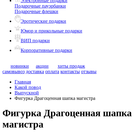
Электронные подарки
Подарочные пауэрбанки
Подарочные флешки
Эротические подарки
Юмор и прикольные подарки
ВИП подарки
Корпоративные подарки
новинки
акции
хиты продаж
самовывоз
доставка
оплата
контакты
отзывы
Главная
Какой повод
Выпускной
Фигурка Драгоценная шапка магистра
Фигурка Драгоценная шапка
магистра