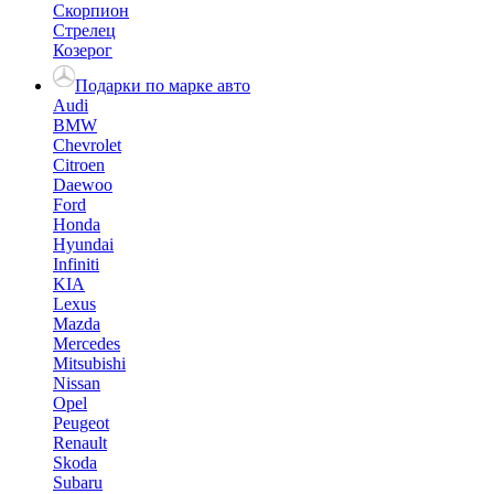
Скорпион
Стрелец
Козерог
Подарки по марке авто
Audi
BMW
Chevrolet
Citroen
Daewoo
Ford
Honda
Hyundai
Infiniti
KIA
Lexus
Mazda
Mercedes
Mitsubishi
Nissan
Opel
Peugeot
Renault
Skoda
Subaru