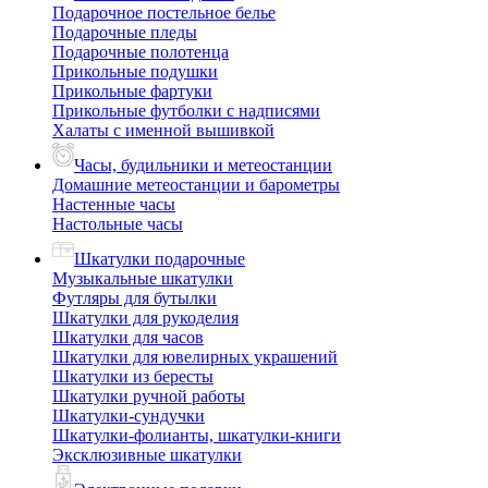
Подарочное постельное белье
Подарочные пледы
Подарочные полотенца
Прикольные подушки
Прикольные фартуки
Прикольные футболки с надписями
Халаты с именной вышивкой
Часы, будильники и метеостанции
Домашние метеостанции и барометры
Настенные часы
Настольные часы
Шкатулки подарочные
Музыкальные шкатулки
Футляры для бутылки
Шкатулки для рукоделия
Шкатулки для часов
Шкатулки для ювелирных украшений
Шкатулки из бересты
Шкатулки ручной работы
Шкатулки-сундучки
Шкатулки-фолианты, шкатулки-книги
Эксклюзивные шкатулки