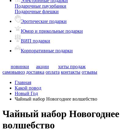
Электронные подарки
Подарочные пауэрбанки
Подарочные флешки
Эротические подарки
Юмор и прикольные подарки
ВИП подарки
Корпоративные подарки
новинки
акции
хиты продаж
самовывоз
доставка
оплата
контакты
отзывы
Главная
Какой повод
Новый Год
Чайный набор Новогоднее волшебство
Чайный набор Новогоднее
волшебство