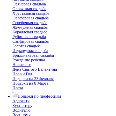
Фаянсовая свадьба
Оловянная свадьба
Хрустальная свадьба
Фарфоровая свадьба
Серебряная свадьба
Жемчужная свадьба
Коралловая свадьба
Рубиновая свадьба
Сапфировая свадьба
Золотая свадьба
Изумрудная свадьба
Бриллиантовая свадьба
Рождение ребенка
Новоселье
День Святого Валентина
Новый Год
Подарки на 23 февраля
Подарки на 8 Марта
Пасха
Подарки по профессиям
Адвокату
Бухгалтеру
Водителю
Военному