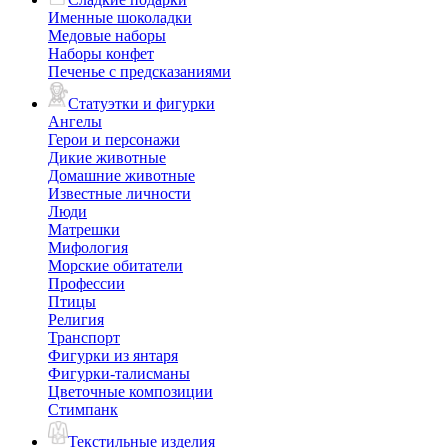
Именные шоколадки
Медовые наборы
Наборы конфет
Печенье с предсказаниями
Статуэтки и фигурки
Ангелы
Герои и персонажи
Дикие животные
Домашние животные
Известные личности
Люди
Матрешки
Мифология
Морские обитатели
Профессии
Птицы
Религия
Транспорт
Фигурки из янтаря
Фигурки-талисманы
Цветочные композиции
Стимпанк
Текстильные изделия