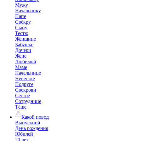
Мужу
Начальнику
Папе
Свёкру
Сыну
Тестю
Женщине
Бабушке
Дочери
Жене
Любимой
Маме
Начальнице
Невестке
Подруге
Свекрови
Сестре
Сотруднице
Тёще
Какой повод
Выпускной
День рождения
Юбилей
20 лет