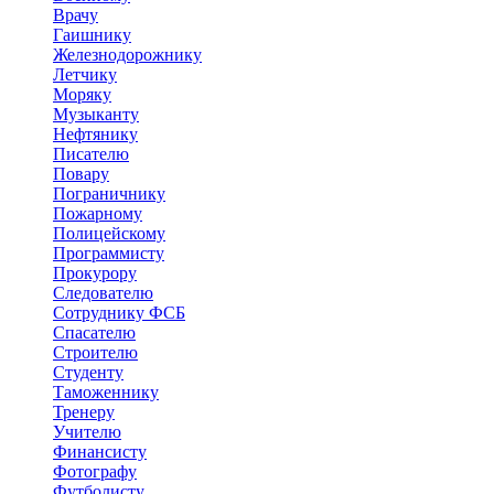
Врачу
Гаишнику
Железнодорожнику
Летчику
Моряку
Музыканту
Нефтянику
Писателю
Повару
Пограничнику
Пожарному
Полицейскому
Программисту
Прокурору
Следователю
Сотруднику ФСБ
Спасателю
Строителю
Студенту
Таможеннику
Тренеру
Учителю
Финансисту
Фотографу
Футболисту