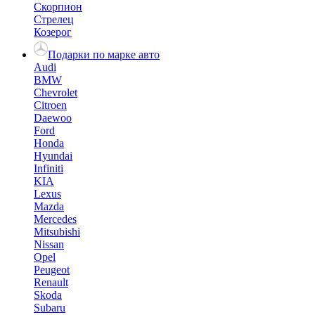
Скорпион
Стрелец
Козерог
Подарки по марке авто
Audi
BMW
Chevrolet
Citroen
Daewoo
Ford
Honda
Hyundai
Infiniti
KIA
Lexus
Mazda
Mercedes
Mitsubishi
Nissan
Opel
Peugeot
Renault
Skoda
Subaru