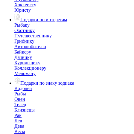
Хоккеисту
Юристу
Подарки по интересам
Рыбаку
Охотнику
Путешественнику
Грибнику
Автолюбителю
Байкеру
Дачнику
Курильщику
Коллекционеру
Меломану
Подарки по знаку зодиака
Водолей
Рыбы
Овен
Телец
Близнецы
Рак
Лев
Дева
Весы