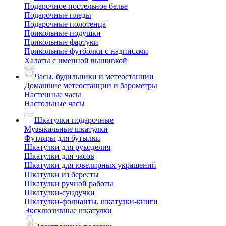
Подарочное постельное белье
Подарочные пледы
Подарочные полотенца
Прикольные подушки
Прикольные фартуки
Прикольные футболки с надписями
Халаты с именной вышивкой
Часы, будильники и метеостанции
Домашние метеостанции и барометры
Настенные часы
Настольные часы
Шкатулки подарочные
Музыкальные шкатулки
Футляры для бутылки
Шкатулки для рукоделия
Шкатулки для часов
Шкатулки для ювелирных украшений
Шкатулки из бересты
Шкатулки ручной работы
Шкатулки-сундучки
Шкатулки-фолианты, шкатулки-книги
Эксклюзивные шкатулки