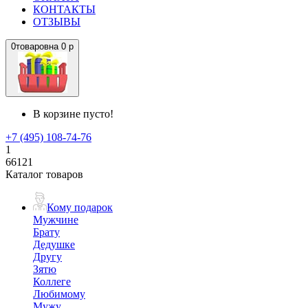
КОНТАКТЫ
ОТЗЫВЫ
0
товаров
на
0 р
В корзине пусто!
+7 (495) 108-74-76
1
66121
Каталог товаров
Кому подарок
Мужчине
Брату
Дедушке
Другу
Зятю
Коллеге
Любимому
Мужу