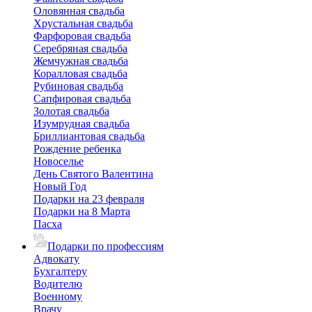
Оловянная свадьба
Хрустальная свадьба
Фарфоровая свадьба
Серебряная свадьба
Жемчужная свадьба
Коралловая свадьба
Рубиновая свадьба
Сапфировая свадьба
Золотая свадьба
Изумрудная свадьба
Бриллиантовая свадьба
Рождение ребенка
Новоселье
День Святого Валентина
Новый Год
Подарки на 23 февраля
Подарки на 8 Марта
Пасха
Подарки по профессиям
Адвокату
Бухгалтеру
Водителю
Военному
Врачу