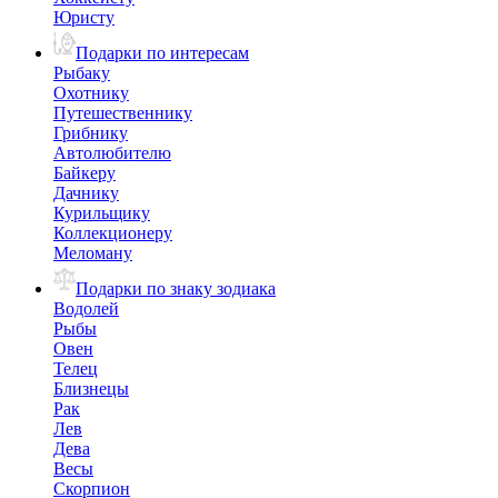
Юристу
Подарки по интересам
Рыбаку
Охотнику
Путешественнику
Грибнику
Автолюбителю
Байкеру
Дачнику
Курильщику
Коллекционеру
Меломану
Подарки по знаку зодиака
Водолей
Рыбы
Овен
Телец
Близнецы
Рак
Лев
Дева
Весы
Скорпион