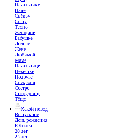
Начальнику
Папе
Свёкру
Сыну
Тестю
Женщине
Бабушке
Дочери
Жене
Любимой
Маме
Начальнице
Невестке
Подруге
Свекрови
Сестре
Сотруднице
Тёще
Какой повод
Выпускной
День рождения
Юбилей
20 лет
25 лет