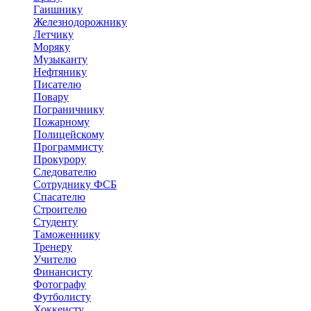
Гаишнику
Железнодорожнику
Летчику
Моряку
Музыканту
Нефтянику
Писателю
Повару
Пограничнику
Пожарному
Полицейскому
Программисту
Прокурору
Следователю
Сотруднику ФСБ
Спасателю
Строителю
Студенту
Таможеннику
Тренеру
Учителю
Финансисту
Фотографу
Футболисту
Хоккеисту