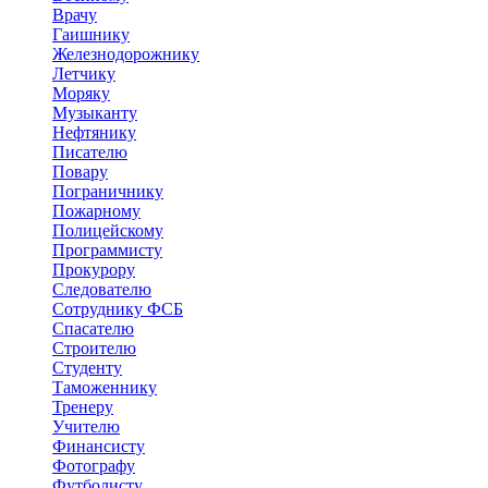
Врачу
Гаишнику
Железнодорожнику
Летчику
Моряку
Музыканту
Нефтянику
Писателю
Повару
Пограничнику
Пожарному
Полицейскому
Программисту
Прокурору
Следователю
Сотруднику ФСБ
Спасателю
Строителю
Студенту
Таможеннику
Тренеру
Учителю
Финансисту
Фотографу
Футболисту