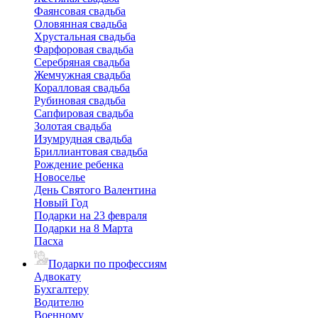
Фаянсовая свадьба
Оловянная свадьба
Хрустальная свадьба
Фарфоровая свадьба
Серебряная свадьба
Жемчужная свадьба
Коралловая свадьба
Рубиновая свадьба
Сапфировая свадьба
Золотая свадьба
Изумрудная свадьба
Бриллиантовая свадьба
Рождение ребенка
Новоселье
День Святого Валентина
Новый Год
Подарки на 23 февраля
Подарки на 8 Марта
Пасха
Подарки по профессиям
Адвокату
Бухгалтеру
Водителю
Военному