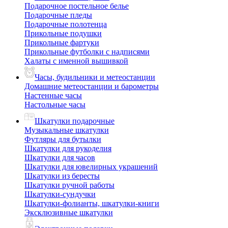
Подарочное постельное белье
Подарочные пледы
Подарочные полотенца
Прикольные подушки
Прикольные фартуки
Прикольные футболки с надписями
Халаты с именной вышивкой
Часы, будильники и метеостанции
Домашние метеостанции и барометры
Настенные часы
Настольные часы
Шкатулки подарочные
Музыкальные шкатулки
Футляры для бутылки
Шкатулки для рукоделия
Шкатулки для часов
Шкатулки для ювелирных украшений
Шкатулки из бересты
Шкатулки ручной работы
Шкатулки-сундучки
Шкатулки-фолианты, шкатулки-книги
Эксклюзивные шкатулки