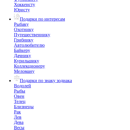
Хоккеисту
Юристу
Подарки по интересам
Рыбаку
Охотнику
Путешественнику
Грибнику
Автолюбителю
Байкеру
Дачнику
Курильщику
Коллекционеру
Меломану
Подарки по знаку зодиака
Водолей
Рыбы
Овен
Телец
Близнецы
Рак
Лев
Дева
Весы