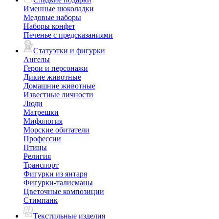
Именные шоколадки
Медовые наборы
Наборы конфет
Печенье с предсказаниями
Статуэтки и фигурки
Ангелы
Герои и персонажи
Дикие животные
Домашние животные
Известные личности
Люди
Матрешки
Мифология
Морские обитатели
Профессии
Птицы
Религия
Транспорт
Фигурки из янтаря
Фигурки-талисманы
Цветочные композиции
Стимпанк
Текстильные изделия