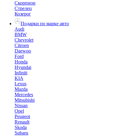
Скорпион
Стрелец
Козерог
Подарки по марке авто
Audi
BMW
Chevrolet
Citroen
Daewoo
Ford
Honda
Hyundai
Infiniti
KIA
Lexus
Mazda
Mercedes
Mitsubishi
Nissan
Opel
Peugeot
Renault
Skoda
Subaru