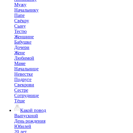
Мужу
Начальнику
Папе
Свёкру
Сыну
Тестю
Женщине
Бабушке
Дочери
Жене
Любимой
Маме
Начальнице
Невестке
Подруге
Свекрови
Сестре
Сотруднице
Тёще
Какой повод
Выпускной
День рождения
Юбилей
20 лет