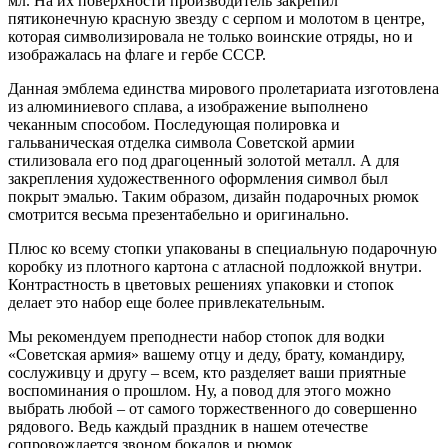
мл. На их поверхности производитель закрепил
пятиконечную красную звезду с серпом и молотом в центре,
которая символизировала не только воинские отряды, но и
изображалась на флаге и гербе СССР.
Данная эмблема единства мирового пролетариата изготовлена
из алюминиевого сплава, а изображение выполнено
чеканным способом. Последующая полировка и
гальваническая отделка символа Советской армии
стилизовала его под драгоценный золотой металл. А для
закрепления художественного оформления символ был
покрыт эмалью. Таким образом, дизайн подарочных рюмок
смотрится весьма презентабельно и оригинально.
Плюс ко всему стопки упакованы в специальную подарочную
коробку из плотного картона с атласной подложкой внутри.
Контрастность в цветовых решениях упаковки и стопок
делает это набор еще более привлекательным.
Мы рекомендуем преподнести набор стопок для водки
«Советская армия» вашему отцу и деду, брату, командиру,
сослуживцу и другу – всем, кто разделяет ваши приятные
воспоминания о прошлом. Ну, а повод для этого можно
выбрать любой – от самого торжественного до совершенно
рядового. Ведь каждый праздник в нашем отечестве
сопровождается звоном бокалов и рюмок.