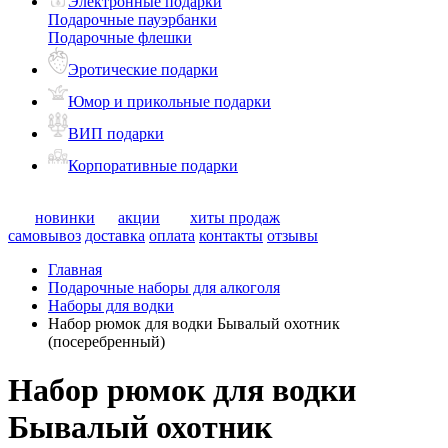
Электронные подарки
Подарочные пауэрбанки
Подарочные флешки
Эротические подарки
Юмор и прикольные подарки
ВИП подарки
Корпоративные подарки
новинки
акции
хиты продаж
самовывоз
доставка
оплата
контакты
отзывы
Главная
Подарочные наборы для алкоголя
Наборы для водки
Набор рюмок для водки Бывалый охотник
(посеребренный)
Набор рюмок для водки
Бывалый охотник