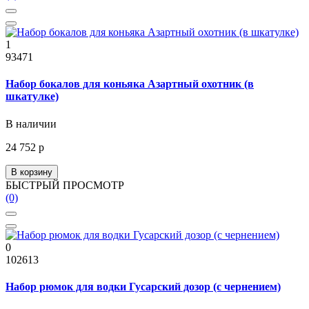
1
93471
Набор бокалов для коньяка Азартный охотник (в
шкатулке)
В наличии
24 752 р
В корзину
БЫСТРЫЙ ПРОСМОТР
(0)
0
102613
Набор рюмок для водки Гусарский дозор (с чернением)