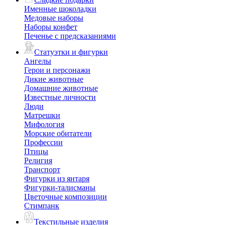
Именные шоколадки
Медовые наборы
Наборы конфет
Печенье с предсказаниями
Статуэтки и фигурки
Ангелы
Герои и персонажи
Дикие животные
Домашние животные
Известные личности
Люди
Матрешки
Мифология
Морские обитатели
Профессии
Птицы
Религия
Транспорт
Фигурки из янтаря
Фигурки-талисманы
Цветочные композиции
Стимпанк
Текстильные изделия