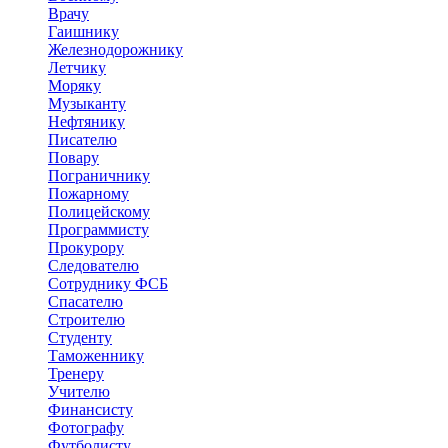
Врачу
Гаишнику
Железнодорожнику
Летчику
Моряку
Музыканту
Нефтянику
Писателю
Повару
Пограничнику
Пожарному
Полицейскому
Программисту
Прокурору
Следователю
Сотруднику ФСБ
Спасателю
Строителю
Студенту
Таможеннику
Тренеру
Учителю
Финансисту
Фотографу
Футболисту