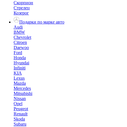
Скорпион
Стрелец
Козерог
Подарки по марке авто
Audi
BMW
Chevrolet
Citroen
Daewoo
Ford
Honda
Hyundai
Infiniti
KIA
Lexus
Mazda
Mercedes
Mitsubishi
Nissan
Opel
Peugeot
Renault
Skoda
Subaru