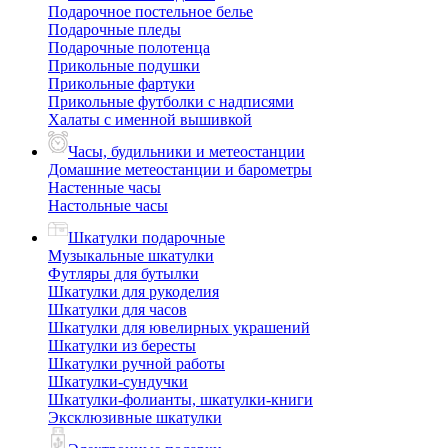
Подарочное постельное белье
Подарочные пледы
Подарочные полотенца
Прикольные подушки
Прикольные фартуки
Прикольные футболки с надписями
Халаты с именной вышивкой
Часы, будильники и метеостанции
Домашние метеостанции и барометры
Настенные часы
Настольные часы
Шкатулки подарочные
Музыкальные шкатулки
Футляры для бутылки
Шкатулки для рукоделия
Шкатулки для часов
Шкатулки для ювелирных украшений
Шкатулки из бересты
Шкатулки ручной работы
Шкатулки-сундучки
Шкатулки-фолианты, шкатулки-книги
Эксклюзивные шкатулки