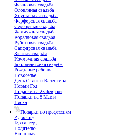
Фаянсовая свадьба
Оловянная свадьба
Хрустальная свадьба
Фарфоровая свадьба
Серебряная свадьба
Жемчужная свадьба
Коралловая свадьба
Рубиновая свадьба
Сапфировая свадьба
Золотая свадьба
Изумрудная свадьба
Бриллиантовая свадьба
Рождение ребенка
Новоселье
День Святого Валентина
Новый Год
Подарки на 23 февраля
Подарки на 8 Марта
Пасха
Подарки по профессиям
Адвокату
Бухгалтеру
Водителю
Военному