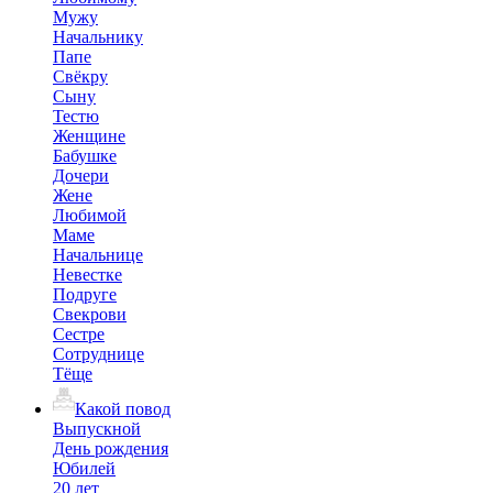
Мужу
Начальнику
Папе
Свёкру
Сыну
Тестю
Женщине
Бабушке
Дочери
Жене
Любимой
Маме
Начальнице
Невестке
Подруге
Свекрови
Сестре
Сотруднице
Тёще
Какой повод
Выпускной
День рождения
Юбилей
20 лет