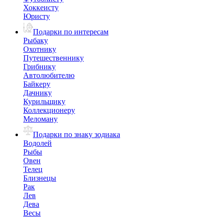
Хоккеисту
Юристу
Подарки по интересам
Рыбаку
Охотнику
Путешественнику
Грибнику
Автолюбителю
Байкеру
Дачнику
Курильщику
Коллекционеру
Меломану
Подарки по знаку зодиака
Водолей
Рыбы
Овен
Телец
Близнецы
Рак
Лев
Дева
Весы