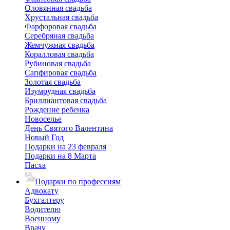
Оловянная свадьба
Хрустальная свадьба
Фарфоровая свадьба
Серебряная свадьба
Жемчужная свадьба
Коралловая свадьба
Рубиновая свадьба
Сапфировая свадьба
Золотая свадьба
Изумрудная свадьба
Бриллиантовая свадьба
Рождение ребенка
Новоселье
День Святого Валентина
Новый Год
Подарки на 23 февраля
Подарки на 8 Марта
Пасха
Подарки по профессиям
Адвокату
Бухгалтеру
Водителю
Военному
Врачу