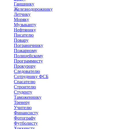
Гаишнику
Железнодорожнику
Летчику
Моряку
Музыканту
Нефтянику
Писателю
Повару
Пограничнику
Пожарному
Полицейскому
Программисту
Прокурору
Следователю
Сотруднику ФСБ
Спасателю
Строителю
Студенту
Таможеннику
Тренеру
Учителю
Финансисту
Фотографу
Футболисту
Хоккеисту