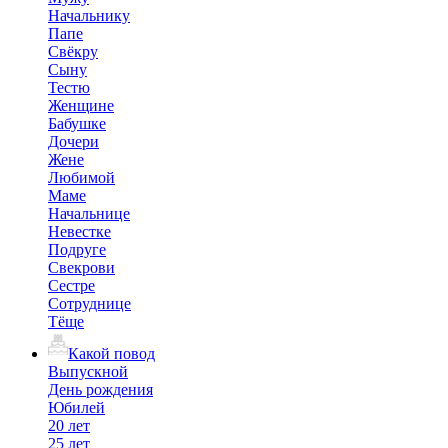
Начальнику
Папе
Свёкру
Сыну
Тестю
Женщине
Бабушке
Дочери
Жене
Любимой
Маме
Начальнице
Невестке
Подруге
Свекрови
Сестре
Сотруднице
Тёще
Какой повод
Выпускной
День рождения
Юбилей
20 лет
25 лет