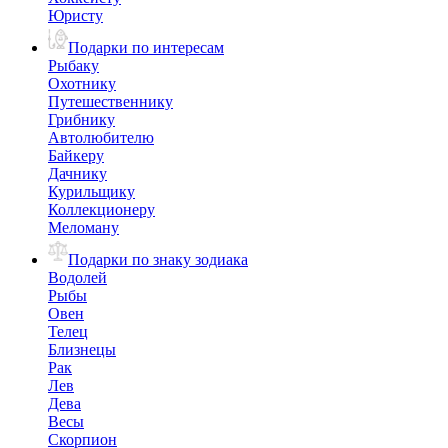
Юристу
Подарки по интересам
Рыбаку
Охотнику
Путешественнику
Грибнику
Автолюбителю
Байкеру
Дачнику
Курильщику
Коллекционеру
Меломану
Подарки по знаку зодиака
Водолей
Рыбы
Овен
Телец
Близнецы
Рак
Лев
Дева
Весы
Скорпион