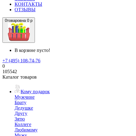
КОНТАКТЫ
ОТЗЫВЫ
0
товаров
на
0 р
В корзине пусто!
+7 (495) 108-74-76
0
105542
Каталог товаров
Кому подарок
Мужчине
Брату
Дедушке
Другу
Зятю
Коллеге
Любимому
Мужу