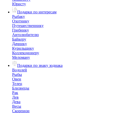
Юристу
Подарки по интересам
Рыбаку
Охотнику
Путешественнику
Грибнику
Автолюбителю
Байкеру
Дачнику
Курильщику
Коллекционеру
Меломану
Подарки по знаку зодиака
Водолей
Рыбы
Овен
Телец
Близнецы
Рак
Лев
Дева
Весы
Скорпион