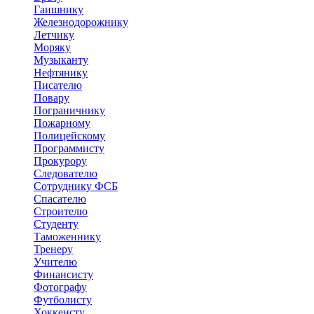
Гаишнику
Железнодорожнику
Летчику
Моряку
Музыканту
Нефтянику
Писателю
Повару
Пограничнику
Пожарному
Полицейскому
Программисту
Прокурору
Следователю
Сотруднику ФСБ
Спасателю
Строителю
Студенту
Таможеннику
Тренеру
Учителю
Финансисту
Фотографу
Футболисту
Хоккеисту