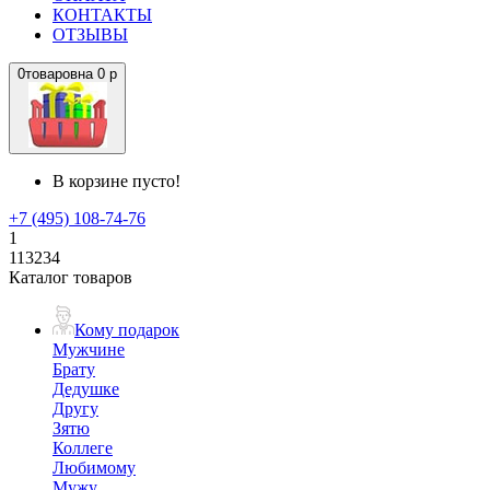
КОНТАКТЫ
ОТЗЫВЫ
0
товаров
на
0 р
В корзине пусто!
+7 (495) 108-74-76
1
113234
Каталог товаров
Кому подарок
Мужчине
Брату
Дедушке
Другу
Зятю
Коллеге
Любимому
Мужу