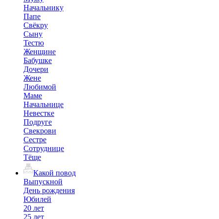
Начальнику
Папе
Свёкру
Сыну
Тестю
Женщине
Бабушке
Дочери
Жене
Любимой
Маме
Начальнице
Невестке
Подруге
Свекрови
Сестре
Сотруднице
Тёще
Какой повод
Выпускной
День рождения
Юбилей
20 лет
25 лет