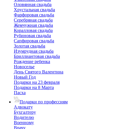
Оловянная свадьба
Хрустальная свадьба
Фарфоровая свадьба
Серебряная свадьба
Жемчужная свадьба
Коралловая свадьба
Рубиновая свадьба
Сапфировая свадьба
Золотая свадьба
Изумрудная свадьба
Бриллиантовая свадьба
Рождение ребенка
Новоселье
День Святого Валентина
Новый Год
Подарки на 23 февраля
Подарки на 8 Марта
Пасха
Подарки по профессиям
Адвокату
Бухгалтеру
Водителю
Военному
Врачу