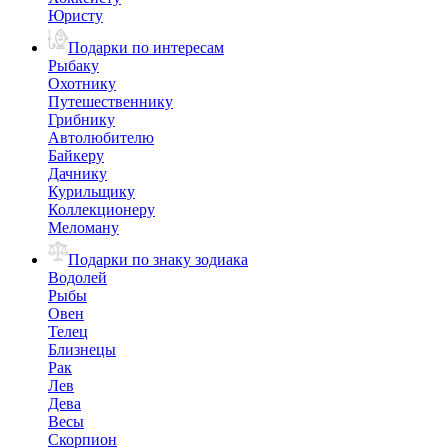
Юристу
Подарки по интересам
Рыбаку
Охотнику
Путешественнику
Грибнику
Автолюбителю
Байкеру
Дачнику
Курильщику
Коллекционеру
Меломану
Подарки по знаку зодиака
Водолей
Рыбы
Овен
Телец
Близнецы
Рак
Лев
Дева
Весы
Скорпион