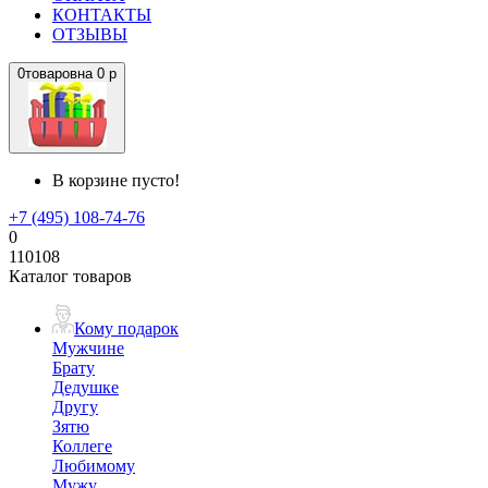
КОНТАКТЫ
ОТЗЫВЫ
0
товаров
на
0 р
В корзине пусто!
+7 (495) 108-74-76
0
110108
Каталог товаров
Кому подарок
Мужчине
Брату
Дедушке
Другу
Зятю
Коллеге
Любимому
Мужу