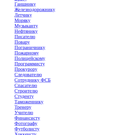
Гаишнику
Железнодорожнику
Летчику
Моряку
Музыканту
Нефтянику
Писателю
Повару
Пограничнику
Пожарному
Полицейскому
Программисту
Прокурору
Следователю
Сотруднику ФСБ
Спасателю
Строителю
Студенту
Таможеннику
Тренеру
Учителю
Финансисту
Фотографу
Футболисту
Хоккеисту