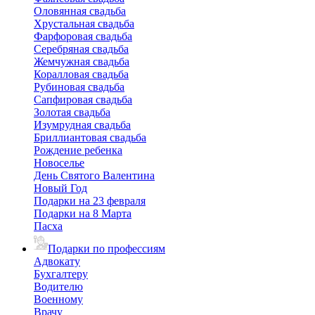
Оловянная свадьба
Хрустальная свадьба
Фарфоровая свадьба
Серебряная свадьба
Жемчужная свадьба
Коралловая свадьба
Рубиновая свадьба
Сапфировая свадьба
Золотая свадьба
Изумрудная свадьба
Бриллиантовая свадьба
Рождение ребенка
Новоселье
День Святого Валентина
Новый Год
Подарки на 23 февраля
Подарки на 8 Марта
Пасха
Подарки по профессиям
Адвокату
Бухгалтеру
Водителю
Военному
Врачу