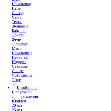
Начальнику
Папе
Свёкру
Сыну
Тестю
Женщине
Бабушке
Дочери
Жене
Любимой
Маме
Начальнице
Невестке
Подруге
Свекрови
Сестре
Сотруднице
Тёще
Какой повод
Выпускной
День рождения
Юбилей
20 лет
25 лет