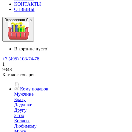
КОНТАКТЫ
ОТЗЫВЫ
0
товаров
на
0 р
В корзине пусто!
+7 (495) 108-74-76
1
93481
Каталог товаров
Кому подарок
Мужчине
Брату
Дедушке
Другу
Зятю
Коллеге
Любимому
Мужу