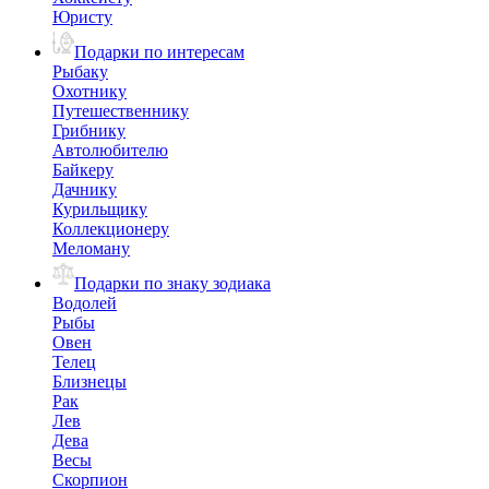
Юристу
Подарки по интересам
Рыбаку
Охотнику
Путешественнику
Грибнику
Автолюбителю
Байкеру
Дачнику
Курильщику
Коллекционеру
Меломану
Подарки по знаку зодиака
Водолей
Рыбы
Овен
Телец
Близнецы
Рак
Лев
Дева
Весы
Скорпион