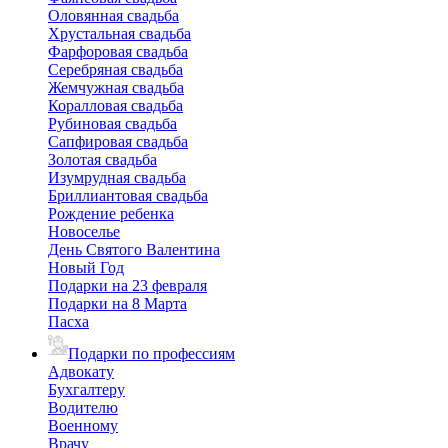
Оловянная свадьба
Хрустальная свадьба
Фарфоровая свадьба
Серебряная свадьба
Жемчужная свадьба
Коралловая свадьба
Рубиновая свадьба
Сапфировая свадьба
Золотая свадьба
Изумрудная свадьба
Бриллиантовая свадьба
Рождение ребенка
Новоселье
День Святого Валентина
Новый Год
Подарки на 23 февраля
Подарки на 8 Марта
Пасха
Подарки по профессиям
Адвокату
Бухгалтеру
Водителю
Военному
Врачу