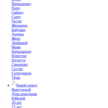
Начальнику
Папе
Свёкру
Сыну
Тестю
Женщине
Бабушке
Дочери
Жене
Любимой
Маме
Начальнице
Невестке
Подруге
Свекрови
Сестре
Сотруднице
Тёще
Какой повод
Выпускной
День рождения
Юбилей
20 лет
25 лет