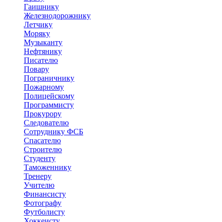
Гаишнику
Железнодорожнику
Летчику
Моряку
Музыканту
Нефтянику
Писателю
Повару
Пограничнику
Пожарному
Полицейскому
Программисту
Прокурору
Следователю
Сотруднику ФСБ
Спасателю
Строителю
Студенту
Таможеннику
Тренеру
Учителю
Финансисту
Фотографу
Футболисту
Хоккеисту