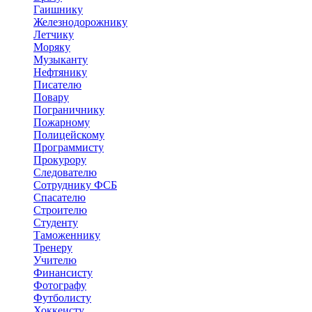
Гаишнику
Железнодорожнику
Летчику
Моряку
Музыканту
Нефтянику
Писателю
Повару
Пограничнику
Пожарному
Полицейскому
Программисту
Прокурору
Следователю
Сотруднику ФСБ
Спасателю
Строителю
Студенту
Таможеннику
Тренеру
Учителю
Финансисту
Фотографу
Футболисту
Хоккеисту