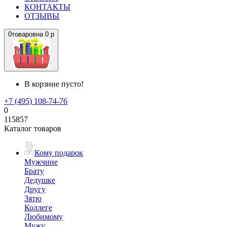
КОНТАКТЫ
ОТЗЫВЫ
0
товаров
на
0 р
В корзине пусто!
+7 (495) 108-74-76
0
115857
Каталог товаров
Кому подарок
Мужчине
Брату
Дедушке
Другу
Зятю
Коллеге
Любимому
Мужу