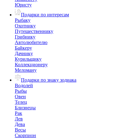
Юристу
Подарки по интересам
Рыбаку
Охотнику
Путешественнику
Грибнику
Автолюбителю
Байкеру
Дачнику
Курильщику
Коллекционеру
Меломану
Подарки по знаку зодиака
Водолей
Рыбы
Овен
Телец
Близнецы
Рак
Лев
Дева
Весы
Скорпион