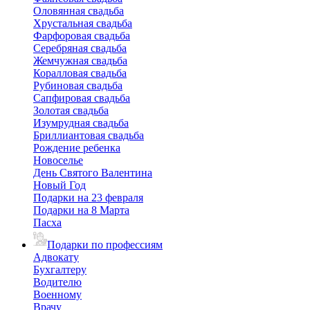
Оловянная свадьба
Хрустальная свадьба
Фарфоровая свадьба
Серебряная свадьба
Жемчужная свадьба
Коралловая свадьба
Рубиновая свадьба
Сапфировая свадьба
Золотая свадьба
Изумрудная свадьба
Бриллиантовая свадьба
Рождение ребенка
Новоселье
День Святого Валентина
Новый Год
Подарки на 23 февраля
Подарки на 8 Марта
Пасха
Подарки по профессиям
Адвокату
Бухгалтеру
Водителю
Военному
Врачу