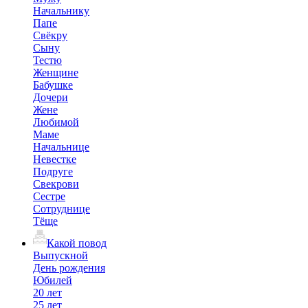
Начальнику
Папе
Свёкру
Сыну
Тестю
Женщине
Бабушке
Дочери
Жене
Любимой
Маме
Начальнице
Невестке
Подруге
Свекрови
Сестре
Сотруднице
Тёще
Какой повод
Выпускной
День рождения
Юбилей
20 лет
25 лет