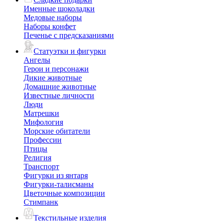
Именные шоколадки
Медовые наборы
Наборы конфет
Печенье с предсказаниями
Статуэтки и фигурки
Ангелы
Герои и персонажи
Дикие животные
Домашние животные
Известные личности
Люди
Матрешки
Мифология
Морские обитатели
Профессии
Птицы
Религия
Транспорт
Фигурки из янтаря
Фигурки-талисманы
Цветочные композиции
Стимпанк
Текстильные изделия