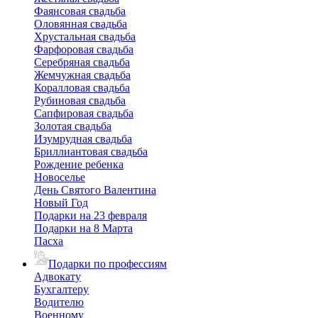
Фаянсовая свадьба
Оловянная свадьба
Хрустальная свадьба
Фарфоровая свадьба
Серебряная свадьба
Жемчужная свадьба
Коралловая свадьба
Рубиновая свадьба
Сапфировая свадьба
Золотая свадьба
Изумрудная свадьба
Бриллиантовая свадьба
Рождение ребенка
Новоселье
День Святого Валентина
Новый Год
Подарки на 23 февраля
Подарки на 8 Марта
Пасха
Подарки по профессиям
Адвокату
Бухгалтеру
Водителю
Военному