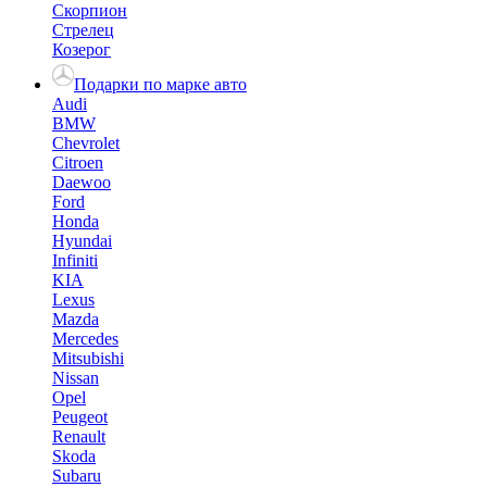
Скорпион
Стрелец
Козерог
Подарки по марке авто
Audi
BMW
Chevrolet
Citroen
Daewoo
Ford
Honda
Hyundai
Infiniti
KIA
Lexus
Mazda
Mercedes
Mitsubishi
Nissan
Opel
Peugeot
Renault
Skoda
Subaru