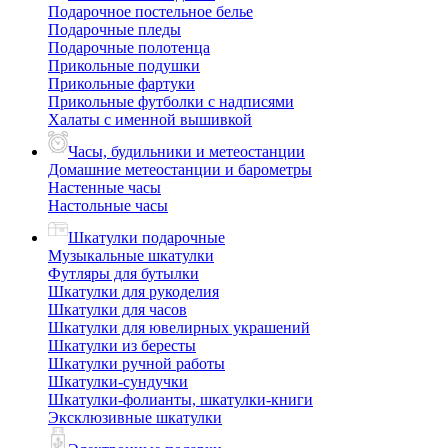
Подарочное постельное белье
Подарочные пледы
Подарочные полотенца
Прикольные подушки
Прикольные фартуки
Прикольные футболки с надписями
Халаты с именной вышивкой
Часы, будильники и метеостанции
Домашние метеостанции и барометры
Настенные часы
Настольные часы
Шкатулки подарочные
Музыкальные шкатулки
Футляры для бутылки
Шкатулки для рукоделия
Шкатулки для часов
Шкатулки для ювелирных украшений
Шкатулки из бересты
Шкатулки ручной работы
Шкатулки-сундучки
Шкатулки-фолианты, шкатулки-книги
Эксклюзивные шкатулки