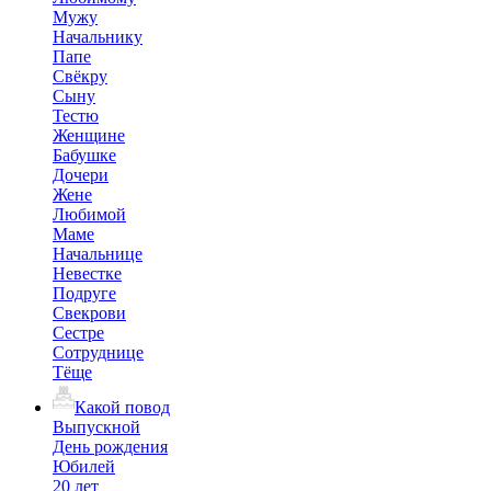
Мужу
Начальнику
Папе
Свёкру
Сыну
Тестю
Женщине
Бабушке
Дочери
Жене
Любимой
Маме
Начальнице
Невестке
Подруге
Свекрови
Сестре
Сотруднице
Тёще
Какой повод
Выпускной
День рождения
Юбилей
20 лет