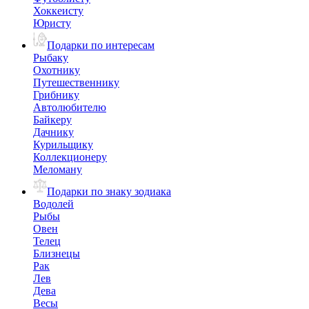
Хоккеисту
Юристу
Подарки по интересам
Рыбаку
Охотнику
Путешественнику
Грибнику
Автолюбителю
Байкеру
Дачнику
Курильщику
Коллекционеру
Меломану
Подарки по знаку зодиака
Водолей
Рыбы
Овен
Телец
Близнецы
Рак
Лев
Дева
Весы