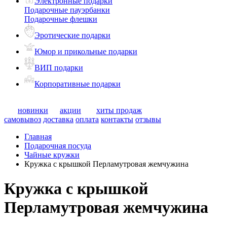
Электронные подарки
Подарочные пауэрбанки
Подарочные флешки
Эротические подарки
Юмор и прикольные подарки
ВИП подарки
Корпоративные подарки
новинки
акции
хиты продаж
самовывоз
доставка
оплата
контакты
отзывы
Главная
Подарочная посуда
Чайные кружки
Кружка с крышкой Перламутровая жемчужина
Кружка с крышкой
Перламутровая жемчужина