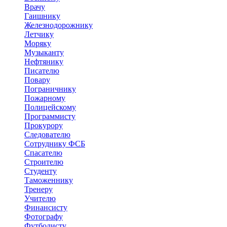
Врачу
Гаишнику
Железнодорожнику
Летчику
Моряку
Музыканту
Нефтянику
Писателю
Повару
Пограничнику
Пожарному
Полицейскому
Программисту
Прокурору
Следователю
Сотруднику ФСБ
Спасателю
Строителю
Студенту
Таможеннику
Тренеру
Учителю
Финансисту
Фотографу
Футболисту