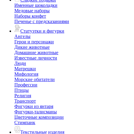
Именные шоколадки
Медовые наборы
Наборы конфет
Печенье с предсказаниями
Статуэтки и фигурки
Ангелы
Герои и персонажи
Дикие животные
Домашние животные
Известные личности
Люди
Матрешки
Мифология
Морские обитатели
Профессии
Птицы
Религия
Транспорт
Фигурки из янтаря
Фигурки-талисманы
Цветочные композиции
Стимпанк
Текстильные изделия