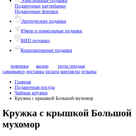
Электронные подарки
Подарочные пауэрбанки
Подарочные флешки
Эротические подарки
Юмор и прикольные подарки
ВИП подарки
Корпоративные подарки
новинки
акции
хиты продаж
самовывоз
доставка
оплата
контакты
отзывы
Главная
Подарочная посуда
Чайные кружки
Кружка с крышкой Большой мухомор
Кружка с крышкой Большой
мухомор