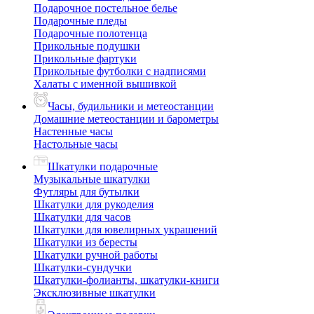
Подарочное постельное белье
Подарочные пледы
Подарочные полотенца
Прикольные подушки
Прикольные фартуки
Прикольные футболки с надписями
Халаты с именной вышивкой
Часы, будильники и метеостанции
Домашние метеостанции и барометры
Настенные часы
Настольные часы
Шкатулки подарочные
Музыкальные шкатулки
Футляры для бутылки
Шкатулки для рукоделия
Шкатулки для часов
Шкатулки для ювелирных украшений
Шкатулки из бересты
Шкатулки ручной работы
Шкатулки-сундучки
Шкатулки-фолианты, шкатулки-книги
Эксклюзивные шкатулки