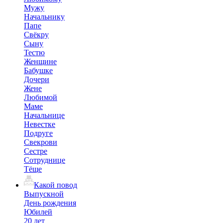
Мужу
Начальнику
Папе
Свёкру
Сыну
Тестю
Женщине
Бабушке
Дочери
Жене
Любимой
Маме
Начальнице
Невестке
Подруге
Свекрови
Сестре
Сотруднице
Тёще
Какой повод
Выпускной
День рождения
Юбилей
20 лет