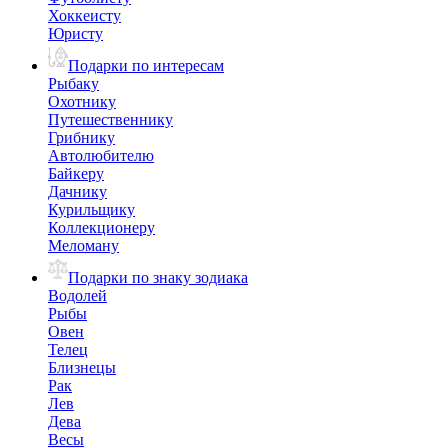
Хоккеисту
Юристу
Подарки по интересам
Рыбаку
Охотнику
Путешественнику
Грибнику
Автолюбителю
Байкеру
Дачнику
Курильщику
Коллекционеру
Меломану
Подарки по знаку зодиака
Водолей
Рыбы
Овен
Телец
Близнецы
Рак
Лев
Дева
Весы