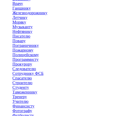
Врачу
Гаишнику
Железнодорожнику
Летчику
Моряку
Музыканту
Нефтянику
Писателю
Повару
Пограничнику
Пожарному
Полицейскому
Программисту
Прокурору
Следователю
Сотруднику ФСБ
Спасателю
Строителю
Студенту
Таможеннику
Тренеру
Учителю
Финансисту
Фотографу
Футболисту