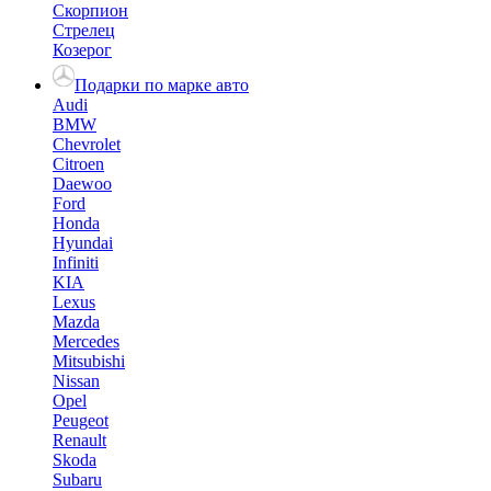
Скорпион
Стрелец
Козерог
Подарки по марке авто
Audi
BMW
Chevrolet
Citroen
Daewoo
Ford
Honda
Hyundai
Infiniti
KIA
Lexus
Mazda
Mercedes
Mitsubishi
Nissan
Opel
Peugeot
Renault
Skoda
Subaru