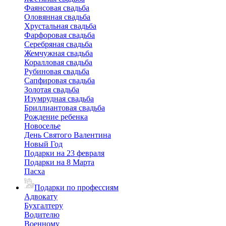
Фаянсовая свадьба
Оловянная свадьба
Хрустальная свадьба
Фарфоровая свадьба
Серебряная свадьба
Жемчужная свадьба
Коралловая свадьба
Рубиновая свадьба
Сапфировая свадьба
Золотая свадьба
Изумрудная свадьба
Бриллиантовая свадьба
Рождение ребенка
Новоселье
День Святого Валентина
Новый Год
Подарки на 23 февраля
Подарки на 8 Марта
Пасха
Подарки по профессиям
Адвокату
Бухгалтеру
Водителю
Военному