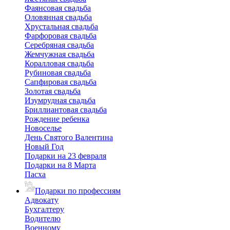
Фаянсовая свадьба
Оловянная свадьба
Хрустальная свадьба
Фарфоровая свадьба
Серебряная свадьба
Жемчужная свадьба
Коралловая свадьба
Рубиновая свадьба
Сапфировая свадьба
Золотая свадьба
Изумрудная свадьба
Бриллиантовая свадьба
Рождение ребенка
Новоселье
День Святого Валентина
Новый Год
Подарки на 23 февраля
Подарки на 8 Марта
Пасха
Подарки по профессиям
Адвокату
Бухгалтеру
Водителю
Военному