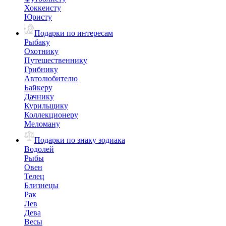
Хоккеисту
Юристу
Подарки по интересам
Рыбаку
Охотнику
Путешественнику
Грибнику
Автолюбителю
Байкеру
Дачнику
Курильщику
Коллекционеру
Меломану
Подарки по знаку зодиака
Водолей
Рыбы
Овен
Телец
Близнецы
Рак
Лев
Дева
Весы