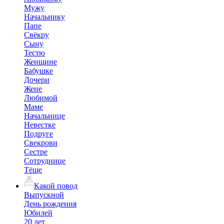
Мужу
Начальнику
Папе
Свёкру
Сыну
Тестю
Женщине
Бабушке
Дочери
Жене
Любимой
Маме
Начальнице
Невестке
Подруге
Свекрови
Сестре
Сотруднице
Тёще
Какой повод
Выпускной
День рождения
Юбилей
20 лет