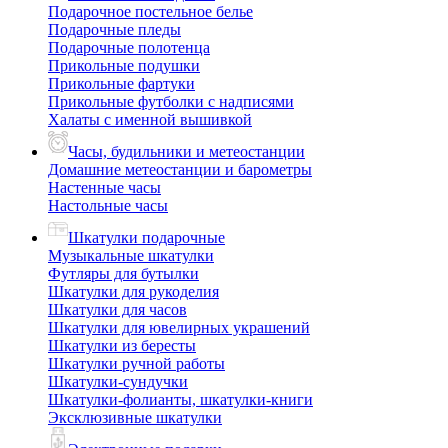
Подарочное постельное белье
Подарочные пледы
Подарочные полотенца
Прикольные подушки
Прикольные фартуки
Прикольные футболки с надписями
Халаты с именной вышивкой
Часы, будильники и метеостанции
Домашние метеостанции и барометры
Настенные часы
Настольные часы
Шкатулки подарочные
Музыкальные шкатулки
Футляры для бутылки
Шкатулки для рукоделия
Шкатулки для часов
Шкатулки для ювелирных украшений
Шкатулки из бересты
Шкатулки ручной работы
Шкатулки-сундучки
Шкатулки-фолианты, шкатулки-книги
Эксклюзивные шкатулки