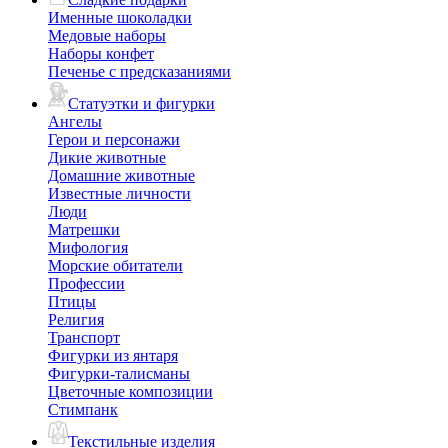
Именные шоколадки
Медовые наборы
Наборы конфет
Печенье с предсказаниями
Статуэтки и фигурки
Ангелы
Герои и персонажи
Дикие животные
Домашние животные
Известные личности
Люди
Матрешки
Мифология
Морские обитатели
Профессии
Птицы
Религия
Транспорт
Фигурки из янтаря
Фигурки-талисманы
Цветочные композиции
Стимпанк
Текстильные изделия