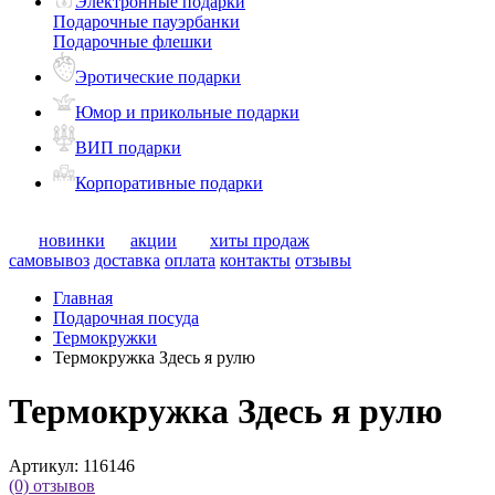
Электронные подарки
Подарочные пауэрбанки
Подарочные флешки
Эротические подарки
Юмор и прикольные подарки
ВИП подарки
Корпоративные подарки
новинки
акции
хиты продаж
самовывоз
доставка
оплата
контакты
отзывы
Главная
Подарочная посуда
Термокружки
Термокружка Здесь я рулю
Термокружка Здесь я рулю
Артикул:
116146
(0)
отзывов