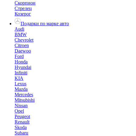
Скорпион
Стрелец
Козерог
Подарки по марке авто
Audi
BMW
Chevrolet
Citroen
Daewoo
Ford
Honda
Hyundai
Infiniti
KIA
Lexus
Mazda
Mercedes
Mitsubishi
Nissan
Opel
Peugeot
Renault
Skoda
Subaru