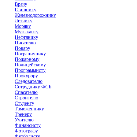
Врачу
Гаишнику
Железнодорожнику
Летчику
Моряку
Музыканту
Нефтянику
Писателю
Повару
Пограничнику
Пожарному
Полицейскому
Программисту
Прокурору
Следователю
Сотруднику ФСБ
Спасателю
Строителю
Студенту
Таможеннику
Тренеру
Учителю
Финансисту
Фотографу
Футболисту