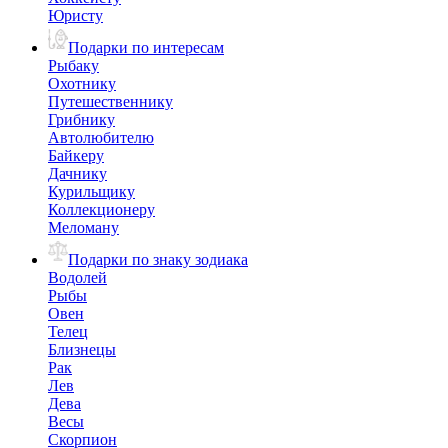
Юристу
Подарки по интересам
Рыбаку
Охотнику
Путешественнику
Грибнику
Автолюбителю
Байкеру
Дачнику
Курильщику
Коллекционеру
Меломану
Подарки по знаку зодиака
Водолей
Рыбы
Овен
Телец
Близнецы
Рак
Лев
Дева
Весы
Скорпион