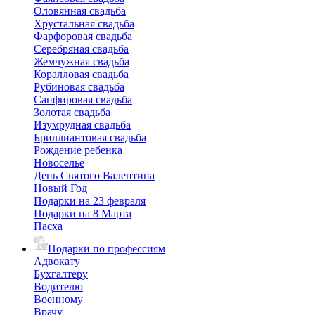
Оловянная свадьба
Хрустальная свадьба
Фарфоровая свадьба
Серебряная свадьба
Жемчужная свадьба
Коралловая свадьба
Рубиновая свадьба
Сапфировая свадьба
Золотая свадьба
Изумрудная свадьба
Бриллиантовая свадьба
Рождение ребенка
Новоселье
День Святого Валентина
Новый Год
Подарки на 23 февраля
Подарки на 8 Марта
Пасха
Подарки по профессиям
Адвокату
Бухгалтеру
Водителю
Военному
Врачу