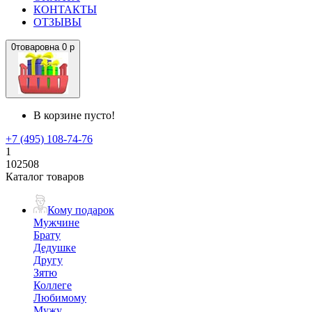
КОНТАКТЫ
ОТЗЫВЫ
0
товаров
на
0 р
В корзине пусто!
+7 (495) 108-74-76
1
102508
Каталог товаров
Кому подарок
Мужчине
Брату
Дедушке
Другу
Зятю
Коллеге
Любимому
Мужу