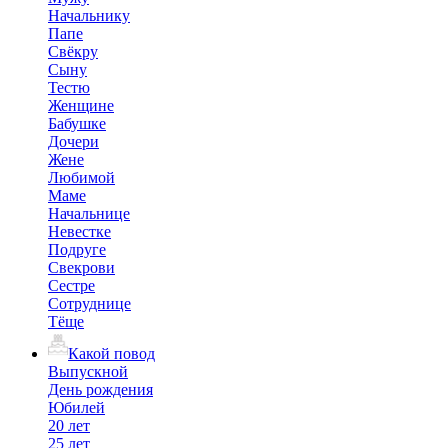
Начальнику
Папе
Свёкру
Сыну
Тестю
Женщине
Бабушке
Дочери
Жене
Любимой
Маме
Начальнице
Невестке
Подруге
Свекрови
Сестре
Сотруднице
Тёще
Какой повод
Выпускной
День рождения
Юбилей
20 лет
25 лет