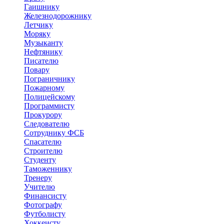
Гаишнику
Железнодорожнику
Летчику
Моряку
Музыканту
Нефтянику
Писателю
Повару
Пограничнику
Пожарному
Полицейскому
Программисту
Прокурору
Следователю
Сотруднику ФСБ
Спасателю
Строителю
Студенту
Таможеннику
Тренеру
Учителю
Финансисту
Фотографу
Футболисту
Хоккеисту