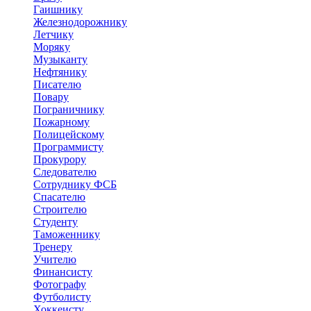
Гаишнику
Железнодорожнику
Летчику
Моряку
Музыканту
Нефтянику
Писателю
Повару
Пограничнику
Пожарному
Полицейскому
Программисту
Прокурору
Следователю
Сотруднику ФСБ
Спасателю
Строителю
Студенту
Таможеннику
Тренеру
Учителю
Финансисту
Фотографу
Футболисту
Хоккеисту