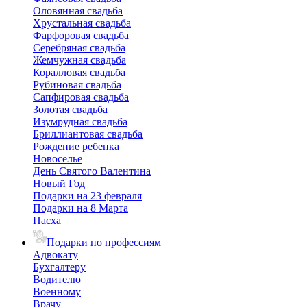
Оловянная свадьба
Хрустальная свадьба
Фарфоровая свадьба
Серебряная свадьба
Жемчужная свадьба
Коралловая свадьба
Рубиновая свадьба
Сапфировая свадьба
Золотая свадьба
Изумрудная свадьба
Бриллиантовая свадьба
Рождение ребенка
Новоселье
День Святого Валентина
Новый Год
Подарки на 23 февраля
Подарки на 8 Марта
Пасха
Подарки по профессиям
Адвокату
Бухгалтеру
Водителю
Военному
Врачу