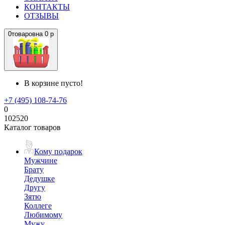
КОНТАКТЫ
ОТЗЫВЫ
0
товаров
на
0 р
В корзине пусто!
+7 (495) 108-74-76
0
102520
Каталог товаров
Кому подарок
Мужчине
Брату
Дедушке
Другу
Зятю
Коллеге
Любимому
Мужу