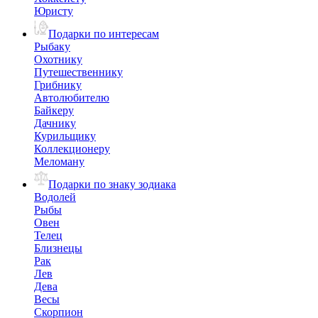
Юристу
Подарки по интересам
Рыбаку
Охотнику
Путешественнику
Грибнику
Автолюбителю
Байкеру
Дачнику
Курильщику
Коллекционеру
Меломану
Подарки по знаку зодиака
Водолей
Рыбы
Овен
Телец
Близнецы
Рак
Лев
Дева
Весы
Скорпион