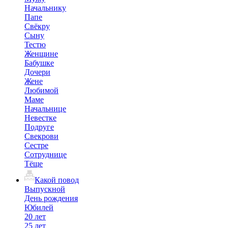
Начальнику
Папе
Свёкру
Сыну
Тестю
Женщине
Бабушке
Дочери
Жене
Любимой
Маме
Начальнице
Невестке
Подруге
Свекрови
Сестре
Сотруднице
Тёще
Какой повод
Выпускной
День рождения
Юбилей
20 лет
25 лет