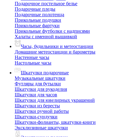
Подарочное постельное белье
Подарочные пледы
Подарочные полотенца
Прикольные подушки
Прикольные фартуки
Прикольные футболки с надписями
Халаты с именной вышивкой
Часы, будильники и метеостанции
Домашние метеостанции и барометры
Настенные часы
Настольные часы
Шкатулки подарочные
Музыкальные шкатулки
Футляры для бутылки
Шкатулки для рукоделия
Шкатулки для часов
Шкатулки для ювелирных украшений
Шкатулки из бересты
Шкатулки ручной работы
Шкатулки-сундучки
Шкатулки-фолианты, шкатулки-книги
Эксклюзивные шкатулки