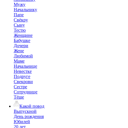
Мужу
Начальнику
Папе
Свёкру
Сыну
Тестю
Женщине
Бабушке
Дочери
Жене
Любимой
Маме
Начальнице
Невестке
Подруге
Свекрови
Сестре
Сотруднице
Тёще
Какой повод
Выпускной
День рождения
Юбилей
20 лет