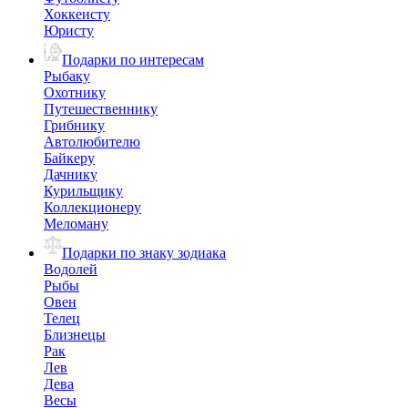
Хоккеисту
Юристу
Подарки по интересам
Рыбаку
Охотнику
Путешественнику
Грибнику
Автолюбителю
Байкеру
Дачнику
Курильщику
Коллекционеру
Меломану
Подарки по знаку зодиака
Водолей
Рыбы
Овен
Телец
Близнецы
Рак
Лев
Дева
Весы