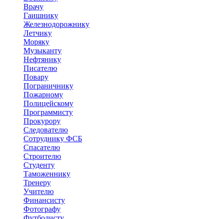
Врачу
Гаишнику
Железнодорожнику
Летчику
Моряку
Музыканту
Нефтянику
Писателю
Повару
Пограничнику
Пожарному
Полицейскому
Программисту
Прокурору
Следователю
Сотруднику ФСБ
Спасателю
Строителю
Студенту
Таможеннику
Тренеру
Учителю
Финансисту
Фотографу
Футболисту