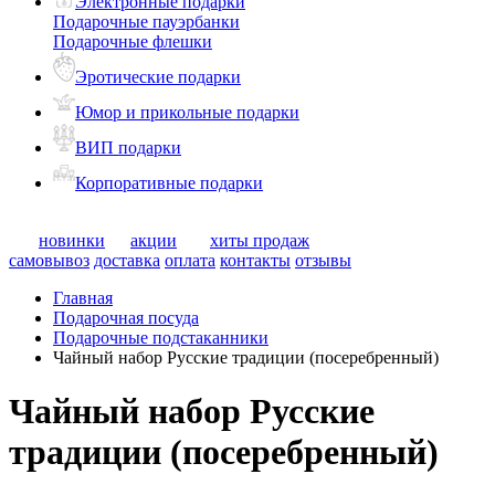
Электронные подарки
Подарочные пауэрбанки
Подарочные флешки
Эротические подарки
Юмор и прикольные подарки
ВИП подарки
Корпоративные подарки
новинки
акции
хиты продаж
самовывоз
доставка
оплата
контакты
отзывы
Главная
Подарочная посуда
Подарочные подстаканники
Чайный набор Русские традиции (посеребренный)
Чайный набор Русские
традиции (посеребренный)