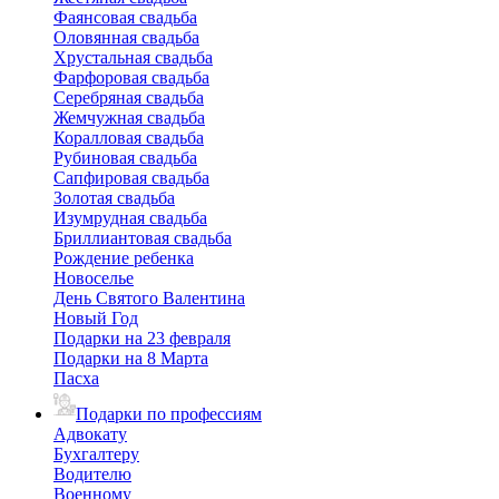
Фаянсовая свадьба
Оловянная свадьба
Хрустальная свадьба
Фарфоровая свадьба
Серебряная свадьба
Жемчужная свадьба
Коралловая свадьба
Рубиновая свадьба
Сапфировая свадьба
Золотая свадьба
Изумрудная свадьба
Бриллиантовая свадьба
Рождение ребенка
Новоселье
День Святого Валентина
Новый Год
Подарки на 23 февраля
Подарки на 8 Марта
Пасха
Подарки по профессиям
Адвокату
Бухгалтеру
Водителю
Военному