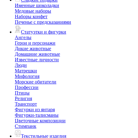
Именные шоколадки
Медовые наборы
Наборы конфет
Печенье с предсказаниями
Статуэтки и фигурки
Ангелы
Герои и персонажи
Дикие животные
Домашние животные
Известные личности
Люди
Матрешки
Мифология
Морские обитатели
Профессии
Птицы
Религия
Транспорт
Фигурки из янтаря
Фигурки-талисманы
Цветочные композиции
Стимпанк
Текстильные изделия