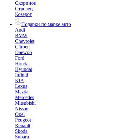
Скорпион
Стрелец
Козерог
Подарки по марке авто
Audi
BMW
Chevrolet
Citroen
Daewoo
Ford
Honda
Hyundai
Infiniti
KIA
Lexus
Mazda
Mercedes
Mitsubishi
Nissan
Opel
Peugeot
Renault
Skoda
Subaru