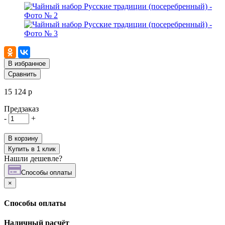
В избранное
Сравнить
15 124 р
Предзаказ
-
+
В корзину
Купить в 1 клик
Нашли дешевле?
Cпособы оплаты
×
Cпособы оплаты
Наличный расчёт