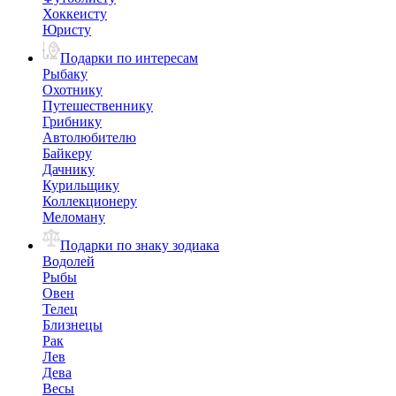
Хоккеисту
Юристу
Подарки по интересам
Рыбаку
Охотнику
Путешественнику
Грибнику
Автолюбителю
Байкеру
Дачнику
Курильщику
Коллекционеру
Меломану
Подарки по знаку зодиака
Водолей
Рыбы
Овен
Телец
Близнецы
Рак
Лев
Дева
Весы