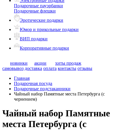
Электронные подарки
Подарочные пауэрбанки
Подарочные флешки
Эротические подарки
Юмор и прикольные подарки
ВИП подарки
Корпоративные подарки
новинки
акции
хиты продаж
самовывоз
доставка
оплата
контакты
отзывы
Главная
Подарочная посуда
Подарочные подстаканники
Чайный набор Памятные места Петербурга (с
чернением)
Чайный набор Памятные
места Петербурга (с