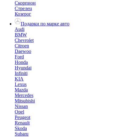
Скорпион
Стрелец
Козерог
Подарки по марке авто
Audi
BMW
Chevrolet
Citroen
Daewoo
Ford
Honda
Hyundai
Infiniti
KIA
Lexus
Mazda
Mercedes
Mitsubishi
Nissan
Opel
Peugeot
Renault
Skoda
Subaru