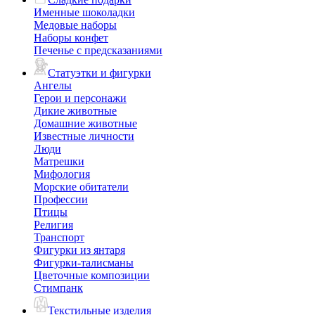
Именные шоколадки
Медовые наборы
Наборы конфет
Печенье с предсказаниями
Статуэтки и фигурки
Ангелы
Герои и персонажи
Дикие животные
Домашние животные
Известные личности
Люди
Матрешки
Мифология
Морские обитатели
Профессии
Птицы
Религия
Транспорт
Фигурки из янтаря
Фигурки-талисманы
Цветочные композиции
Стимпанк
Текстильные изделия