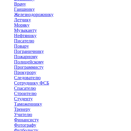
Врачу
Гаишнику
Железнодорожнику
Летчику
Моряку
Музыканту
Нефтянику
Писателю
Повару
Пограничнику
Пожарному
Полицейскому
Программисту
Прокурору
Следователю
Сотруднику ФСБ
Спасателю
Строителю
Студенту
Таможеннику
Тренеру
Учителю
Финансисту
Фотографу
Футболисту