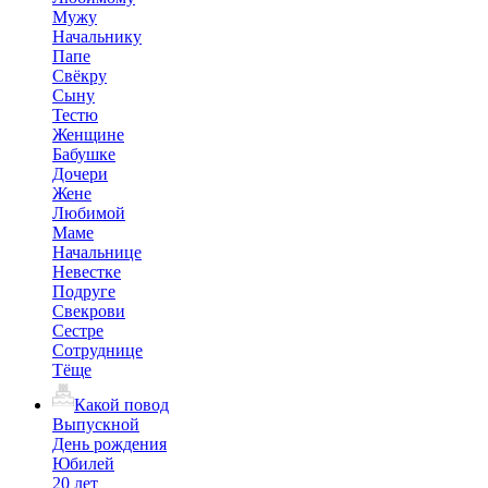
Мужу
Начальнику
Папе
Свёкру
Сыну
Тестю
Женщине
Бабушке
Дочери
Жене
Любимой
Маме
Начальнице
Невестке
Подруге
Свекрови
Сестре
Сотруднице
Тёще
Какой повод
Выпускной
День рождения
Юбилей
20 лет