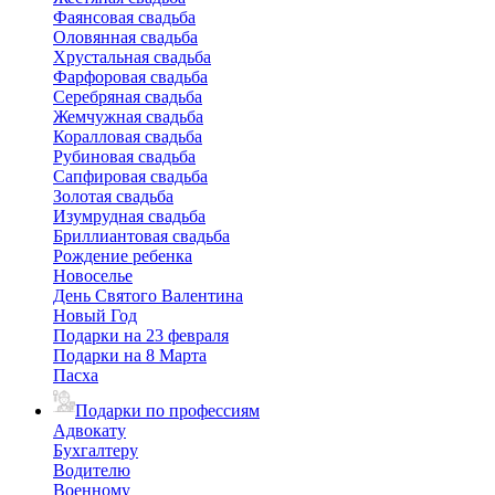
Фаянсовая свадьба
Оловянная свадьба
Хрустальная свадьба
Фарфоровая свадьба
Серебряная свадьба
Жемчужная свадьба
Коралловая свадьба
Рубиновая свадьба
Сапфировая свадьба
Золотая свадьба
Изумрудная свадьба
Бриллиантовая свадьба
Рождение ребенка
Новоселье
День Святого Валентина
Новый Год
Подарки на 23 февраля
Подарки на 8 Марта
Пасха
Подарки по профессиям
Адвокату
Бухгалтеру
Водителю
Военному