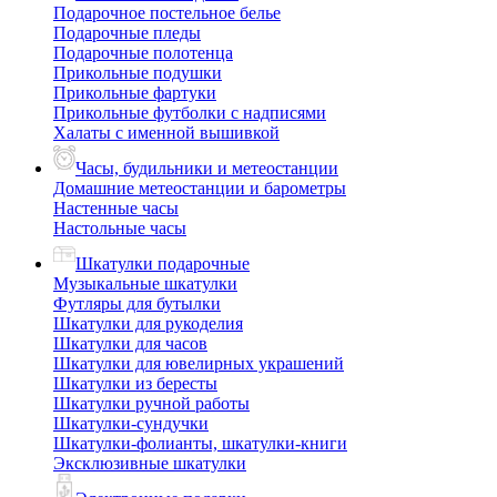
Подарочное постельное белье
Подарочные пледы
Подарочные полотенца
Прикольные подушки
Прикольные фартуки
Прикольные футболки с надписями
Халаты с именной вышивкой
Часы, будильники и метеостанции
Домашние метеостанции и барометры
Настенные часы
Настольные часы
Шкатулки подарочные
Музыкальные шкатулки
Футляры для бутылки
Шкатулки для рукоделия
Шкатулки для часов
Шкатулки для ювелирных украшений
Шкатулки из бересты
Шкатулки ручной работы
Шкатулки-сундучки
Шкатулки-фолианты, шкатулки-книги
Эксклюзивные шкатулки