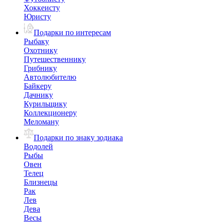
Хоккеисту
Юристу
Подарки по интересам
Рыбаку
Охотнику
Путешественнику
Грибнику
Автолюбителю
Байкеру
Дачнику
Курильщику
Коллекционеру
Меломану
Подарки по знаку зодиака
Водолей
Рыбы
Овен
Телец
Близнецы
Рак
Лев
Дева
Весы