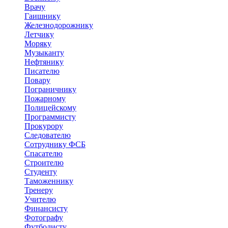
Врачу
Гаишнику
Железнодорожнику
Летчику
Моряку
Музыканту
Нефтянику
Писателю
Повару
Пограничнику
Пожарному
Полицейскому
Программисту
Прокурору
Следователю
Сотруднику ФСБ
Спасателю
Строителю
Студенту
Таможеннику
Тренеру
Учителю
Финансисту
Фотографу
Футболисту