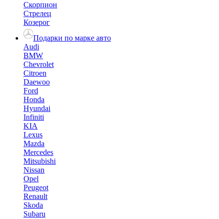
Скорпион
Стрелец
Козерог
Подарки по марке авто
Audi
BMW
Chevrolet
Citroen
Daewoo
Ford
Honda
Hyundai
Infiniti
KIA
Lexus
Mazda
Mercedes
Mitsubishi
Nissan
Opel
Peugeot
Renault
Skoda
Subaru