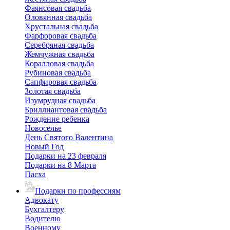
Фаянсовая свадьба
Оловянная свадьба
Хрустальная свадьба
Фарфоровая свадьба
Серебряная свадьба
Жемчужная свадьба
Коралловая свадьба
Рубиновая свадьба
Сапфировая свадьба
Золотая свадьба
Изумрудная свадьба
Бриллиантовая свадьба
Рождение ребенка
Новоселье
День Святого Валентина
Новый Год
Подарки на 23 февраля
Подарки на 8 Марта
Пасха
Подарки по профессиям
Адвокату
Бухгалтеру
Водителю
Военному