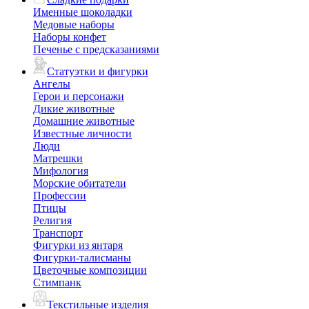
Именные шоколадки
Медовые наборы
Наборы конфет
Печенье с предсказаниями
Статуэтки и фигурки
Ангелы
Герои и персонажи
Дикие животные
Домашние животные
Известные личности
Люди
Матрешки
Мифология
Морские обитатели
Профессии
Птицы
Религия
Транспорт
Фигурки из янтаря
Фигурки-талисманы
Цветочные композиции
Стимпанк
Текстильные изделия