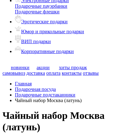
Электронные подарки
Подарочные пауэрбанки
Подарочные флешки
Эротические подарки
Юмор и прикольные подарки
ВИП подарки
Корпоративные подарки
новинки
акции
хиты продаж
самовывоз
доставка
оплата
контакты
отзывы
Главная
Подарочная посуда
Подарочные подстаканники
Чайный набор Москва (латунь)
Чайный набор Москва
(латунь)