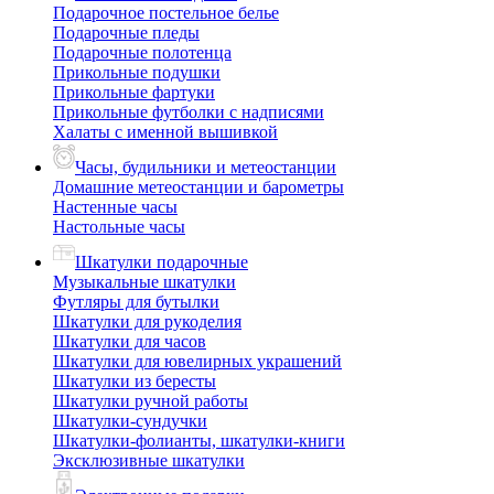
Подарочное постельное белье
Подарочные пледы
Подарочные полотенца
Прикольные подушки
Прикольные фартуки
Прикольные футболки с надписями
Халаты с именной вышивкой
Часы, будильники и метеостанции
Домашние метеостанции и барометры
Настенные часы
Настольные часы
Шкатулки подарочные
Музыкальные шкатулки
Футляры для бутылки
Шкатулки для рукоделия
Шкатулки для часов
Шкатулки для ювелирных украшений
Шкатулки из бересты
Шкатулки ручной работы
Шкатулки-сундучки
Шкатулки-фолианты, шкатулки-книги
Эксклюзивные шкатулки