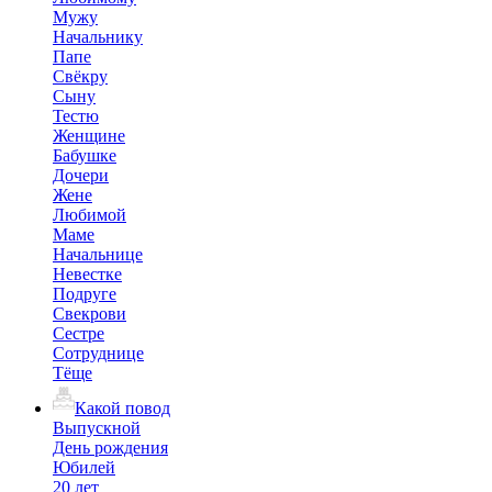
Мужу
Начальнику
Папе
Свёкру
Сыну
Тестю
Женщине
Бабушке
Дочери
Жене
Любимой
Маме
Начальнице
Невестке
Подруге
Свекрови
Сестре
Сотруднице
Тёще
Какой повод
Выпускной
День рождения
Юбилей
20 лет