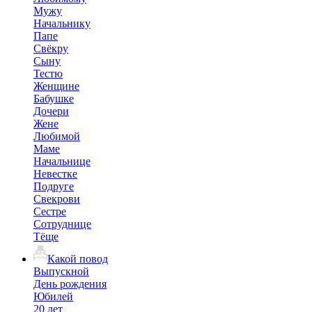
Мужу
Начальнику
Папе
Свёкру
Сыну
Тестю
Женщине
Бабушке
Дочери
Жене
Любимой
Маме
Начальнице
Невестке
Подруге
Свекрови
Сестре
Сотруднице
Тёще
Какой повод
Выпускной
День рождения
Юбилей
20 лет