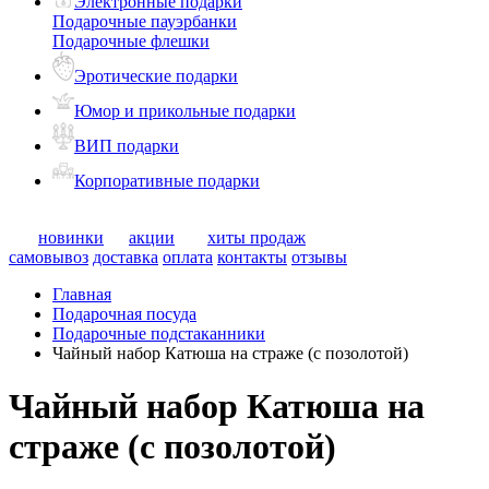
Электронные подарки
Подарочные пауэрбанки
Подарочные флешки
Эротические подарки
Юмор и прикольные подарки
ВИП подарки
Корпоративные подарки
новинки
акции
хиты продаж
самовывоз
доставка
оплата
контакты
отзывы
Главная
Подарочная посуда
Подарочные подстаканники
Чайный набор Катюша на страже (с позолотой)
Чайный набор Катюша на
страже (с позолотой)