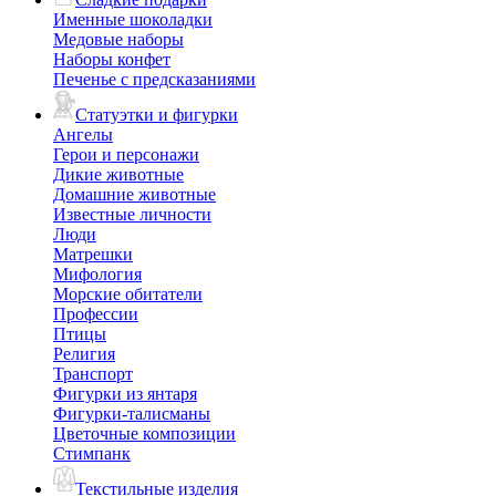
Именные шоколадки
Медовые наборы
Наборы конфет
Печенье с предсказаниями
Статуэтки и фигурки
Ангелы
Герои и персонажи
Дикие животные
Домашние животные
Известные личности
Люди
Матрешки
Мифология
Морские обитатели
Профессии
Птицы
Религия
Транспорт
Фигурки из янтаря
Фигурки-талисманы
Цветочные композиции
Стимпанк
Текстильные изделия