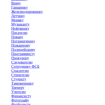
Врачу
Гаишнику
Железнодорожнику
Летчику
Моряку
Музыканту
Нефтянику
Писателю
Повару
Пограничнику
Пожарному
Полицейскому
Программисту
Прокурору
Следователю
Сотруднику ФСБ
Спасателю
Строителю
Студенту
Таможеннику
Тренеру
Учителю
Финансисту
Фотографу
Футболисту