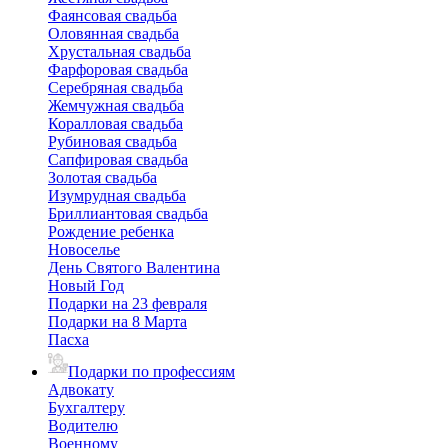
Фаянсовая свадьба
Оловянная свадьба
Хрустальная свадьба
Фарфоровая свадьба
Серебряная свадьба
Жемчужная свадьба
Коралловая свадьба
Рубиновая свадьба
Сапфировая свадьба
Золотая свадьба
Изумрудная свадьба
Бриллиантовая свадьба
Рождение ребенка
Новоселье
День Святого Валентина
Новый Год
Подарки на 23 февраля
Подарки на 8 Марта
Пасха
Подарки по профессиям
Адвокату
Бухгалтеру
Водителю
Военному