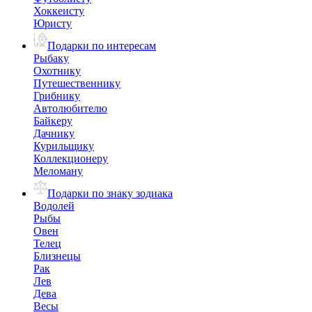
Хоккеисту
Юристу
Подарки по интересам
Рыбаку
Охотнику
Путешественнику
Грибнику
Автолюбителю
Байкеру
Дачнику
Курильщику
Коллекционеру
Меломану
Подарки по знаку зодиака
Водолей
Рыбы
Овен
Телец
Близнецы
Рак
Лев
Дева
Весы