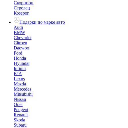
Скорпион
Стрелец
Козерог
Подарки по марке авто
Audi
BMW
Chevrolet
Citroen
Daewoo
Ford
Honda
Hyundai
Infiniti
KIA
Lexus
Mazda
Mercedes
Mitsubishi
Nissan
Opel
Peugeot
Renault
Skoda
Subaru