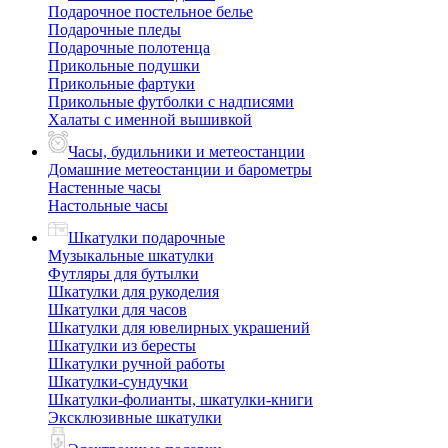
Подарочное постельное белье
Подарочные пледы
Подарочные полотенца
Прикольные подушки
Прикольные фартуки
Прикольные футболки с надписями
Халаты с именной вышивкой
Часы, будильники и метеостанции
Домашние метеостанции и барометры
Настенные часы
Настольные часы
Шкатулки подарочные
Музыкальные шкатулки
Футляры для бутылки
Шкатулки для рукоделия
Шкатулки для часов
Шкатулки для ювелирных украшений
Шкатулки из бересты
Шкатулки ручной работы
Шкатулки-сундучки
Шкатулки-фолианты, шкатулки-книги
Эксклюзивные шкатулки